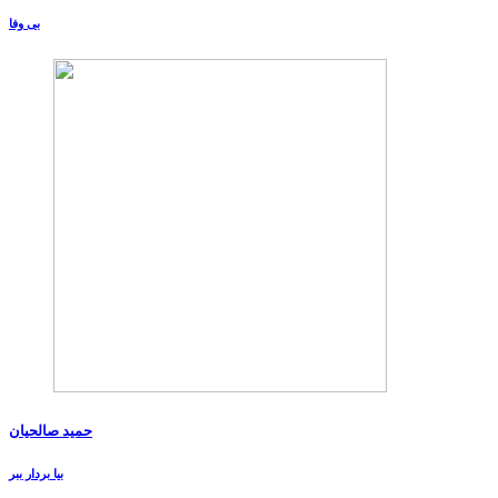
بی وفا
حمید صالحیان
بیا بردار ببر