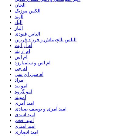
الجان
الکس موزیک
الوند
الیاد
الیاز
الیاس فنودی
الیاس یالچینتاش و فرزاد فرزین
ام آر ایت
ام‌ ار بند
ام اس
ام اس و سامیارزد
ام جی
ام سی ای سی
امراد
امو بند
امو گروه
اموبند
امید آمری
امید آمری و یوسف صیادی
امید اسدی
امید افخم
امید امیدی
امید انصاری