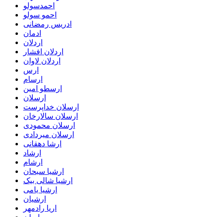
احمدسولو
احمو سولو
ادریس رمضانی
ادمان
اردلان
اردلان افشار
اردلان لاوان
ارس
ارسام
ارسطو امین
ارسلان
ارسلان خداپرست
ارسلان سالارخان
ارسلان محمودی
ارسلان میردادی
ارشا دهقانی
ارشاد
ارشام
ارشیا سبحان
ارشیا شالی بیک
ارشیا یامی
ارشیان
اریا رادمهر