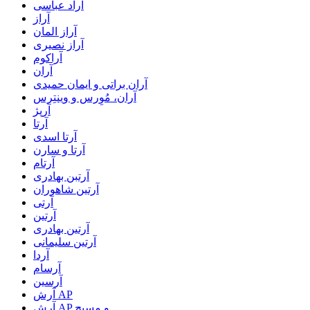
آراد عباسی
آراز
آراز المان
آراز نصیری
آراکوم
آران
آران براتی و ایمان حمیدی
آران، مُوِرس و وینتِرس
آرپژ
آرتا
آرتا اسدی
آرتا و سارن
آرتام
آرتبن بهادری
آرتين شاهوران
آرتی
آرتین
آرتین بهادری
آرتین سلیمانی
آردا
آرسام
آرسین
آرش AP
آرش AP و مسیح