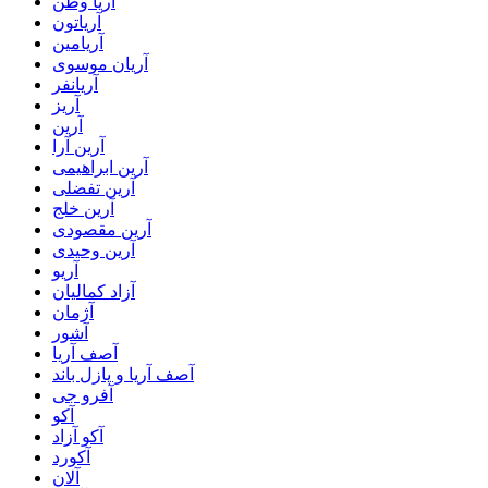
آریا وطن
آریاتون
آریامین
آریان موسوی
آریانفر
آریز
آرین
آرین آرا
آرین ابراهیمی
آرین تفضلی
آرین خلج
آرین مقصودی
آرین وحیدی
آریو
آزاد کمالیان
آژمان
آشور
آصف آریا
آصف آریا و پازل باند
آفرو جی
آکو
آکو آزاد
آکورد
آلان