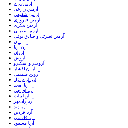
آرمین رام
آرمین زارعی
آرمین شفیعی
آرمین فیروزی
آرمین مکری
آرمین نصرتی
آرمین نصرتی و صادق بوقی
آرن
آرن آریا
آروان
آروش
آرومیر و اسکیزو
آرون افشار
آروین صمیمی
آریا آرام نژاد
آریا امجد
آریا ای جی
آریا بیات
آریا رادمهر
آریا زند
آریا فردین
آریا قاسمی
آریا مسعود