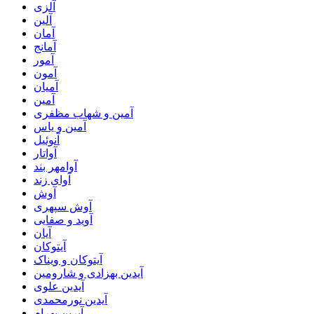
آلزی
آلین
آمان
آمانج
آمور
آمون
آمیان
آمین
آمین و شهاب مظفری
آمین و یاس
آنوئیل
آواتار
آوامهر بند
آوای زند
آوش
آوش سپهری
آوید و صفایی
آیان
آیتوکان
آیتوکان و ویناک
آیدین بهزادی و شارومین
آیدین علوی
آیدین نورمحمدی
آیرین بهرام