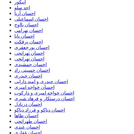
اپیکور
احد سلو
احسان آریا
احسان اسماعیلی
احسان بااوج
احسان بهرامی
احسان پایا
احسان پرفکت
احسان پورجعفری
احسان تهرانجی
احسان تهرانچی
احسان جمشیدی
احسان حسینی راد
احسان حیدری
احسان حیدری و امید دارابی
احسان خواجه امیری
احسان خواجه امیری و دارکوب
احسان درستكار و فرهاد شيرى
احسان دریادل
احسان دیاکو و فرزاد دیاکو
احسان طاها
احسان طهرانچی
احسان عبدی
احسان غفاری