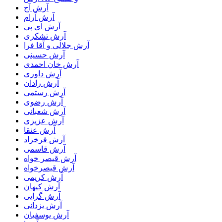
آرش آج
آرش آرام
آرش ای پی
آرش تشکری
آرش جلالی و آقا فرا
آرش حسینی
آرش خان احمدی
آرش داوری
آرش رادان
آرش رستمى
آرش رضوی
آرش شعبانی
آرش عزیزی
آرش عنقا
آرش فرخزاد
آرش قاسمی
آرش قیصر خواه
آرش قیصرخواه
آرش کریمی
آرش کیهان
آرش گرایی
آرش یزدانی
آرش یوسفیان