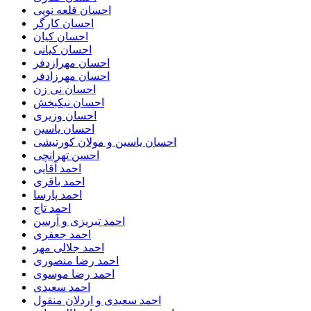
احسان قلعه نویی
احسان کارگر
احسان کیان
احسان کیانی
احسان مهرازدفر
احسان مهرزادفر
احسان نی زن
احسان نیکبخش
احسان وزیری
احسان یاسین
احسان یاسین و مولان کورتیشی
احسن تهرانچی
احمد آقایی
احمد باقری
احمد پارسا
احمد تاج
احمد تبریزی و آرسن
احمد جعفری
احمد جلالی مهر
احمد رضا منصوری
احمد رضا موسوی
احمد سعیدی
احمد سعیدی و اردلان منقول