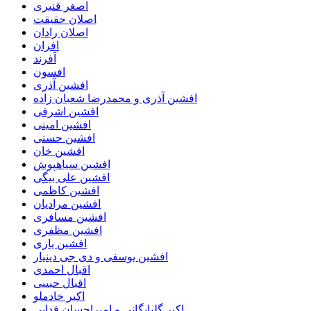
اصغر قنبری
اصلان حقیقت
اصلان رادان
افران
اَفرند
افسون
افشین آذری
افشین آذری و محمدرضا شعبان زاده
افشین اشرفی
افشین امینی
افشین حسنی
افشین خان
افشین سیاهپوش
افشین علی بیگی
افشین کاظمی
افشین مرادیان
افشین مسافری
افشین مظفری
افشین یاری
افشین یوسفی و دی جی دینیار
اقبال احمدی
اقبال حبیبی
اکبر خادملو
اکبر گلپایگانی و امیراحسان فدایی