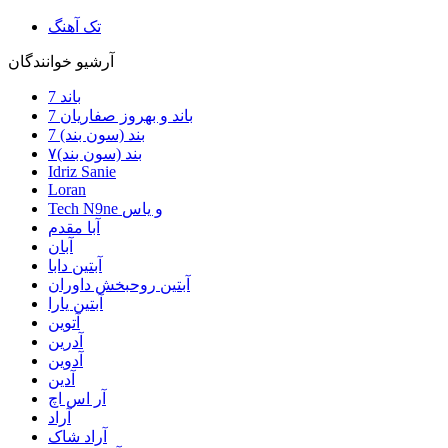
تک آهنگ
آرشیو خوانندگان
7 باند
7 باند و بهروز صفاریان
7 بند (سون بند)
۷بند (سون بند)
Idriz Sanie
Loran
Tech N9ne و یاس
آبا مقدم
آبان
آبتین دابا
آبتین روحبخش داوران
آبتین یارا
آتوین
آدرین
آدوین
آدین
آر اس اچ
آراد
آراد شاک