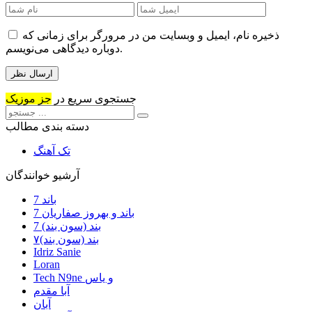
ذخیره نام، ایمیل و وبسایت من در مرورگر برای زمانی که
دوباره دیدگاهی می‌نویسم.
جستجوی سریع در
جز موزیک
دسته بندی مطالب
تک آهنگ
آرشیو خوانندگان
7 باند
7 باند و بهروز صفاریان
7 بند (سون بند)
۷بند (سون بند)
Idriz Sanie
Loran
Tech N9ne و یاس
آبا مقدم
آبان