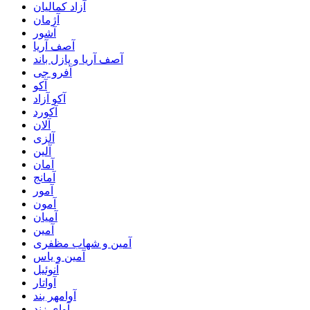
آزاد کمالیان
آژمان
آشور
آصف آریا
آصف آریا و پازل باند
آفرو جی
آکو
آکو آزاد
آکورد
آلان
آلزی
آلین
آمان
آمانج
آمور
آمون
آمیان
آمین
آمین و شهاب مظفری
آمین و یاس
آنوئیل
آواتار
آوامهر بند
آوای زند