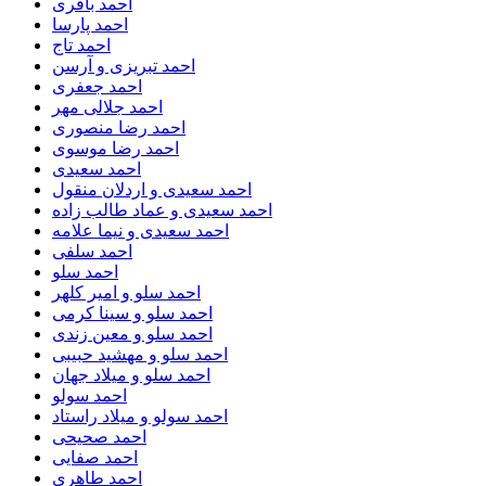
احمد باقری
احمد پارسا
احمد تاج
احمد تبریزی و آرسن
احمد جعفری
احمد جلالی مهر
احمد رضا منصوری
احمد رضا موسوی
احمد سعیدی
احمد سعیدی و اردلان منقول
احمد سعیدی و عماد طالب زاده
احمد سعیدی و نیما علامه
احمد سلفی
احمد سلو
احمد سلو و امیر کلهر
احمد سلو و سینا کرمی
احمد سلو و معین زندی
احمد سلو و مهشید حبیبی
احمد سلو و میلاد جهان
احمد سولو
احمد سولو و میلاد راستاد
احمد صحیحی
احمد صفایی
احمد طاهری