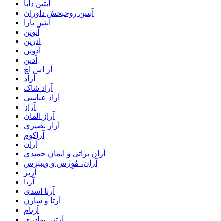
آبتین دابا
آبتین روحبخش داوران
آبتین یارا
آتوین
آدرین
آدوین
آدین
آر اس اچ
آراد
آراد شاک
آراد عباسی
آراز
آراز المان
آراز نصیری
آراکوم
آران
آران براتی و ایمان حمیدی
آران، مُوِرس و وینتِرس
آرپژ
آرتا
آرتا اسدی
آرتا و سارن
آرتام
آرتبن بهادری