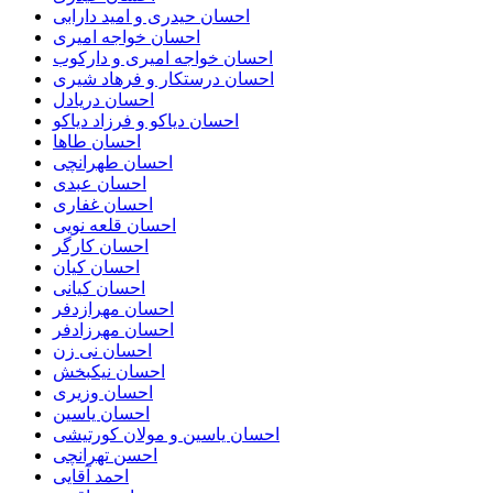
احسان حیدری و امید دارابی
احسان خواجه امیری
احسان خواجه امیری و دارکوب
احسان درستكار و فرهاد شيرى
احسان دریادل
احسان دیاکو و فرزاد دیاکو
احسان طاها
احسان طهرانچی
احسان عبدی
احسان غفاری
احسان قلعه نویی
احسان کارگر
احسان کیان
احسان کیانی
احسان مهرازدفر
احسان مهرزادفر
احسان نی زن
احسان نیکبخش
احسان وزیری
احسان یاسین
احسان یاسین و مولان کورتیشی
احسن تهرانچی
احمد آقایی