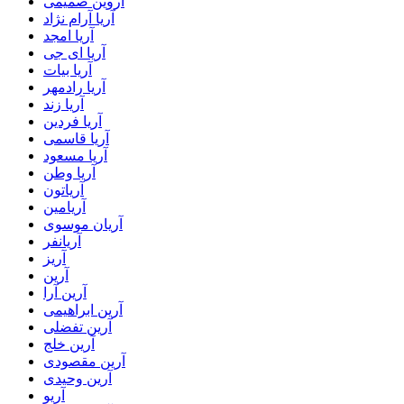
آروین صمیمی
آریا آرام نژاد
آریا امجد
آریا ای جی
آریا بیات
آریا رادمهر
آریا زند
آریا فردین
آریا قاسمی
آریا مسعود
آریا وطن
آریاتون
آریامین
آریان موسوی
آریانفر
آریز
آرین
آرین آرا
آرین ابراهیمی
آرین تفضلی
آرین خلج
آرین مقصودی
آرین وحیدی
آریو