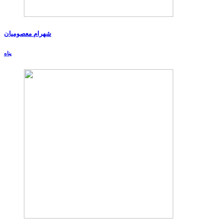
شهرام معصومیان
پناه