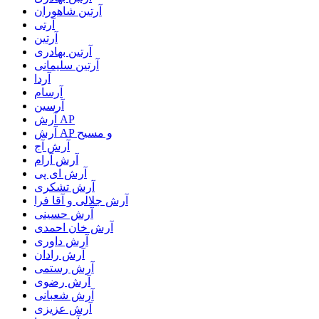
آرتين شاهوران
آرتی
آرتین
آرتین بهادری
آرتین سلیمانی
آردا
آرسام
آرسین
آرش AP
آرش AP و مسیح
آرش آج
آرش آرام
آرش ای پی
آرش تشکری
آرش جلالی و آقا فرا
آرش حسینی
آرش خان احمدی
آرش داوری
آرش رادان
آرش رستمى
آرش رضوی
آرش شعبانی
آرش عزیزی