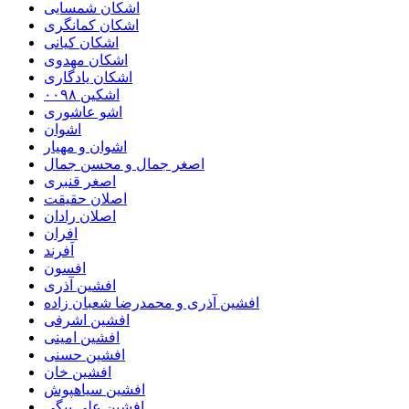
اشکان شمسایی
اشکان‌ کمانگری
اشکان کیانی
اشکان مهدوی
اشکان یادگاری
اشکین ۰۰۹۸
اشو عاشوری
اشوان
اشوان و مهیار
اصغر جمال و محسن جمال
اصغر قنبری
اصلان حقیقت
اصلان رادان
افران
اَفرند
افسون
افشین آذری
افشین آذری و محمدرضا شعبان زاده
افشین اشرفی
افشین امینی
افشین حسنی
افشین خان
افشین سیاهپوش
افشین علی بیگی