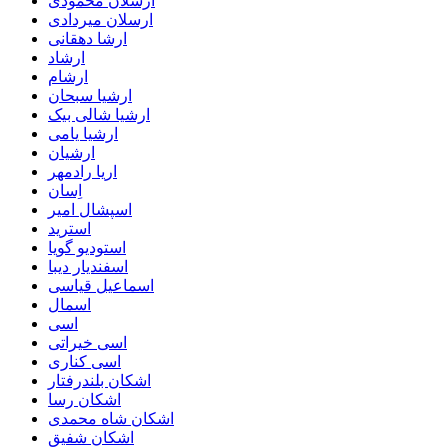
ارسلان محمودی
ارسلان میردادی
ارشا دهقانی
ارشاد
ارشام
ارشیا سبحان
ارشیا شالی بیک
ارشیا یامی
ارشیان
اریا رادمهر
اِسان
اسپشال امیر
استرید
استودیو گویا
اسفندیار دیبا
اسماعیل قیاسی
اسمال
اسی
اسی خیراتی
اسی کناری
اشکان بلندرفتار
اشکان رسا
اشکان شاه محمدی
اشکان شفیق