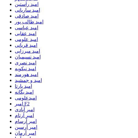
امید راستین
امید ساربانی
امید صادقی
امید طالب پور
امید عباسی
امید عقابی
امید علومی
امید قربانی
امید میرزایی
امید نسیمیان
امید نصری
امید نیکویه
امید هورمند
امید و جمشید
امید یارتا
امید یگانه
امیدعلومی
امیر F2
امیر آبادی
امیر آرتام
امیر آرسام
امیر آرسین
امیر آرمان