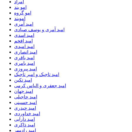
امراد
امو بند
امو گروه
اموبند
امید آمری
امید آمری و یوسف صیادی
امید اسدی
امید افخم
امید امیدی
امید انصاری
امید باقری
امید بامری
امید پیروزی
امید تاجیک و امیر تاجیک
امید تکین
امید جعفری و الیاس کرمی
امید جهان
امید حاجیلی
امید حسینی
امید حیدری
امید خداوردی
امید دارابی
امید ذاکری
امید رادمهر