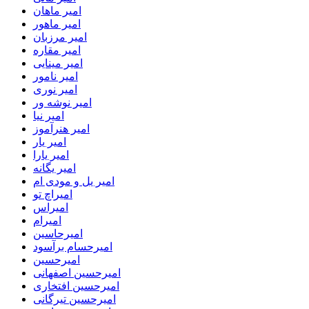
امیر ماهان
امیر ماهور
امیر مرزبان
امیر مقاره
امیر مینایی
امیر نامور
امیر نوری
امیر نوشه ور
امیر نیا
امیر هنرآموز
امیر یار
امیر یارا
امیر یگانه
امیر یل و مودی ام
امیراچ تو
امیراس
امیرام
امیرحاسین
امیرحسام برآسود
امیرحسین
امیرحسین اصفهانی
امیرحسین افتخاری
امیرحسین تیرگانی