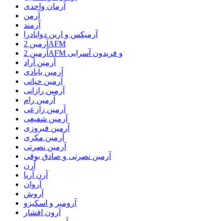
آرمان واحدی
آرمن
آرمند
آرمیکس و ارین دوانادرا
آرمین 2AFM
آرمین 2AFM و فریدون آسرایی
آرمین آراد
آرمین بابادی
آرمین حیاتی
آرمین رازانی
آرمین رام
آرمین زارعی
آرمین شفیعی
آرمین فیروزی
آرمین مکری
آرمین نصرتی
آرمین نصرتی و صادق بوقی
آرن
آرن آریا
آروان
آروش
آرومیر و اسکیزو
آرون افشار