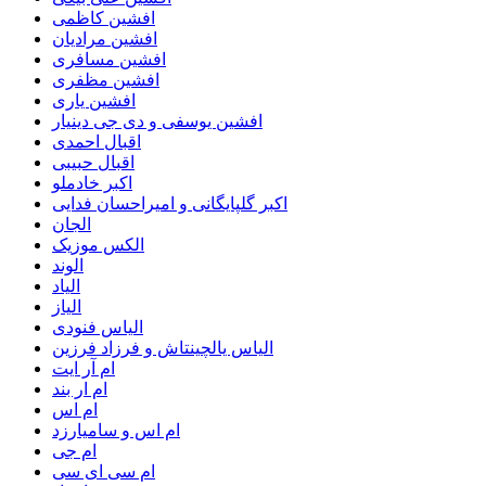
افشین کاظمی
افشین مرادیان
افشین مسافری
افشین مظفری
افشین یاری
افشین یوسفی و دی جی دینیار
اقبال احمدی
اقبال حبیبی
اکبر خادملو
اکبر گلپایگانی و امیراحسان فدایی
الجان
الکس موزیک
الوند
الیاد
الیاز
الیاس فنودی
الیاس یالچینتاش و فرزاد فرزین
ام آر ایت
ام‌ ار بند
ام اس
ام اس و سامیارزد
ام جی
ام سی ای سی