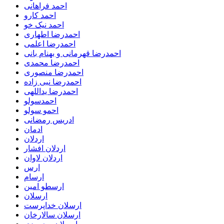
احمد فراهانی
احمد کارو
احمد نیک خو
احمدرضا اطهاری
احمدرضا اعلمی
احمدرضا قهرمانی و بهنام بانی
احمدرضا محمدی
احمدرضا منصوری
احمدرضا نبی زاده
احمدرضا یداللهی
احمدسولو
احمو سولو
ادریس رمضانی
ادمان
اردلان
اردلان افشار
اردلان لاوان
ارس
ارسام
ارسطو امین
ارسلان
ارسلان خداپرست
ارسلان سالارخان