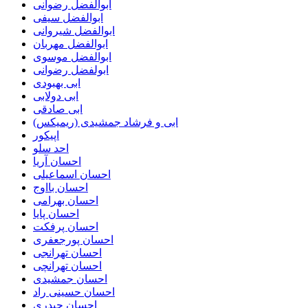
ابوالفضل رضوانی
ابوالفضل سیفی
ابوالفضل شیروانی
ابوالفضل مهربان
ابوالفضل موسوی
ابولفضل رضوانی
ابی بهبودی
ابی دولابی
ابی صادقی
ابی و فرشاد جمشیدی (ریمیکس)
اپیکور
احد سلو
احسان آریا
احسان اسماعیلی
احسان بااوج
احسان بهرامی
احسان پایا
احسان پرفکت
احسان پورجعفری
احسان تهرانجی
احسان تهرانچی
احسان جمشیدی
احسان حسینی راد
احسان حیدری