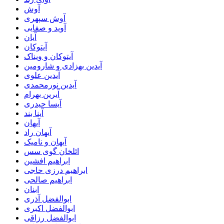
آوش
آوش سپهری
آوید و صفایی
آیان
آیتوکان
آیتوکان و ویناک
آیدین بهزادی و شارومین
آیدین علوی
آیدین نورمحمدی
آیرین بهرام
آیسا حیدری
آینا بند
آیهان
آیهان راد
آیهان و نامیک
ائلخان گوی سس
ابراهیم افشین
ابراهیم درزی حاجی
ابراهیم صالحی
ابنان
ابوالفضل آذری
ابوالفضل اکبری
ابوالفضل رزاقی