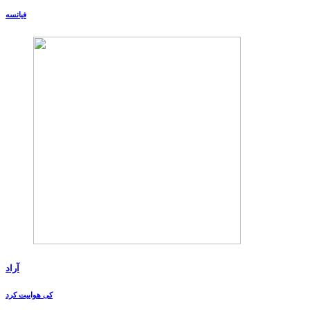
فیانسه
آراد
کی هواییت کرد