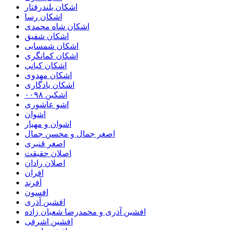
اشکان بلندرفتار
اشکان رسا
اشکان شاه محمدی
اشکان شفیق
اشکان شمسایی
اشکان‌ کمانگری
اشکان کیانی
اشکان مهدوی
اشکان یادگاری
اشکین ۰۰۹۸
اشو عاشوری
اشوان
اشوان و مهیار
اصغر جمال و محسن جمال
اصغر قنبری
اصلان حقیقت
اصلان رادان
افران
اَفرند
افسون
افشین آذری
افشین آذری و محمدرضا شعبان زاده
افشین اشرفی