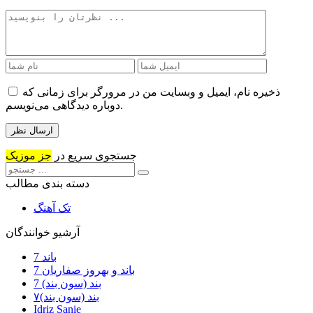
ذخیره نام، ایمیل و وبسایت من در مرورگر برای زمانی که
دوباره دیدگاهی می‌نویسم.
جستجوی سریع در
جز موزیک
دسته بندی مطالب
تک آهنگ
آرشیو خوانندگان
7 باند
7 باند و بهروز صفاریان
7 بند (سون بند)
۷بند (سون بند)
Idriz Sanie