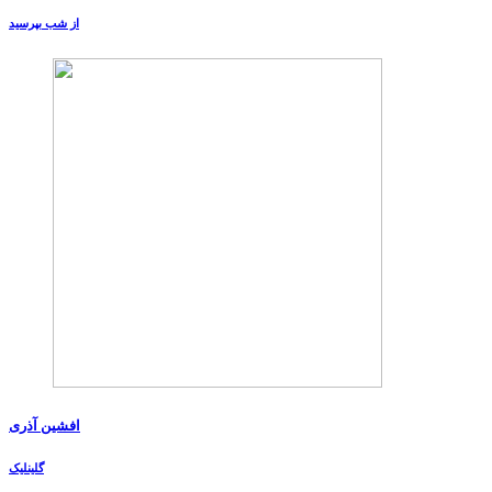
از شب بپرسید
افشین آذری
گلینلیک