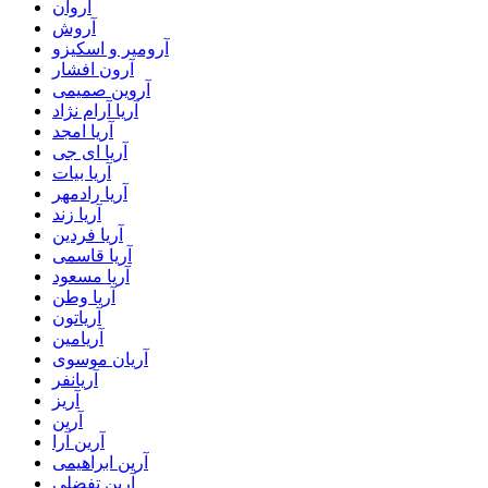
آروان
آروش
آرومیر و اسکیزو
آرون افشار
آروین صمیمی
آریا آرام نژاد
آریا امجد
آریا ای جی
آریا بیات
آریا رادمهر
آریا زند
آریا فردین
آریا قاسمی
آریا مسعود
آریا وطن
آریاتون
آریامین
آریان موسوی
آریانفر
آریز
آرین
آرین آرا
آرین ابراهیمی
آرین تفضلی