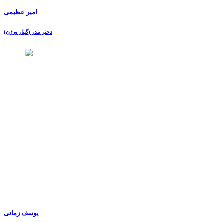
امیر عظیمی
دختر بندر (گیتار ورژن)
یوسف زمانی