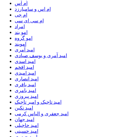
ام اس
ام اس و سامیارزد
ام جی
ام سی ای سی
امراد
امو بند
امو گروه
اموبند
امید آمری
امید آمری و یوسف صیادی
امید اسدی
امید افخم
امید امیدی
امید انصاری
امید باقری
امید بامری
امید پیروزی
امید تاجیک و امیر تاجیک
امید تکین
امید جعفری و الیاس کرمی
امید جهان
امید حاجیلی
امید حسینی
امید حیدری