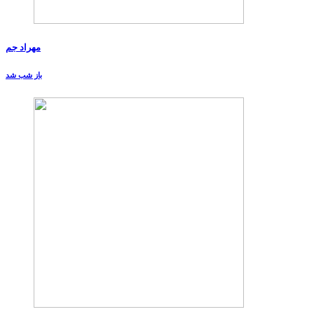
مهراد جم
باز شب شد