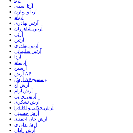
آرتا
آرتا اسدی
آرتا و سارن
آرتام
آرتبن بهادری
آرتين شاهوران
آرتی
آرتین
آرتین بهادری
آرتین سلیمانی
آردا
آرسام
آرسین
آرش AP
آرش AP و مسیح
آرش آج
آرش آرام
آرش ای پی
آرش تشکری
آرش جلالی و آقا فرا
آرش حسینی
آرش خان احمدی
آرش داوری
آرش رادان