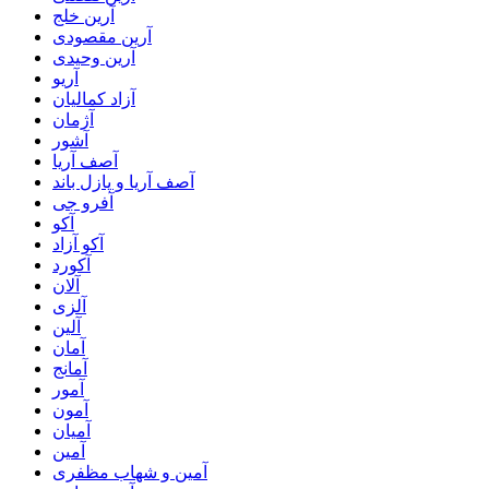
آرین خلج
آرین مقصودی
آرین وحیدی
آریو
آزاد کمالیان
آژمان
آشور
آصف آریا
آصف آریا و پازل باند
آفرو جی
آکو
آکو آزاد
آکورد
آلان
آلزی
آلین
آمان
آمانج
آمور
آمون
آمیان
آمین
آمین و شهاب مظفری