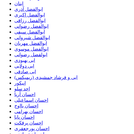
ابنان
ابوالفضل آذری
ابوالفضل اکبری
ابوالفضل رزاقی
ابوالفضل رضوانی
ابوالفضل سیفی
ابوالفضل شیروانی
ابوالفضل مهربان
ابوالفضل موسوی
ابولفضل رضوانی
ابی بهبودی
ابی دولابی
ابی صادقی
ابی و فرشاد جمشیدی (ریمیکس)
اپیکور
احد سلو
احسان آریا
احسان اسماعیلی
احسان بااوج
احسان بهرامی
احسان پایا
احسان پرفکت
احسان پورجعفری