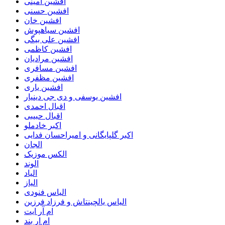
افشین امینی
افشین حسنی
افشین خان
افشین سیاهپوش
افشین علی بیگی
افشین کاظمی
افشین مرادیان
افشین مسافری
افشین مظفری
افشین یاری
افشین یوسفی و دی جی دینیار
اقبال احمدی
اقبال حبیبی
اکبر خادملو
اکبر گلپایگانی و امیراحسان فدایی
الجان
الکس موزیک
الوند
الیاد
الیاز
الیاس فنودی
الیاس یالچینتاش و فرزاد فرزین
ام آر ایت
ام‌ ار بند