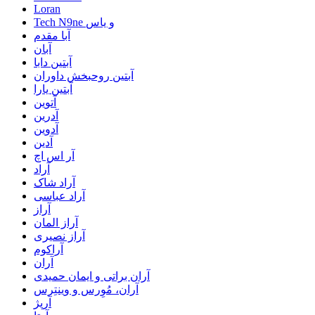
Loran
Tech N9ne و یاس
آبا مقدم
آبان
آبتین دابا
آبتین روحبخش داوران
آبتین یارا
آتوین
آدرین
آدوین
آدین
آر اس اچ
آراد
آراد شاک
آراد عباسی
آراز
آراز المان
آراز نصیری
آراکوم
آران
آران براتی و ایمان حمیدی
آران، مُوِرس و وینتِرس
آرپژ