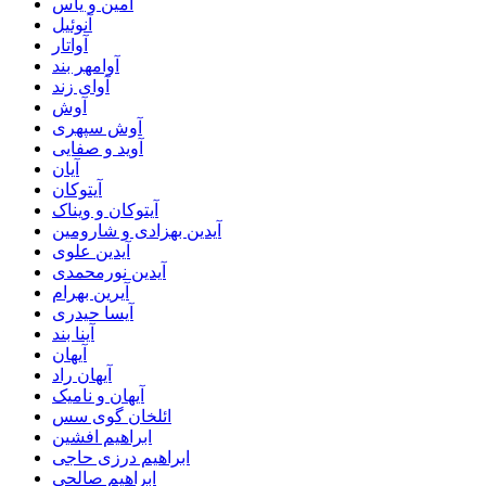
آمین و یاس
آنوئیل
آواتار
آوامهر بند
آوای زند
آوش
آوش سپهری
آوید و صفایی
آیان
آیتوکان
آیتوکان و ویناک
آیدین بهزادی و شارومین
آیدین علوی
آیدین نورمحمدی
آیرین بهرام
آیسا حیدری
آینا بند
آیهان
آیهان راد
آیهان و نامیک
ائلخان گوی سس
ابراهیم افشین
ابراهیم درزی حاجی
ابراهیم صالحی