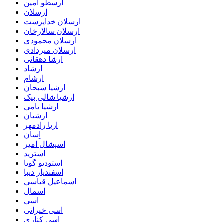
ارسطو امین
ارسلان
ارسلان خداپرست
ارسلان سالارخان
ارسلان محمودی
ارسلان میردادی
ارشا دهقانی
ارشاد
ارشام
ارشیا سبحان
ارشیا شالی بیک
ارشیا یامی
ارشیان
اریا رادمهر
اِسان
اسپشال امیر
استرید
استودیو گویا
اسفندیار دیبا
اسماعیل قیاسی
اسمال
اسی
اسی خیراتی
اسی کناری