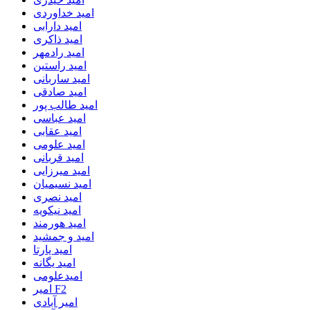
امید خداوردی
امید دارابی
امید ذاکری
امید رادمهر
امید راستین
امید ساربانی
امید صادقی
امید طالب پور
امید عباسی
امید عقابی
امید علومی
امید قربانی
امید میرزایی
امید نسیمیان
امید نصری
امید نیکویه
امید هورمند
امید و جمشید
امید یارتا
امید یگانه
امیدعلومی
امیر F2
امیر آبادی