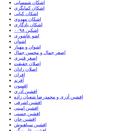
اشکان شمسایی
اشکان‌ کمانگری
اشکان کیانی
اشکان مهدوی
اشکان یادگاری
اشکین ۰۰۹۸
اشو عاشوری
اشوان
اشوان و مهیار
اصغر جمال و محسن جمال
اصغر قنبری
اصلان حقیقت
اصلان رادان
افران
اَفرند
افسون
افشین آذری
افشین آذری و محمدرضا شعبان زاده
افشین اشرفی
افشین امینی
افشین حسنی
افشین خان
افشین سیاهپوش
افشین علی بیگی