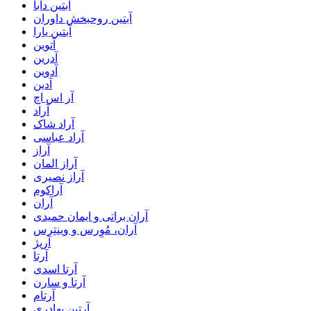
آبتین دابا
آبتین روحبخش داوران
آبتین یارا
آتوین
آدرین
آدوین
آدین
آر اس اچ
آراد
آراد شاک
آراد عباسی
آراز
آراز المان
آراز نصیری
آراکوم
آران
آران براتی و ایمان حمیدی
آران، مُوِرس و وینتِرس
آرپژ
آرتا
آرتا اسدی
آرتا و سارن
آرتام
آرتبن بهادری