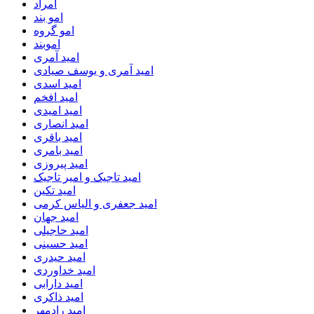
امراد
امو بند
امو گروه
اموبند
امید آمری
امید آمری و یوسف صیادی
امید اسدی
امید افخم
امید امیدی
امید انصاری
امید باقری
امید بامری
امید پیروزی
امید تاجیک و امیر تاجیک
امید تکین
امید جعفری و الیاس کرمی
امید جهان
امید حاجیلی
امید حسینی
امید حیدری
امید خداوردی
امید دارابی
امید ذاکری
امید رادمهر