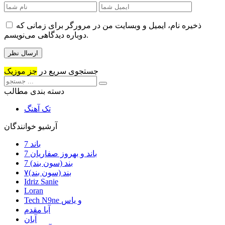
ذخیره نام، ایمیل و وبسایت من در مرورگر برای زمانی که
دوباره دیدگاهی می‌نویسم.
جستجوی سریع در
جز موزیک
دسته بندی مطالب
تک آهنگ
آرشیو خوانندگان
7 باند
7 باند و بهروز صفاریان
7 بند (سون بند)
۷بند (سون بند)
Idriz Sanie
Loran
Tech N9ne و یاس
آبا مقدم
آبان