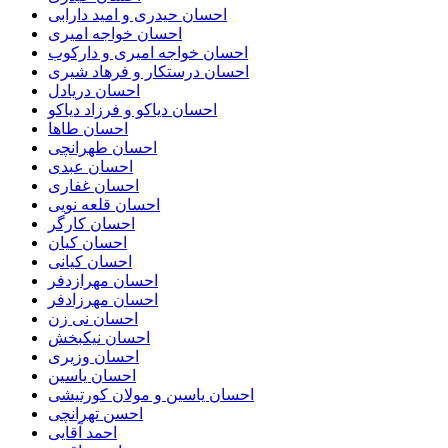
احسان حیدری و امید دارابی
احسان خواجه امیری
احسان خواجه امیری و دارکوب
احسان درستكار و فرهاد شيرى
احسان دریادل
احسان دیاکو و فرزاد دیاکو
احسان طاها
احسان طهرانچی
احسان عبدی
احسان غفاری
احسان قلعه نویی
احسان کارگر
احسان کیان
احسان کیانی
احسان مهرازدفر
احسان مهرزادفر
احسان نی زن
احسان نیکبخش
احسان وزیری
احسان یاسین
احسان یاسین و مولان کورتیشی
احسن تهرانچی
احمد آقایی