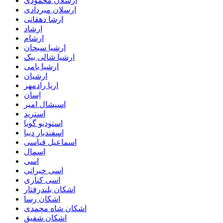
ارسلان محمودی
ارسلان میردادی
ارشا دهقانی
ارشاد
ارشام
ارشیا سبحان
ارشیا شالی بیک
ارشیا یامی
ارشیان
اریا رادمهر
اِسان
اسپشال امیر
استرید
استودیو گویا
اسفندیار دیبا
اسماعیل قیاسی
اسمال
اسی
اسی خیراتی
اسی کناری
اشکان بلندرفتار
اشکان رسا
اشکان شاه محمدی
اشکان شفیق