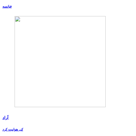
فیانسه
آراد
کی هواییت کرد