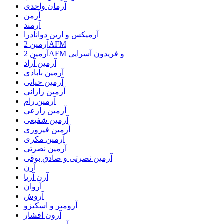
آرمان واحدی
آرمن
آرمند
آرمیکس و ارین دوانادرا
آرمین 2AFM
آرمین 2AFM و فریدون آسرایی
آرمین آراد
آرمین بابادی
آرمین حیاتی
آرمین رازانی
آرمین رام
آرمین زارعی
آرمین شفیعی
آرمین فیروزی
آرمین مکری
آرمین نصرتی
آرمین نصرتی و صادق بوقی
آرن
آرن آریا
آروان
آروش
آرومیر و اسکیزو
آرون افشار