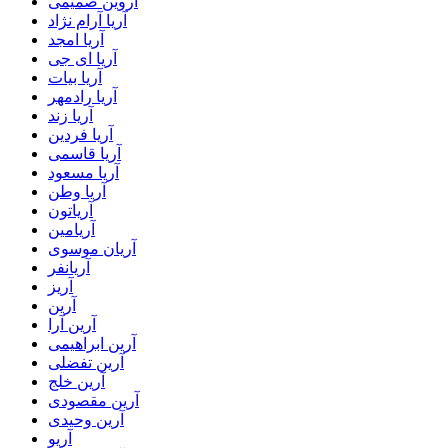
آروین صمیمی
آریا آرام نژاد
آریا امجد
آریا ای جی
آریا بیات
آریا رادمهر
آریا زند
آریا فردین
آریا قاسمی
آریا مسعود
آریا وطن
آریاتون
آریامین
آریان موسوی
آریانفر
آریز
آرین
آرین آرا
آرین ابراهیمی
آرین تفضلی
آرین خلج
آرین مقصودی
آرین وحیدی
آریو