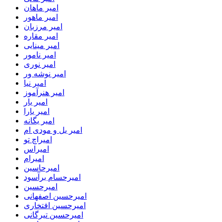
امیر ماهان
امیر ماهور
امیر مرزبان
امیر مقاره
امیر مینایی
امیر نامور
امیر نوری
امیر نوشه ور
امیر نیا
امیر هنرآموز
امیر یار
امیر یارا
امیر یگانه
امیر یل و مودی ام
امیراچ تو
امیراس
امیرام
امیرحاسین
امیرحسام برآسود
امیرحسین
امیرحسین اصفهانی
امیرحسین افتخاری
امیرحسین تیرگانی