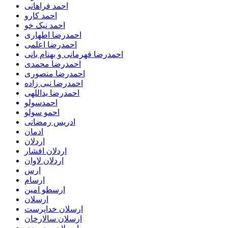
احمد فراهانی
احمد کارو
احمد نیک خو
احمدرضا اطهاری
احمدرضا اعلمی
احمدرضا قهرمانی و بهنام بانی
احمدرضا محمدی
احمدرضا منصوری
احمدرضا نبی زاده
احمدرضا یداللهی
احمدسولو
احمو سولو
ادریس رمضانی
ادمان
اردلان
اردلان افشار
اردلان لاوان
ارس
ارسام
ارسطو امین
ارسلان
ارسلان خداپرست
ارسلان سالارخان