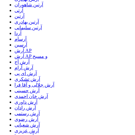
آرتين شاهوران
آرتی
آرتین
آرتین بهادری
آرتین سلیمانی
آردا
آرسام
آرسین
آرش AP
آرش AP و مسیح
آرش آج
آرش آرام
آرش ای پی
آرش تشکری
آرش جلالی و آقا فرا
آرش حسینی
آرش خان احمدی
آرش داوری
آرش رادان
آرش رستمى
آرش رضوی
آرش شعبانی
آرش عزیزی