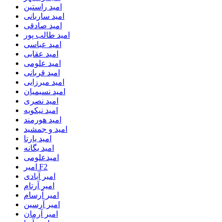
امید راستین
امید ساربانی
امید صادقی
امید طالب پور
امید عباسی
امید عقابی
امید علومی
امید قربانی
امید میرزایی
امید نسیمیان
امید نصری
امید نیکویه
امید هورمند
امید و جمشید
امید یارتا
امید یگانه
امیدعلومی
امیر F2
امیر آبادی
امیر آرتام
امیر آرسام
امیر آرسین
امیر آرمان