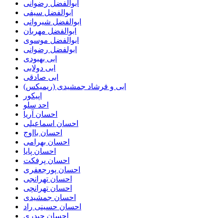
ابوالفضل رضوانی
ابوالفضل سیفی
ابوالفضل شیروانی
ابوالفضل مهربان
ابوالفضل موسوی
ابولفضل رضوانی
ابی بهبودی
ابی دولابی
ابی صادقی
ابی و فرشاد جمشیدی (ریمیکس)
اپیکور
احد سلو
احسان آریا
احسان اسماعیلی
احسان بااوج
احسان بهرامی
احسان پایا
احسان پرفکت
احسان پورجعفری
احسان تهرانجی
احسان تهرانچی
احسان جمشیدی
احسان حسینی راد
احسان حیدری