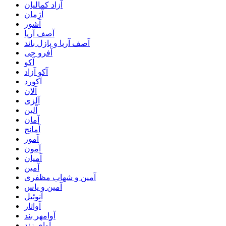
آزاد کمالیان
آژمان
آشور
آصف آریا
آصف آریا و پازل باند
آفرو جی
آکو
آکو آزاد
آکورد
آلان
آلزی
آلین
آمان
آمانج
آمور
آمون
آمیان
آمین
آمین و شهاب مظفری
آمین و یاس
آنوئیل
آواتار
آوامهر بند
آوای زند