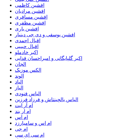
افشین کاظمی
افشین مرادیان
افشین مسافری
افشین مظفری
افشین یاری
افشین یوسفی و دی جی دینیار
اقبال احمدی
اقبال حبیبی
اکبر خادملو
اکبر گلپایگانی و امیراحسان فدایی
الجان
الکس موزیک
الوند
الیاد
الیاز
الیاس فنودی
الیاس یالچینتاش و فرزاد فرزین
ام آر ایت
ام‌ ار بند
ام اس
ام اس و سامیارزد
ام جی
ام سی ای سی