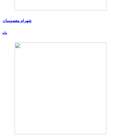
شهرام معصومیان
پناه