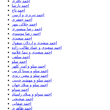
احمد باقری
احمد پارسا
احمد تاج
احمد تبریزی و آرسن
احمد جعفری
احمد جلالی مهر
احمد رضا منصوری
احمد رضا موسوی
احمد سعیدی
احمد سعیدی و اردلان منقول
احمد سعیدی و عماد طالب زاده
احمد سعیدی و نیما علامه
احمد سلفی
احمد سلو
احمد سلو و امیر کلهر
احمد سلو و سینا کرمی
احمد سلو و معین زندی
احمد سلو و مهشید حبیبی
احمد سلو و میلاد جهان
احمد سولو
احمد سولو و میلاد راستاد
احمد صحیحی
احمد صفایی
احمد طاهری