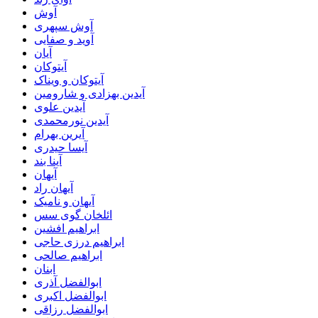
آوش
آوش سپهری
آوید و صفایی
آیان
آیتوکان
آیتوکان و ویناک
آیدین بهزادی و شارومین
آیدین علوی
آیدین نورمحمدی
آیرین بهرام
آیسا حیدری
آینا بند
آیهان
آیهان راد
آیهان و نامیک
ائلخان گوی سس
ابراهیم افشین
ابراهیم درزی حاجی
ابراهیم صالحی
ابنان
ابوالفضل آذری
ابوالفضل اکبری
ابوالفضل رزاقی