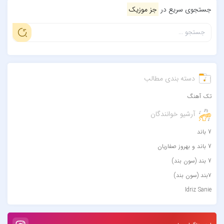
جستجوی سریع در
جز موزیک
دسته بندی مطالب
تک آهنگ
آرشیو خوانندگان
7 باند
7 باند و بهروز صفاریان
7 بند (سون بند)
۷بند (سون بند)
Idriz Sanie
Loran
Tech N9ne و یاس