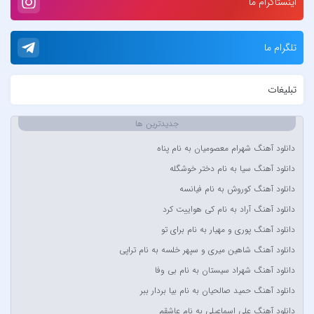
اینستاگرام ما
آبا مقدم
آبان
تلگرام ما
آبتین دابا
آبتین روحبخش داوران
تبلیغات
آبتین یارا
آتوین
جدیدترین ها
آدرین
دانلود آهنگ شهرام معصومیان به نام پناه
آدوین
دانلود آهنگ سیا به نام دختر خوشگله
آدین
دانلود آهنگ کوروش به نام فیانسه
آر اس اچ
دانلود آهنگ آراد به نام کی هواییت کرد
آراد
دانلود آهنگ پوری و مهیار به نام برای تو
آراد شاک
دانلود آهنگ شاهین میری و سپهر خلسه به نام تراپی
آراد عباسی
دانلود آهنگ شهراد سیستان به نام بی وفا
آراز
دانلود آهنگ حمید صالحیان به نام بیا بردار ببر
آراز المان
دانلود آهنگ علی اسماعیلی به نام عاشقم