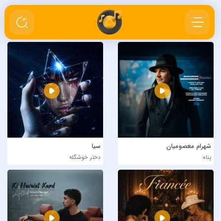
شهرام معصومیان
سیا
پناه
دختر خوشگله