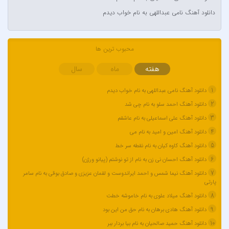
آراز نصیری
دانلود آهنگ نامی عبداللهی به نام خواب دیدم
آراکوم
آران
آران براتی و ایمان حمیدی
محبوب ترین ها
آران، مُوِرس و وینتِرس
هفته
ماه
سال
آرپژ
1
دانلود آهنگ نامی عبداللهی به نام خواب دیدم
آرتا
2
دانلود آهنگ احمد سلو به نام چی شد
آرتا اسدی
3
دانلود آهنگ علی اسماعیلی به نام عاشقم
آرتا و سارن
4
دانلود آهنگ امین و امید به نام می
آرتام
5
دانلود آهنگ کاوه کیان به نام نقطه سر خط
آرتبن بهادری
6
دانلود آهنگ احسان نی زن به نام از تو نوشتم (پیانو ورژن)
آرتين شاهوران
7
دانلود آهنگ نیما شمس و احمد ایراندوست و لقمان عزیزی و صادق بوقی به نام سامر
آرتی
پارتی
آرتین
8
دانلود آهنگ میلاد علوی به نام خاموشه خطت
9
آرتین بهادری
دانلود آهنگ هادی برهان به نام حق من این بود
10
دانلود آهنگ حمید صالحیان به نام بیا بردار ببر
آرتین سلیمانی