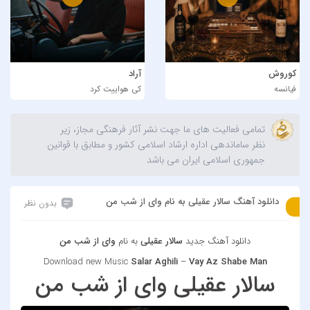
کوروش
آراد
فیانسه
کی هواییت کرد
تمامی فعالیت های ما جهت نشر آثار فرهنگی مجاز، زیر
نظر ساماندهی اداره ارشاد اسلامی کشور و مطابق با قوانین
جمهوری اسلامی ایران می باشد
دانلود آهنگ سالار عقیلی به نام وای از شب من
بدون نظر
دانلود آهنگ جدید
سالار عقیلی
به نام
وای از شب من
Download new Music
Salar Aghili
–
Vay Az Shabe Man
سالار عقیلی وای از شب من