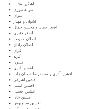
اشکین ۰۰۹۸
اشو عاشوری
اشوان
اشوان و مهیار
اصغر جمال و محسن جمال
اصغر قنبری
اصلان حقیقت
اصلان رادان
افران
اَفرند
افسون
افشین آذری
افشین آذری و محمدرضا شعبان زاده
افشین اشرفی
افشین امینی
افشین حسنی
افشین خان
افشین سیاهپوش
افشین علی بیگی