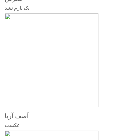
یک بارم نشد
آصف آریا
عکست