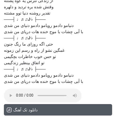
از زندگی نترس یه کوه پشتته
وقتش شده بره تردید و دلهره
تقدیر روشنه دنیا توو مشتته
───┤ ♩♬♫♪♭ ├───
دنیامو دادمو رویامو دادمو دنیای من شدی
با آبی چشات با موج خنده هات دریای من شدی
───┤ ♩♬♫♪♭ ├───
حتی اگه روزای ما رنگ جنون
غمگین نشو از راه و رسم این زمونه
تو حس خوب خاطرات بچگیمی
تو اتفاق بینظیر زندگیمی
───┤ ♩♬♫♪♭ ├───
دنیامو دادمو رویامو دادمو دنیای من شدی
با آبی چشات با موج خنده هات دریای من شدی
دانلود تک آهنگ