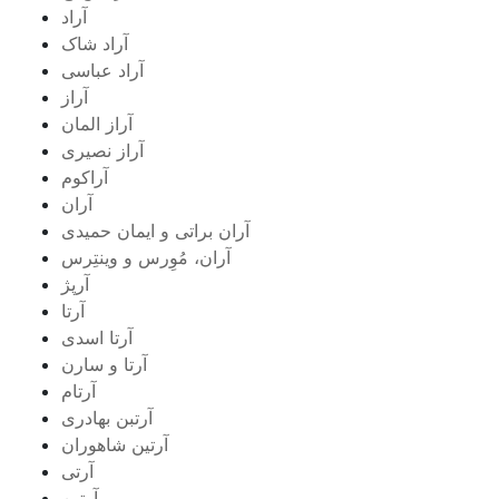
آراد
آراد شاک
آراد عباسی
آراز
آراز المان
آراز نصیری
آراکوم
آران
آران براتی و ایمان حمیدی
آران، مُوِرس و وینتِرس
آرپژ
آرتا
آرتا اسدی
آرتا و سارن
آرتام
آرتبن بهادری
آرتين شاهوران
آرتی
آرتین