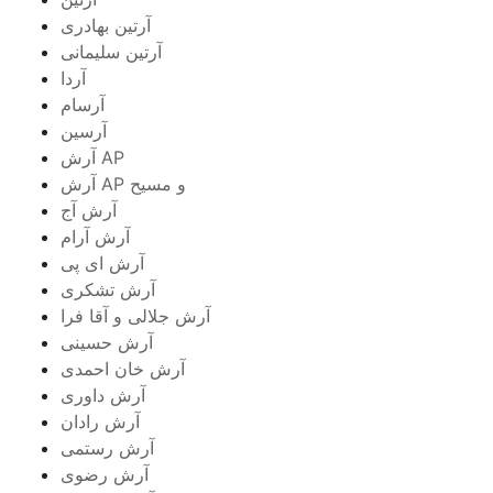
آرتین بهادری
آرتین سلیمانی
آردا
آرسام
آرسین
آرش AP
آرش AP و مسیح
آرش آج
آرش آرام
آرش ای پی
آرش تشکری
آرش جلالی و آقا فرا
آرش حسینی
آرش خان احمدی
آرش داوری
آرش رادان
آرش رستمى
آرش رضوی