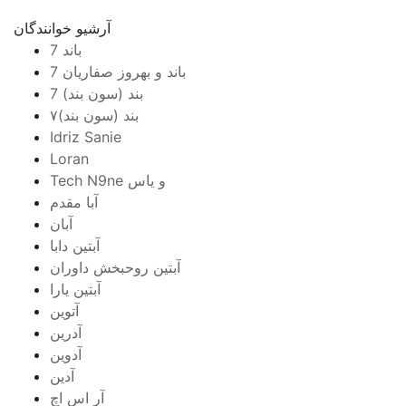
آرشیو خوانندگان
7 باند
7 باند و بهروز صفاریان
7 بند (سون بند)
۷بند (سون بند)
Idriz Sanie
Loran
Tech N9ne و یاس
آبا مقدم
آبان
آبتین دابا
آبتین روحبخش داوران
آبتین یارا
آتوین
آدرین
آدوین
آدین
آر اس اچ