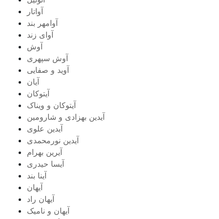
آواتار
آوامهر بند
آوای زند
آوش
آوش سپهری
آوید و صفایی
آیان
آیتوکان
آیتوکان و ویناک
آیدین بهزادی و شارومین
آیدین علوی
آیدین نورمحمدی
آیرین بهرام
آیسا حیدری
آینا بند
آیهان
آیهان راد
آیهان و نامیک