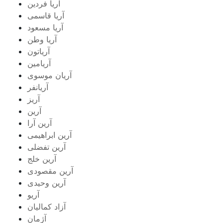
آریا فردین
آریا قاسمی
آریا مسعود
آریا وطن
آریاتون
آریامین
آریان موسوی
آریانفر
آریز
آرین
آرین آرا
آرین ابراهیمی
آرین تفضلی
آرین خلج
آرین مقصودی
آرین وحیدی
آریو
آزاد کمالیان
آژمان