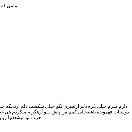
تمامی فعا
دارم میرم خیلی پـُره دلم ازتچیزی نگو خیلی شکست دلم ازتدیگه چیزی
دوستات فهمونده باشیخیلی کمم من پیش تــو آرهگریه میکردم هی غصه م
حرف تو میشددنیا رو ب