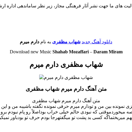
لیت های ما جهت نشر آثار فرهنگی مجاز، زیر نظر ساماندهی اداره ار
دانلود آهنگ جدید
شهاب مظفری
به نام
دارم میرم
Download new Music
Shahab Mozaffari
–
Daram Miram
شهاب مظفری دارم میرم
متن آهنگ دارم میرم شهاب مظفری
متن آهنگ دارم میرم شهاب مظفری
 نمونده بین من و تودارم میرم حرفی نمونده نگفته باشیبه من و این دل
یخوردموقتی که نبودی حالم خیلی خراب بوداصلاً رو پام نبودم برو بپرس
هم میریختماگه کسی بد پشت تو میگفتهرجا بودم حرف تو بودباور نمیکرد