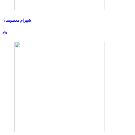
شهرام معصومیان
پناه