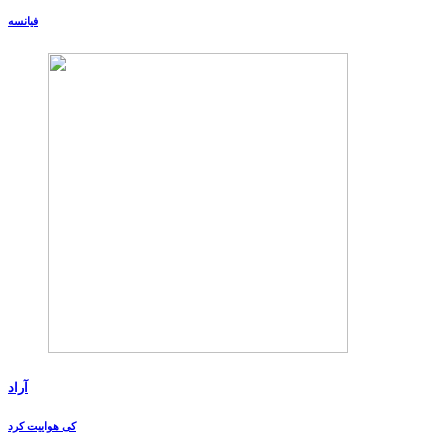
فیانسه
آراد
کی هواییت کرد