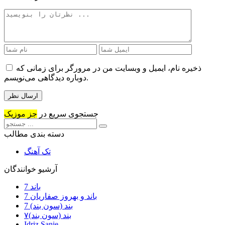
ذخیره نام، ایمیل و وبسایت من در مرورگر برای زمانی که
دوباره دیدگاهی می‌نویسم.
جستجوی سریع در
جز موزیک
دسته بندی مطالب
تک آهنگ
آرشیو خوانندگان
7 باند
7 باند و بهروز صفاریان
7 بند (سون بند)
۷بند (سون بند)
Idriz Sanie