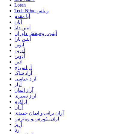
Loran
Tech N9ne و یاس
آبا مقدم
آبان
آبتین دابا
آبتین روحبخش داوران
آبتین یارا
آتوین
آدرین
آدوین
آدین
آر اس اچ
آراد شاک
آراد عباسی
آراز
آراز المان
آراز نصیری
آراکوم
آران
آران براتی و ایمان حمیدی
آران، مُوِرس و وینتِرس
آرپژ
آرتا