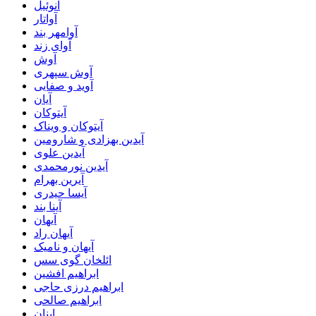
آنوئیل
آواتار
آوامهر بند
آوای زند
آوش
آوش سپهری
آوید و صفایی
آیان
آیتوکان
آیتوکان و ویناک
آیدین بهزادی و شارومین
آیدین علوی
آیدین نورمحمدی
آیرین بهرام
آیسا حیدری
آینا بند
آیهان
آیهان راد
آیهان و نامیک
ائلخان گوی سس
ابراهیم افشین
ابراهیم درزی حاجی
ابراهیم صالحی
ابنان