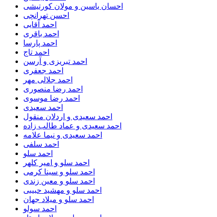
احسان یاسین و مولان کورتیشی
احسن تهرانچی
احمد آقایی
احمد باقری
احمد پارسا
احمد تاج
احمد تبریزی و آرسن
احمد جعفری
احمد جلالی مهر
احمد رضا منصوری
احمد رضا موسوی
احمد سعیدی
احمد سعیدی و اردلان منقول
احمد سعیدی و عماد طالب زاده
احمد سعیدی و نیما علامه
احمد سلفی
احمد سلو
احمد سلو و امیر کلهر
احمد سلو و سینا کرمی
احمد سلو و معین زندی
احمد سلو و مهشید حبیبی
احمد سلو و میلاد جهان
احمد سولو