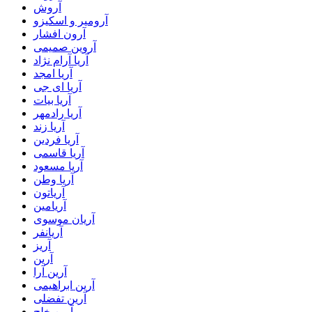
آروش
آرومیر و اسکیزو
آرون افشار
آروین صمیمی
آریا آرام نژاد
آریا امجد
آریا ای جی
آریا بیات
آریا رادمهر
آریا زند
آریا فردین
آریا قاسمی
آریا مسعود
آریا وطن
آریاتون
آریامین
آریان موسوی
آریانفر
آریز
آرین
آرین آرا
آرین ابراهیمی
آرین تفضلی
آرین خلج