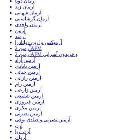
آرمان ذویا
آرمان زند
آرمان شهابی
آرمان گرشاسبی
آرمان واحدی
آرمن
آرمند
آرمیکس و ارین دوانادرا
آرمین 2AFM
آرمین 2AFM و فریدون آسرایی
آرمین آراد
آرمین بابادی
آرمین حیاتی
آرمین رازانی
آرمین رام
آرمین زارعی
آرمین شفیعی
آرمین فیروزی
آرمین مکری
آرمین نصرتی
آرمین نصرتی و صادق بوقی
آرن
آرن آریا
آروان