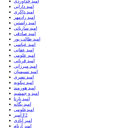
امید خداوردی
امید دارابی
امید ذاکری
امید رادمهر
امید راستین
امید ساربانی
امید صادقی
امید طالب پور
امید عباسی
امید عقابی
امید علومی
امید قربانی
امید میرزایی
امید نسیمیان
امید نصری
امید نیکویه
امید هورمند
امید و جمشید
امید یارتا
امید یگانه
امیدعلومی
امیر F2
امیر آبادی
امیر آرتام