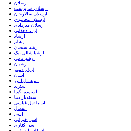
ارسلان
ارسلان خداپرست
ارسلان سالارخان
ارسلان محمودی
ارسلان میردادی
ارشا دهقانی
ارشاد
ارشام
ارشیا سبحان
ارشیا شالی بیک
ارشیا یامی
ارشیان
اریا رادمهر
اِسان
اسپشال امیر
استرید
استودیو گویا
اسفندیار دیبا
اسماعیل قیاسی
اسمال
اسی
اسی خیراتی
اسی کناری
اشکان بلندرفتار