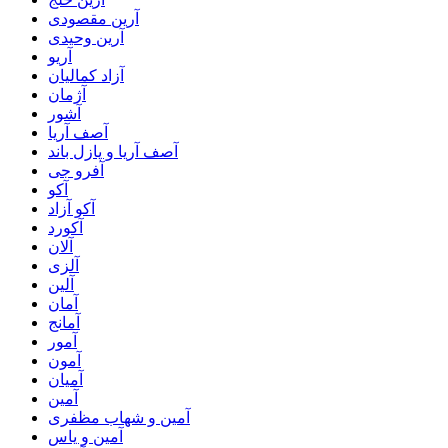
آرین مقصودی
آرین وحیدی
آریو
آزاد کمالیان
آژمان
آشور
آصف آریا
آصف آریا و پازل باند
آفرو جی
آکو
آکو آزاد
آکورد
آلان
آلزی
آلین
آمان
آمانج
آمور
آمون
آمیان
آمین
آمین و شهاب مظفری
آمین و یاس