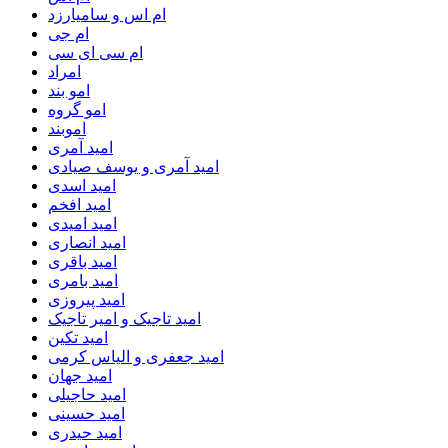
ام اس و سامیارزد
ام جی
ام سی ای سی
امراد
امو بند
امو گروه
اموبند
امید آمری
امید آمری و یوسف صیادی
امید اسدی
امید افخم
امید امیدی
امید انصاری
امید باقری
امید بامری
امید پیروزی
امید تاجیک و امیر تاجیک
امید تکین
امید جعفری و الیاس کرمی
امید جهان
امید حاجیلی
امید حسینی
امید حیدری