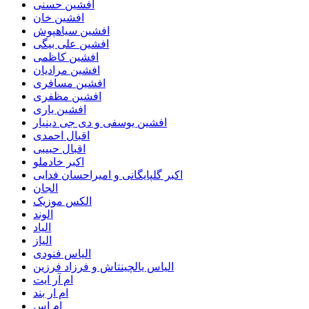
افشین حسنی
افشین خان
افشین سیاهپوش
افشین علی بیگی
افشین کاظمی
افشین مرادیان
افشین مسافری
افشین مظفری
افشین یاری
افشین یوسفی و دی جی دینیار
اقبال احمدی
اقبال حبیبی
اکبر خادملو
اکبر گلپایگانی و امیراحسان فدایی
الجان
الکس موزیک
الوند
الیاد
الیاز
الیاس فنودی
الیاس یالچینتاش و فرزاد فرزین
ام آر ایت
ام‌ ار بند
ام اس