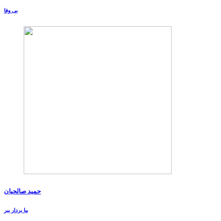
بی وفا
حمید صالحیان
بیا بردار ببر