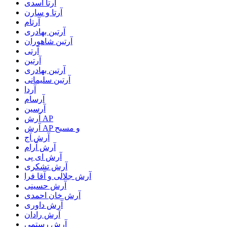
آرتا اسدی
آرتا و سارن
آرتام
آرتبن بهادری
آرتين شاهوران
آرتی
آرتین
آرتین بهادری
آرتین سلیمانی
آردا
آرسام
آرسین
آرش AP
آرش AP و مسیح
آرش آج
آرش آرام
آرش ای پی
آرش تشکری
آرش جلالی و آقا فرا
آرش حسینی
آرش خان احمدی
آرش داوری
آرش رادان
آرش رستمى