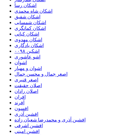
اشکان رسا
اشکان شاه محمدی
اشکان شفیق
اشکان شمسایی
اشکان‌ کمانگری
اشکان کیانی
اشکان مهدوی
اشکان یادگاری
اشکین ۰۰۹۸
اشو عاشوری
اشوان
اشوان و مهیار
اصغر جمال و محسن جمال
اصغر قنبری
اصلان حقیقت
اصلان رادان
افران
اَفرند
افسون
افشین آذری
افشین آذری و محمدرضا شعبان زاده
افشین اشرفی
افشین امینی