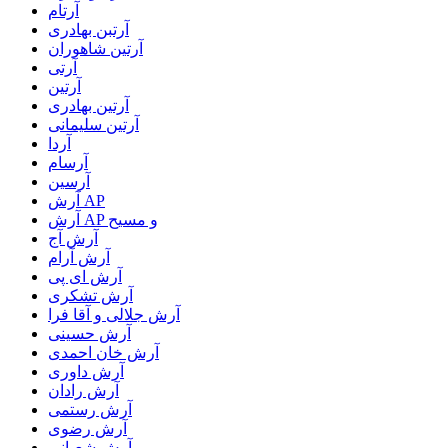
آرتام
آرتبن بهادری
آرتين شاهوران
آرتی
آرتین
آرتین بهادری
آرتین سلیمانی
آردا
آرسام
آرسین
آرش AP
آرش AP و مسیح
آرش آج
آرش آرام
آرش ای پی
آرش تشکری
آرش جلالی و آقا فرا
آرش حسینی
آرش خان احمدی
آرش داوری
آرش رادان
آرش رستمى
آرش رضوی
آرش شعبانی