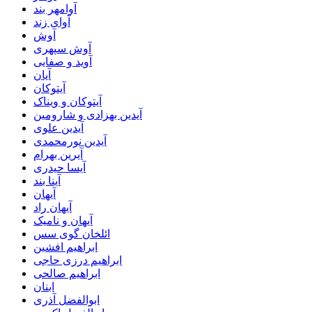
آوامهر بند
آوای زند
آوش
آوش سپهری
آوید و صفایی
آیان
آیتوکان
آیتوکان و ویناک
آیدین بهزادی و شارومین
آیدین علوی
آیدین نورمحمدی
آیرین بهرام
آیسا حیدری
آینا بند
آیهان
آیهان راد
آیهان و نامیک
ائلخان گوی سس
ابراهیم افشین
ابراهیم درزی حاجی
ابراهیم صالحی
ابنان
ابوالفضل آذری