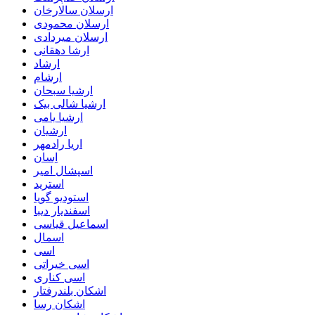
ارسلان سالارخان
ارسلان محمودی
ارسلان میردادی
ارشا دهقانی
ارشاد
ارشام
ارشیا سبحان
ارشیا شالی بیک
ارشیا یامی
ارشیان
اریا رادمهر
اِسان
اسپشال امیر
استرید
استودیو گویا
اسفندیار دیبا
اسماعیل قیاسی
اسمال
اسی
اسی خیراتی
اسی کناری
اشکان بلندرفتار
اشکان رسا