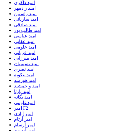
امید ذاکری
امید رادمهر
امید راستین
امید ساربانی
امید صادقی
امید طالب پور
امید عباسی
امید عقابی
امید علومی
امید قربانی
امید میرزایی
امید نسیمیان
امید نصری
امید نیکویه
امید هورمند
امید و جمشید
امید یارتا
امید یگانه
امیدعلومی
امیر F2
امیر آبادی
امیر آرتام
امیر آرسام
امیر آرسین