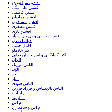
افشین سیاهپوش
افشین علی بیگی
افشین کاظمی
افشین مرادیان
افشین مسافری
افشین مظفری
افشین یاری
افشین یوسفی و دی جی دینیار
اقبال احمدی
اقبال حبیبی
اکبر خادملو
اکبر گلپایگانی و امیراحسان فدایی
الجان
الکس موزیک
الوند
الیاد
الیاز
الیاس فنودی
الیاس یالچینتاش و فرزاد فرزین
ام آر ایت
ام‌ ار بند
ام اس
ام اس و سامیارزد