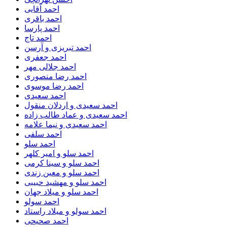
احمد آقایی
احمد باقری
احمد پارسا
احمد تاج
احمد تبریزی و آرسن
احمد جعفری
احمد جلالی مهر
احمد رضا منصوری
احمد رضا موسوی
احمد سعیدی
احمد سعیدی و اردلان منقول
احمد سعیدی و عماد طالب زاده
احمد سعیدی و نیما علامه
احمد سلفی
احمد سلو
احمد سلو و امیر کلهر
احمد سلو و سینا کرمی
احمد سلو و معین زندی
احمد سلو و مهشید حبیبی
احمد سلو و میلاد جهان
احمد سولو
احمد سولو و میلاد راستاد
احمد صحیحی