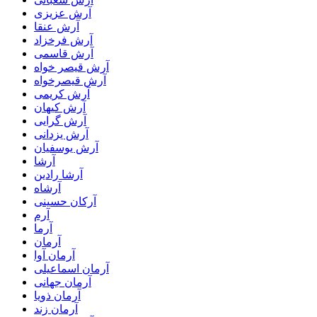
آرش عزیزی
آرش عنقا
آرش فرخزاد
آرش قاسمی
آرش قیصر خواه
آرش قیصرخواه
آرش کریمی
آرش کیهان
آرش گرایی
آرش یزدانی
آرش یوسفیان
آرشا
آرشا رادین
آرشاه
آرکان حسینی
آرم
آرما
آرمان
آرمان آوا
آرمان اسماعیلی
آرمان جهانی
آرمان ذویا
آرمان زند