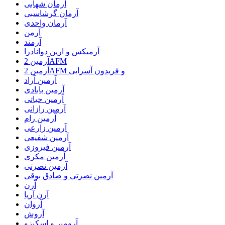
آرمان شهابی
آرمان گرشاسبی
آرمان واحدی
آرمن
آرمند
آرمیکس و ارین دوانادرا
آرمین 2AFM
آرمین 2AFM و فریدون آسرایی
آرمین آراد
آرمین بابادی
آرمین حیاتی
آرمین رازانی
آرمین رام
آرمین زارعی
آرمین شفیعی
آرمین فیروزی
آرمین مکری
آرمین نصرتی
آرمین نصرتی و صادق بوقی
آرن
آرن آریا
آروان
آروش
آرومیر و اسکیزو