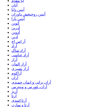
آبا مقدم
آبان
آبتین دابا
آبتین روحبخش داوران
آبتین یارا
آتوین
آدرین
آدوین
آدین
آر اس اچ
آراد
آراد شاک
آراد عباسی
آراز
آراز المان
آراز نصیری
آراکوم
آران
آران براتی و ایمان حمیدی
آران، مُوِرس و وینتِرس
آرپژ
آرتا
آرتا اسدی
آرتا و سارن