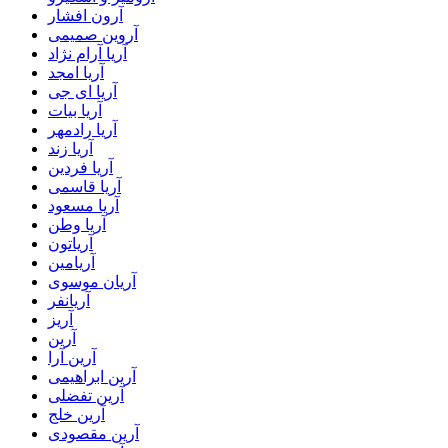
آرون افشار
آروین صمیمی
آریا آرام نژاد
آریا امجد
آریا ای جی
آریا بیات
آریا رادمهر
آریا زند
آریا فردین
آریا قاسمی
آریا مسعود
آریا وطن
آریاتون
آریامین
آریان موسوی
آریانفر
آریز
آرین
آرین آرا
آرین ابراهیمی
آرین تفضلی
آرین خلج
آرین مقصودی