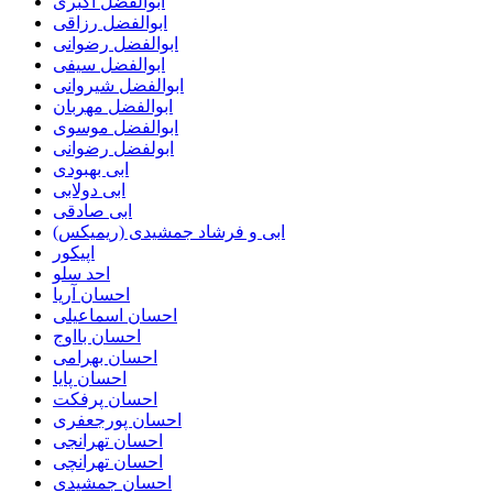
ابوالفضل اکبری
ابوالفضل رزاقی
ابوالفضل رضوانی
ابوالفضل سیفی
ابوالفضل شیروانی
ابوالفضل مهربان
ابوالفضل موسوی
ابولفضل رضوانی
ابی بهبودی
ابی دولابی
ابی صادقی
ابی و فرشاد جمشیدی (ریمیکس)
اپیکور
احد سلو
احسان آریا
احسان اسماعیلی
احسان بااوج
احسان بهرامی
احسان پایا
احسان پرفکت
احسان پورجعفری
احسان تهرانجی
احسان تهرانچی
احسان جمشیدی