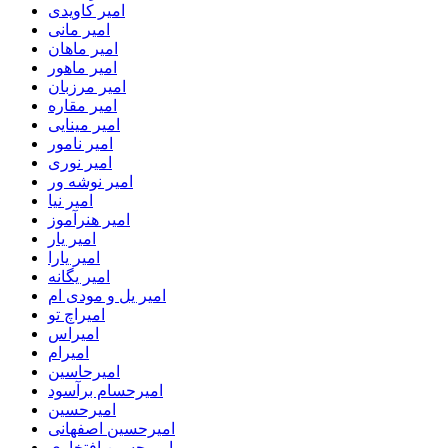
امیر کاویدی
امیر مانی
امیر ماهان
امیر ماهور
امیر مرزبان
امیر مقاره
امیر مینایی
امیر نامور
امیر نوری
امیر نوشه ور
امیر نیا
امیر هنرآموز
امیر یار
امیر یارا
امیر یگانه
امیر یل و مودی ام
امیراچ تو
امیراس
امیرام
امیرحاسین
امیرحسام برآسود
امیرحسین
امیرحسین اصفهانی
امیرحسین افتخاری