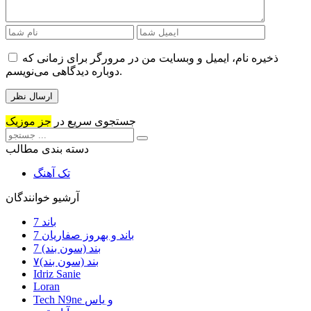
ذخیره نام، ایمیل و وبسایت من در مرورگر برای زمانی که
دوباره دیدگاهی می‌نویسم.
جستجوی سریع در
جز موزیک
دسته بندی مطالب
تک آهنگ
آرشیو خوانندگان
7 باند
7 باند و بهروز صفاریان
7 بند (سون بند)
۷بند (سون بند)
Idriz Sanie
Loran
Tech N9ne و یاس