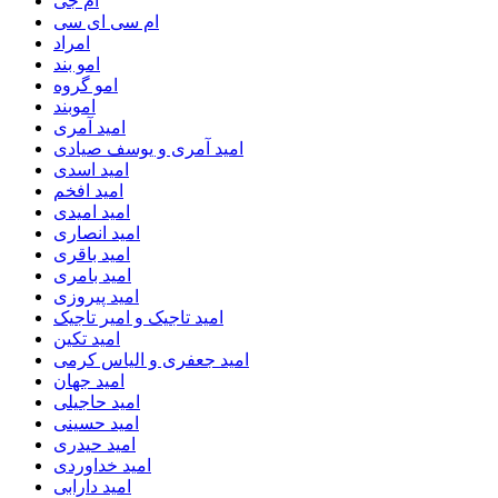
ام جی
ام سی ای سی
امراد
امو بند
امو گروه
اموبند
امید آمری
امید آمری و یوسف صیادی
امید اسدی
امید افخم
امید امیدی
امید انصاری
امید باقری
امید بامری
امید پیروزی
امید تاجیک و امیر تاجیک
امید تکین
امید جعفری و الیاس کرمی
امید جهان
امید حاجیلی
امید حسینی
امید حیدری
امید خداوردی
امید دارابی