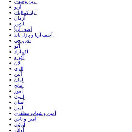
آرین وحیدی
آریو
آزاد کمالیان
آژمان
آشور
آصف آریا
آصف آریا و پازل باند
آفرو جی
آکو
آکو آزاد
آکورد
آلان
آلزی
آلین
آمان
آمانج
آمور
آمون
آمیان
آمین
آمین و شهاب مظفری
آمین و یاس
آنوئیل
آواتار