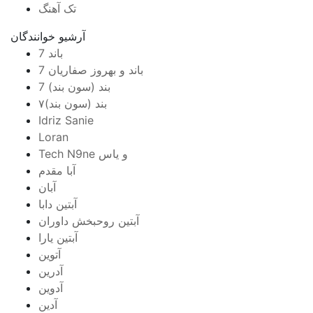
تک آهنگ
آرشیو خوانندگان
7 باند
7 باند و بهروز صفاریان
7 بند (سون بند)
۷بند (سون بند)
Idriz Sanie
Loran
Tech N9ne و یاس
آبا مقدم
آبان
آبتین دابا
آبتین روحبخش داوران
آبتین یارا
آتوین
آدرین
آدوین
آدین