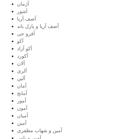
آژمان
آشور
آصف آریا
آصف آریا و پازل باند
آفرو جی
آکو
آکو آزاد
آکورد
آلان
آلزی
آلین
آمان
آمانج
آمور
آمون
آمیان
آمین
آمین و شهاب مظفری
آمین و یاس