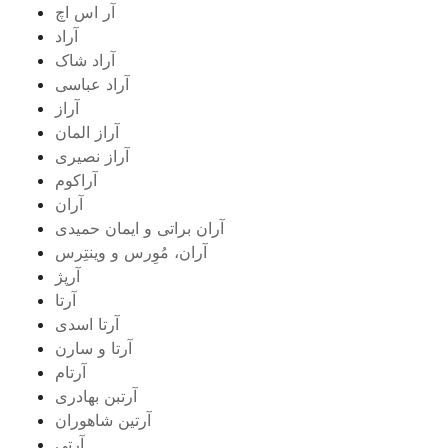
آر اس اچ
آراد
آراد شاک
آراد عباسی
آراز
آراز المان
آراز نصیری
آراکوم
آران
آران براتی و ایمان حمیدی
آران، مُوِرس و وینتِرس
آرپژ
آرتا
آرتا اسدی
آرتا و سارن
آرتام
آرتبن بهادری
آرتين شاهوران
آرتی