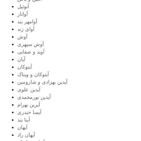
آنوئیل
آواتار
آوامهر بند
آوای زند
آوش
آوش سپهری
آوید و صفایی
آیان
آیتوکان
آیتوکان و ویناک
آیدین بهزادی و شارومین
آیدین علوی
آیدین نورمحمدی
آیرین بهرام
آیسا حیدری
آینا بند
آیهان
آیهان راد