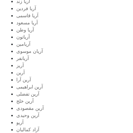
آریا زند
آریا فردین
آریا قاسمی
آریا مسعود
آریا وطن
آریاتون
آریامین
آریان موسوی
آریانفر
آریز
آرین
آرین آرا
آرین ابراهیمی
آرین تفضلی
آرین خلج
آرین مقصودی
آرین وحیدی
آریو
آزاد کمالیان