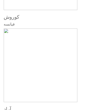
کوروش
فیانسه
آراد