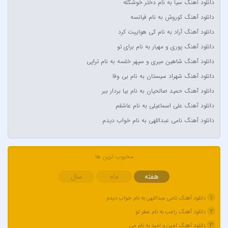
دانلود آهنگ سیا به نام دختر خوشگله
آدین
دانلود آهنگ کوروش به نام فیانسه
آر اس اچ
دانلود آهنگ آراد به نام کی هواییت کرد
آراد
دانلود آهنگ پوری و مهیار به نام برای تو
آراد شاک
دانلود آهنگ شاهین میری و سپهر خلسه به نام تراپی
آراد عباسی
دانلود آهنگ شهراد سیستان به نام بی وفا
آراز
دانلود آهنگ حمید صالحیان به نام بیا بردار ببر
آراز المان
دانلود آهنگ علی اسماعیلی به نام عاشقم
آراز نصیری
دانلود آهنگ نامی عبداللهی به نام خواب دیدم
آراکوم
آران
آران براتی و ایمان حمیدی
محبوب ترین ها
آران، مُوِرس و وینتِرس
هفته
ماه
سال
آرپژ
1
دانلود آهنگ نامی عبداللهی به نام خواب دیدم
آرتا
2
دانلود آهنگ راغب به نام عطر تو
آرتا اسدی
3
دانلود آهنگ امین و امید به نام می