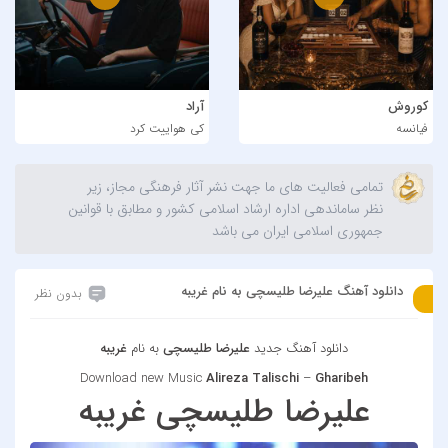
کوروش
آراد
فیانسه
کی هواییت کرد
تمامی فعالیت های ما جهت نشر آثار فرهنگی مجاز، زیر
نظر ساماندهی اداره ارشاد اسلامی کشور و مطابق با قوانین
جمهوری اسلامی ایران می باشد
دانلود آهنگ علیرضا طلیسچی به نام غریبه
بدون نظر
دانلود آهنگ جدید
علیرضا طلیسچی
به نام
غریبه
Download new Music
Alireza Talischi
–
Gharibeh
علیرضا طلیسچی غریبه