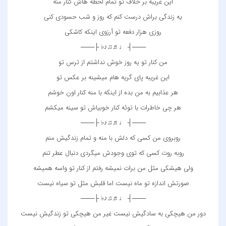
این غریبه بر خلاف تو تمام لحظه هاش کنار منه
یه زندگی براش درست کنم که روز و شب حسودی کنی
روزی هزار دفعه تو آرزوی اینکه کاشکی
───┤ ♩♬♫♪♭ ├───
من کنار تو یه روز خوش نداشتم از ترس تو
این غریبه پای گریه هام میشینه بر عکس تو
هر عذابیم به من بده از اینکه با منه کنار اون خوشم
هر چی خاطرات با توئه کنار خوبیاش تو سینه میکشم
───┤ ♩♬♫♪♭ ├───
روبروی من کسی که دلش با منه و تمام زندگیش منم
روبه روت کسی که توی وجودش میگردی دنبال عطر تنم
ولی هیشکی مثل من برات نمیشه رفتم از کنار تو واسه همیشه
صورتش اندازه تو ماه نیست اما قلبش مثل تو سیاه نیست
───┤ ♩♬♫♪♭ ├───
دور من هیچکی به سادگیش نیست غیر من هیچکی تو زندگیش نیست