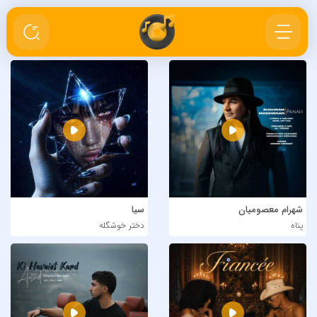
شهرام معصومیان
سیا
پناه
دختر خوشگله