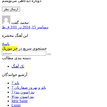
دوباره دیدگاهی می‌نویسم.
گفت:
محمد
دسامبر 15, 2024 در 3:01 ق.ظ
این آهنگ محشره
پاسخ
جستجوی سریع در
جز موزیک
دسته بندی مطالب
تک آهنگ
آرشیو خوانندگان
7 باند
7 باند و بهروز صفاریان
7 بند (سون بند)
۷بند (سون بند)
Idriz Sanie
Loran