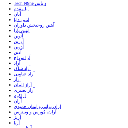
Tech N9ne و یاس
آبا مقدم
آبان
آبتین دابا
آبتین روحبخش داوران
آبتین یارا
آتوین
آدرین
آدوین
آدین
آر اس اچ
آراد
آراد شاک
آراد عباسی
آراز
آراز المان
آراز نصیری
آراکوم
آران
آران براتی و ایمان حمیدی
آران، مُوِرس و وینتِرس
آرپژ
آرتا