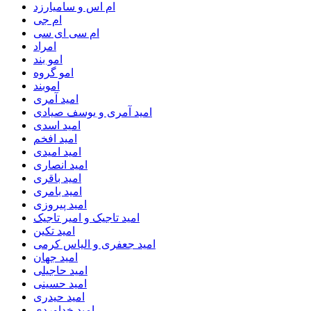
ام اس و سامیارزد
ام جی
ام سی ای سی
امراد
امو بند
امو گروه
اموبند
امید آمری
امید آمری و یوسف صیادی
امید اسدی
امید افخم
امید امیدی
امید انصاری
امید باقری
امید بامری
امید پیروزی
امید تاجیک و امیر تاجیک
امید تکین
امید جعفری و الیاس کرمی
امید جهان
امید حاجیلی
امید حسینی
امید حیدری
امید خداوردی