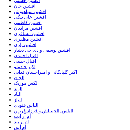
افشین حسنی
افشین خان
افشین سیاهپوش
افشین علی بیگی
افشین کاظمی
افشین مرادیان
افشین مسافری
افشین مظفری
افشین یاری
افشین یوسفی و دی جی دینیار
اقبال احمدی
اقبال حبیبی
اکبر خادملو
اکبر گلپایگانی و امیراحسان فدایی
الجان
الکس موزیک
الوند
الیاد
الیاز
الیاس فنودی
الیاس یالچینتاش و فرزاد فرزین
ام آر ایت
ام‌ ار بند
ام اس