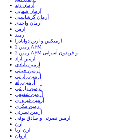
آرمان زند
آرمان شهابی
آرمان گرشاسبی
آرمان واحدی
آرمن
آرمند
آرمیکس و ارین دوانادرا
آرمین 2AFM
آرمین 2AFM و فریدون آسرایی
آرمین آراد
آرمین بابادی
آرمین حیاتی
آرمین رازانی
آرمین رام
آرمین زارعی
آرمین شفیعی
آرمین فیروزی
آرمین مکری
آرمین نصرتی
آرمین نصرتی و صادق بوقی
آرن
آرن آریا
آروان