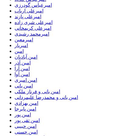
امیرعباس گودرزی
امیرعلی ارباب
امیرعلی پازند
امیرعلی شری زاده
امیرعلی کریمخانی
امیرمحمد رشیدی
امیرمعین
امیریار
امین
امین آبادیان
امین آذر
امین آرا
امین آوا
امین امیری
امین بانی
امین بانی و فرناز ملکی
امین بانی و محمدرضا علیمردانی
امین بهزادی
امین پابرجا
امین پور
امین تقی پور
امین حبیبی
امین حسنی