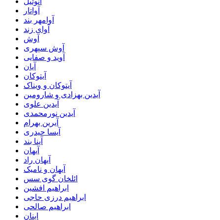
آنوئیل
آواتار
آوامهر بند
آوای زند
آوش
آوش سپهری
آوید و صفایی
آیان
آیتوکان
آیتوکان و ویناک
آیدین بهزادی و شارومین
آیدین علوی
آیدین نورمحمدی
آیرین بهرام
آیسا حیدری
آینا بند
آیهان
آیهان راد
آیهان و نامیک
ائلخان گوی سس
ابراهیم افشین
ابراهیم درزی حاجی
ابراهیم صالحی
ابنان