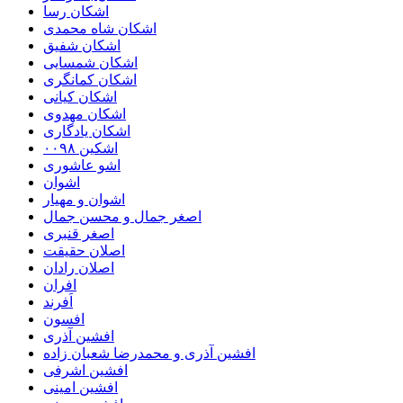
اشکان رسا
اشکان شاه محمدی
اشکان شفیق
اشکان شمسایی
اشکان‌ کمانگری
اشکان کیانی
اشکان مهدوی
اشکان یادگاری
اشکین ۰۰۹۸
اشو عاشوری
اشوان
اشوان و مهیار
اصغر جمال و محسن جمال
اصغر قنبری
اصلان حقیقت
اصلان رادان
افران
اَفرند
افسون
افشین آذری
افشین آذری و محمدرضا شعبان زاده
افشین اشرفی
افشین امینی