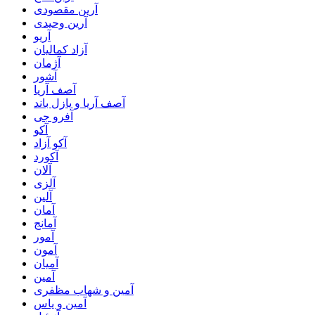
آرین مقصودی
آرین وحیدی
آریو
آزاد کمالیان
آژمان
آشور
آصف آریا
آصف آریا و پازل باند
آفرو جی
آکو
آکو آزاد
آکورد
آلان
آلزی
آلین
آمان
آمانج
آمور
آمون
آمیان
آمین
آمین و شهاب مظفری
آمین و یاس