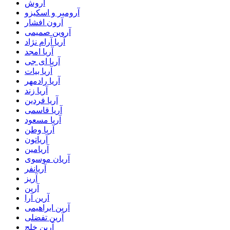
آروش
آرومیر و اسکیزو
آرون افشار
آروین صمیمی
آریا آرام نژاد
آریا امجد
آریا ای جی
آریا بیات
آریا رادمهر
آریا زند
آریا فردین
آریا قاسمی
آریا مسعود
آریا وطن
آریاتون
آریامین
آریان موسوی
آریانفر
آریز
آرین
آرین آرا
آرین ابراهیمی
آرین تفضلی
آرین خلج