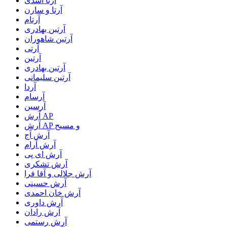
آرتا اسدی
آرتا و سارن
آرتام
آرتبن بهادری
آرتين شاهوران
آرتی
آرتین
آرتین بهادری
آرتین سلیمانی
آردا
آرسام
آرسین
آرش AP
آرش AP و مسیح
آرش آج
آرش آرام
آرش ای پی
آرش تشکری
آرش جلالی و آقا فرا
آرش حسینی
آرش خان احمدی
آرش داوری
آرش رادان
آرش رستمى