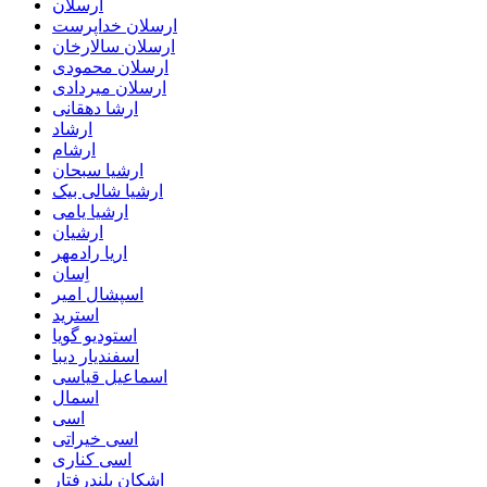
ارسلان
ارسلان خداپرست
ارسلان سالارخان
ارسلان محمودی
ارسلان میردادی
ارشا دهقانی
ارشاد
ارشام
ارشیا سبحان
ارشیا شالی بیک
ارشیا یامی
ارشیان
اریا رادمهر
اِسان
اسپشال امیر
استرید
استودیو گویا
اسفندیار دیبا
اسماعیل قیاسی
اسمال
اسی
اسی خیراتی
اسی کناری
اشکان بلندرفتار