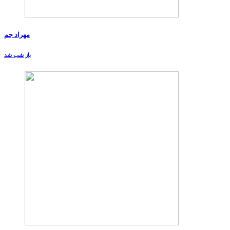
مهراد جم
باز شب شد