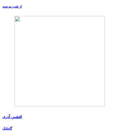
از شب بپرسید
افشین آذری
گلینلیک