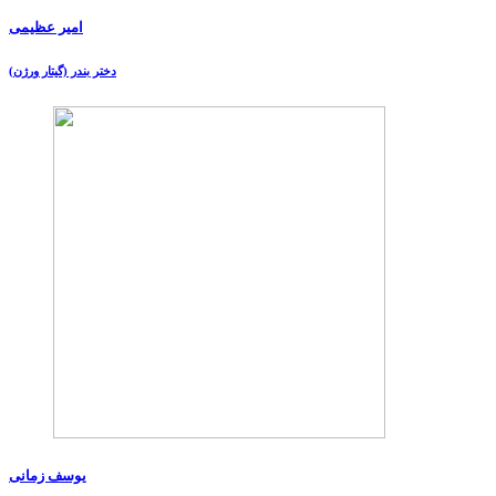
امیر عظیمی
دختر بندر (گیتار ورژن)
یوسف زمانی