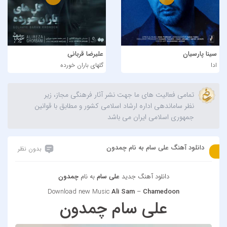
سینا پارسیان
علیرضا قربانی
ادا
گلهای باران خورده
تمامی فعالیت های ما جهت نشر آثار فرهنگی مجاز، زیر
نظر ساماندهی اداره ارشاد اسلامی کشور و مطابق با قوانین
جمهوری اسلامی ایران می باشد
دانلود آهنگ علی سام به نام چمدون
بدون نظر
دانلود آهنگ جدید
علی سام
به نام
چمدون
Download new Music
Ali Sam
–
Chamedoon
علی سام چمدون