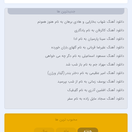
آتوین
جدیدترین ها
آدرین
دانلود آهنگ شهاب بخارایی و هادی برهان به نام هنوز همونم
آدوین
دانلود آهنگ کاکرفان به نام یادگاری
آدین
دانلود آهنگ سینا پارسیان به نام ادا
آر اس اچ
دانلود آهنگ علیرضا قربانی به نام گلهای باران خورده
آراد
دانلود آهنگ مسعود اسماعیلی به نام دگر چه می خواهی
آراد شاک
دانلود آهنگ مهراد جم به نام باز شب شد
آراد عباسی
دانلود آهنگ امیر عظیمی به نام دختر بندر (گیتار ورژن)
آراز
دانلود آهنگ یوسف زمانی به نام از شب بپرسید
آراز المان
دانلود آهنگ افشین آذری به نام گلینلیک
آراز نصیری
دانلود آهنگ سجاد مایل زاده به نام سفر
آراکوم
آران
آران براتی و ایمان حمیدی
محبوب ترین ها
آران، مُوِرس و وینتِرس
هفته
ماه
سال