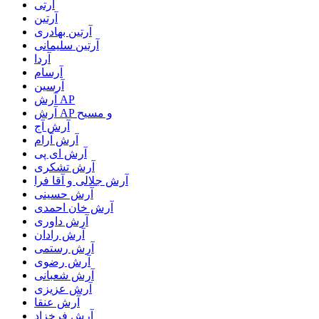
آرتی
آرتین
آرتین بهادری
آرتین سلیمانی
آردا
آرسام
آرسین
آرش AP
آرش AP و مسیح
آرش آج
آرش آرام
آرش ای پی
آرش تشکری
آرش جلالی و آقا فرا
آرش حسینی
آرش خان احمدی
آرش داوری
آرش رادان
آرش رستمى
آرش رضوی
آرش شعبانی
آرش عزیزی
آرش عنقا
آرش فرخزاد