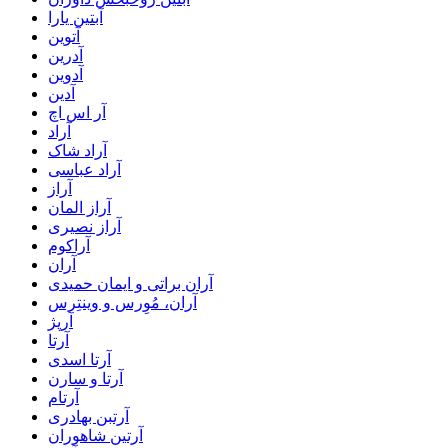
آبتین یارا
آتوین
آدرین
آدوین
آدین
آر اس اچ
آراد
آراد شاک
آراد عباسی
آراز
آراز المان
آراز نصیری
آراکوم
آران
آران براتی و ایمان حمیدی
آران، مُوِرس و وینتِرس
آرپژ
آرتا
آرتا اسدی
آرتا و سارن
آرتام
آرتبن بهادری
آرتين شاهوران