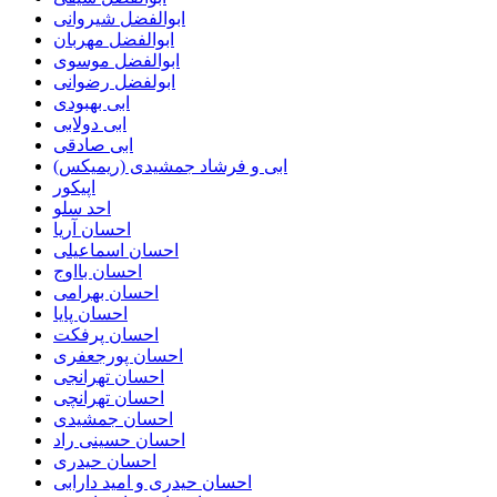
ابوالفضل شیروانی
ابوالفضل مهربان
ابوالفضل موسوی
ابولفضل رضوانی
ابی بهبودی
ابی دولابی
ابی صادقی
ابی و فرشاد جمشیدی (ریمیکس)
اپیکور
احد سلو
احسان آریا
احسان اسماعیلی
احسان بااوج
احسان بهرامی
احسان پایا
احسان پرفکت
احسان پورجعفری
احسان تهرانجی
احسان تهرانچی
احسان جمشیدی
احسان حسینی راد
احسان حیدری
احسان حیدری و امید دارابی