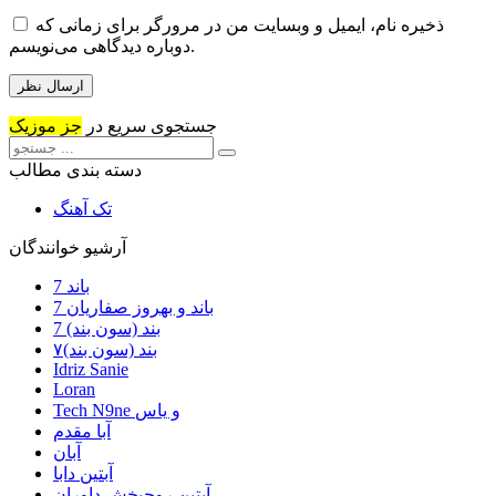
ذخیره نام، ایمیل و وبسایت من در مرورگر برای زمانی که
دوباره دیدگاهی می‌نویسم.
جستجوی سریع در
جز موزیک
دسته بندی مطالب
تک آهنگ
آرشیو خوانندگان
7 باند
7 باند و بهروز صفاریان
7 بند (سون بند)
۷بند (سون بند)
Idriz Sanie
Loran
Tech N9ne و یاس
آبا مقدم
آبان
آبتین دابا
آبتین روحبخش داوران