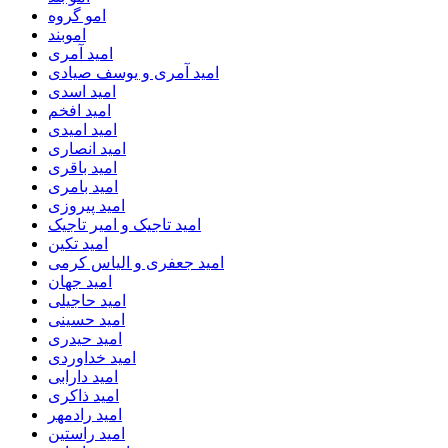
امو گروه
اموبند
امید آمری
امید آمری و یوسف صیادی
امید اسدی
امید افخم
امید امیدی
امید انصاری
امید باقری
امید بامری
امید پیروزی
امید تاجیک و امیر تاجیک
امید تکین
امید جعفری و الیاس کرمی
امید جهان
امید حاجیلی
امید حسینی
امید حیدری
امید خداوردی
امید دارابی
امید ذاکری
امید رادمهر
امید راستین