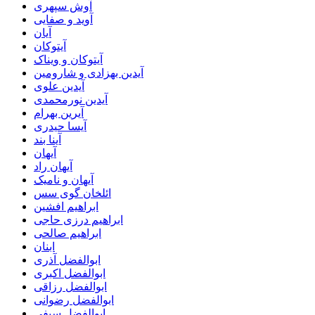
آوش سپهری
آوید و صفایی
آیان
آیتوکان
آیتوکان و ویناک
آیدین بهزادی و شارومین
آیدین علوی
آیدین نورمحمدی
آیرین بهرام
آیسا حیدری
آینا بند
آیهان
آیهان راد
آیهان و نامیک
ائلخان گوی سس
ابراهیم افشین
ابراهیم درزی حاجی
ابراهیم صالحی
ابنان
ابوالفضل آذری
ابوالفضل اکبری
ابوالفضل رزاقی
ابوالفضل رضوانی
ابوالفضل سیفی