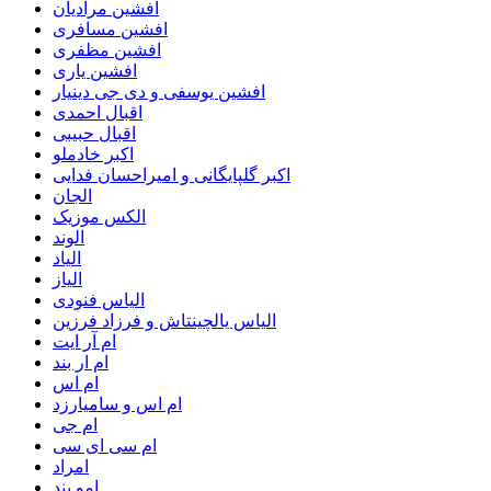
افشین مرادیان
افشین مسافری
افشین مظفری
افشین یاری
افشین یوسفی و دی جی دینیار
اقبال احمدی
اقبال حبیبی
اکبر خادملو
اکبر گلپایگانی و امیراحسان فدایی
الجان
الکس موزیک
الوند
الیاد
الیاز
الیاس فنودی
الیاس یالچینتاش و فرزاد فرزین
ام آر ایت
ام‌ ار بند
ام اس
ام اس و سامیارزد
ام جی
ام سی ای سی
امراد
امو بند