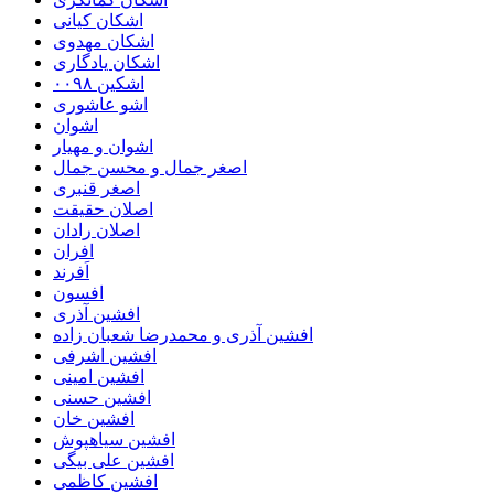
اشکان کیانی
اشکان مهدوی
اشکان یادگاری
اشکین ۰۰۹۸
اشو عاشوری
اشوان
اشوان و مهیار
اصغر جمال و محسن جمال
اصغر قنبری
اصلان حقیقت
اصلان رادان
افران
اَفرند
افسون
افشین آذری
افشین آذری و محمدرضا شعبان زاده
افشین اشرفی
افشین امینی
افشین حسنی
افشین خان
افشین سیاهپوش
افشین علی بیگی
افشین کاظمی