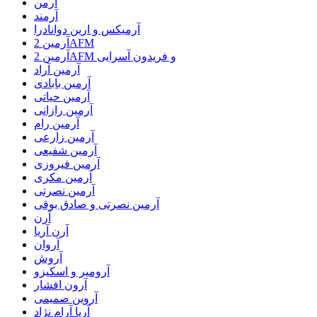
آرمن
آرمند
آرمیکس و ارین دوانادرا
آرمین 2AFM
آرمین 2AFM و فریدون آسرایی
آرمین آراد
آرمین بابادی
آرمین حیاتی
آرمین رازانی
آرمین رام
آرمین زارعی
آرمین شفیعی
آرمین فیروزی
آرمین مکری
آرمین نصرتی
آرمین نصرتی و صادق بوقی
آرن
آرن آریا
آروان
آروش
آرومیر و اسکیزو
آرون افشار
آروین صمیمی
آریا آرام نژاد