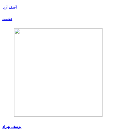
آصف آریا
عکست
یوسف بهراد