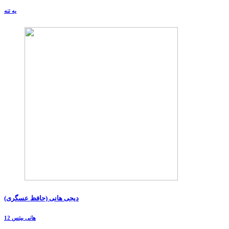
یه تنه
دیجی هانی (حافظ عسگری)
هانی بیتس 12