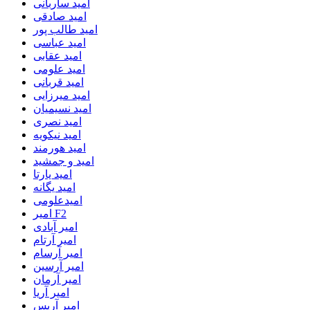
امید ساربانی
امید صادقی
امید طالب پور
امید عباسی
امید عقابی
امید علومی
امید قربانی
امید میرزایی
امید نسیمیان
امید نصری
امید نیکویه
امید هورمند
امید و جمشید
امید یارتا
امید یگانه
امیدعلومی
امیر F2
امیر آبادی
امیر آرتام
امیر آرسام
امیر آرسین
امیر آرمان
امیر آریا
امیر آریس