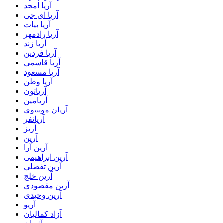
آریا امجد
آریا ای جی
آریا بیات
آریا رادمهر
آریا زند
آریا فردین
آریا قاسمی
آریا مسعود
آریا وطن
آریاتون
آریامین
آریان موسوی
آریانفر
آریز
آرین
آرین آرا
آرین ابراهیمی
آرین تفضلی
آرین خلج
آرین مقصودی
آرین وحیدی
آریو
آزاد کمالیان