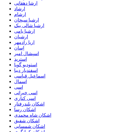
ارشا دهقانی
ارشاد
ارشام
ارشیا سبحان
ارشیا شالی بیک
ارشیا یامی
ارشیان
اریا رادمهر
اِسان
اسپشال امیر
استرید
استودیو گویا
اسفندیار دیبا
اسماعیل قیاسی
اسمال
اسی
اسی خیراتی
اسی کناری
اشکان بلندرفتار
اشکان رسا
اشکان شاه محمدی
اشکان شفیق
اشکان شمسایی
اشکان‌ کمانگری