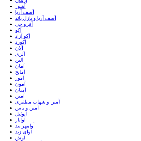
آژمان
آشور
آصف آریا
آصف آریا و پازل باند
آفرو جی
آکو
آکو آزاد
آکورد
آلان
آلزی
آلین
آمان
آمانج
آمور
آمون
آمیان
آمین
آمین و شهاب مظفری
آمین و یاس
آنوئیل
آواتار
آوامهر بند
آوای زند
آوش