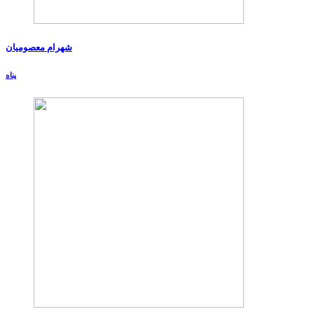
شهرام معصومیان
پناه