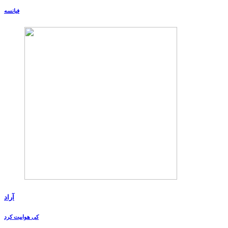
فیانسه
آراد
کی هواییت کرد