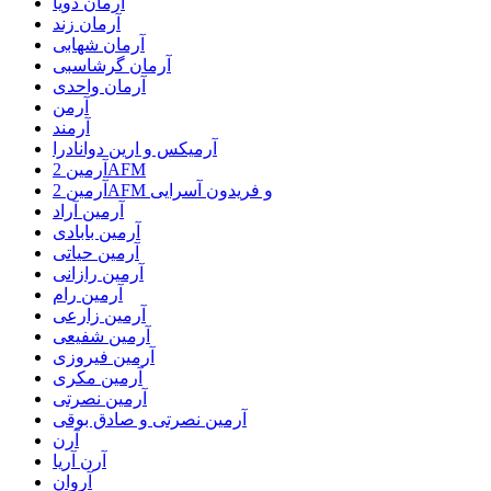
آرمان ذویا
آرمان زند
آرمان شهابی
آرمان گرشاسبی
آرمان واحدی
آرمن
آرمند
آرمیکس و ارین دوانادرا
آرمین 2AFM
آرمین 2AFM و فریدون آسرایی
آرمین آراد
آرمین بابادی
آرمین حیاتی
آرمین رازانی
آرمین رام
آرمین زارعی
آرمین شفیعی
آرمین فیروزی
آرمین مکری
آرمین نصرتی
آرمین نصرتی و صادق بوقی
آرن
آرن آریا
آروان