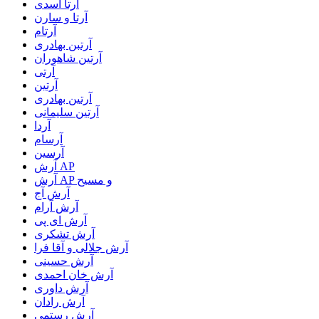
آرتا اسدی
آرتا و سارن
آرتام
آرتبن بهادری
آرتين شاهوران
آرتی
آرتین
آرتین بهادری
آرتین سلیمانی
آردا
آرسام
آرسین
آرش AP
آرش AP و مسیح
آرش آج
آرش آرام
آرش ای پی
آرش تشکری
آرش جلالی و آقا فرا
آرش حسینی
آرش خان احمدی
آرش داوری
آرش رادان
آرش رستمى