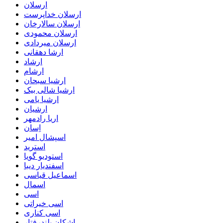
ارسلان
ارسلان خداپرست
ارسلان سالارخان
ارسلان محمودی
ارسلان میردادی
ارشا دهقانی
ارشاد
ارشام
ارشیا سبحان
ارشیا شالی بیک
ارشیا یامی
ارشیان
اریا رادمهر
اِسان
اسپشال امیر
استرید
استودیو گویا
اسفندیار دیبا
اسماعیل قیاسی
اسمال
اسی
اسی خیراتی
اسی کناری
اشکان بلندرفتار