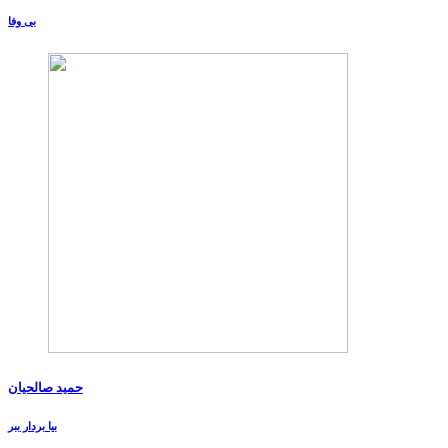
بی وفا
حمید صالحیان
بیا بردار ببر