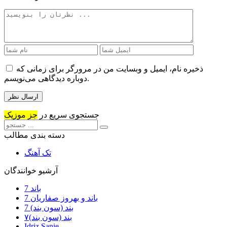
ذخیره نام، ایمیل و وبسایت من در مرورگر برای زمانی که
دوباره دیدگاهی می‌نویسم.
جستجوی سریع در
جز موزیک
دسته بندی مطالب
تک آهنگ
آرشیو خوانندگان
7 باند
7 باند و بهروز صفاریان
7 بند (سون بند)
۷بند (سون بند)
Idriz Sanie