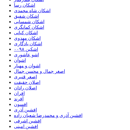
اشکان رسا
اشکان شاه محمدی
اشکان شفیق
اشکان شمسایی
اشکان‌ کمانگری
اشکان کیانی
اشکان مهدوی
اشکان یادگاری
اشکین ۰۰۹۸
اشو عاشوری
اشوان
اشوان و مهیار
اصغر جمال و محسن جمال
اصغر قنبری
اصلان حقیقت
اصلان رادان
افران
اَفرند
افسون
افشین آذری
افشین آذری و محمدرضا شعبان زاده
افشین اشرفی
افشین امینی