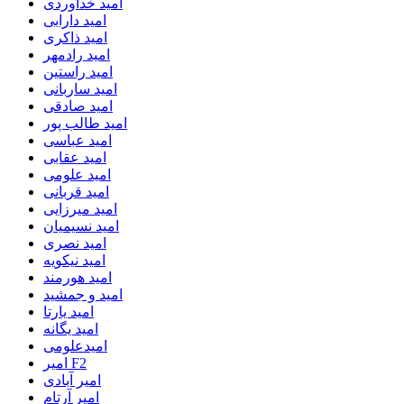
امید خداوردی
امید دارابی
امید ذاکری
امید رادمهر
امید راستین
امید ساربانی
امید صادقی
امید طالب پور
امید عباسی
امید عقابی
امید علومی
امید قربانی
امید میرزایی
امید نسیمیان
امید نصری
امید نیکویه
امید هورمند
امید و جمشید
امید یارتا
امید یگانه
امیدعلومی
امیر F2
امیر آبادی
امیر آرتام