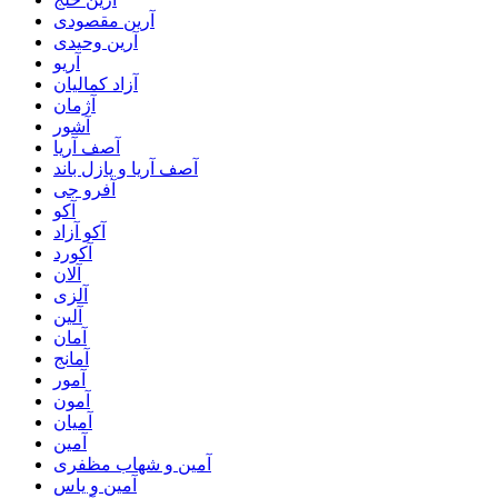
آرین مقصودی
آرین وحیدی
آریو
آزاد کمالیان
آژمان
آشور
آصف آریا
آصف آریا و پازل باند
آفرو جی
آکو
آکو آزاد
آکورد
آلان
آلزی
آلین
آمان
آمانج
آمور
آمون
آمیان
آمین
آمین و شهاب مظفری
آمین و یاس