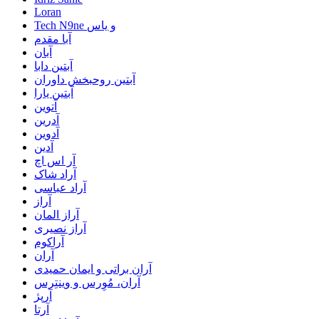
Loran
Tech N9ne و یاس
آبا مقدم
آبان
آبتین دابا
آبتین روحبخش داوران
آبتین یارا
آتوین
آدرین
آدوین
آدین
آر اس اچ
آراد شاک
آراد عباسی
آراز
آراز المان
آراز نصیری
آراکوم
آران
آران براتی و ایمان حمیدی
آران، مُوِرس و وینتِرس
آرپژ
آرتا