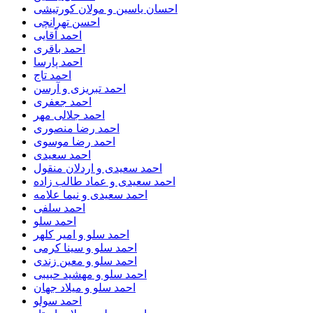
احسان یاسین و مولان کورتیشی
احسن تهرانچی
احمد آقایی
احمد باقری
احمد پارسا
احمد تاج
احمد تبریزی و آرسن
احمد جعفری
احمد جلالی مهر
احمد رضا منصوری
احمد رضا موسوی
احمد سعیدی
احمد سعیدی و اردلان منقول
احمد سعیدی و عماد طالب زاده
احمد سعیدی و نیما علامه
احمد سلفی
احمد سلو
احمد سلو و امیر کلهر
احمد سلو و سینا کرمی
احمد سلو و معین زندی
احمد سلو و مهشید حبیبی
احمد سلو و میلاد جهان
احمد سولو