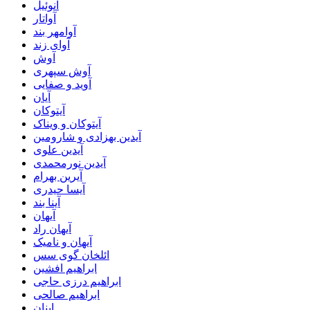
آنوئیل
آواتار
آوامهر بند
آوای زند
آوش
آوش سپهری
آوید و صفایی
آیان
آیتوکان
آیتوکان و ویناک
آیدین بهزادی و شارومین
آیدین علوی
آیدین نورمحمدی
آیرین بهرام
آیسا حیدری
آینا بند
آیهان
آیهان راد
آیهان و نامیک
ائلخان گوی سس
ابراهیم افشین
ابراهیم درزی حاجی
ابراهیم صالحی
ابنان