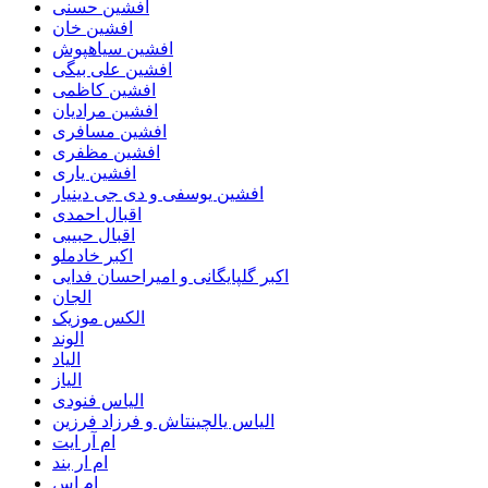
افشین حسنی
افشین خان
افشین سیاهپوش
افشین علی بیگی
افشین کاظمی
افشین مرادیان
افشین مسافری
افشین مظفری
افشین یاری
افشین یوسفی و دی جی دینیار
اقبال احمدی
اقبال حبیبی
اکبر خادملو
اکبر گلپایگانی و امیراحسان فدایی
الجان
الکس موزیک
الوند
الیاد
الیاز
الیاس فنودی
الیاس یالچینتاش و فرزاد فرزین
ام آر ایت
ام‌ ار بند
ام اس