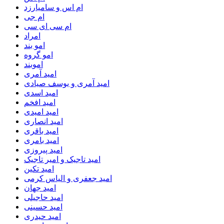
ام اس و سامیارزد
ام جی
ام سی ای سی
امراد
امو بند
امو گروه
اموبند
امید آمری
امید آمری و یوسف صیادی
امید اسدی
امید افخم
امید امیدی
امید انصاری
امید باقری
امید بامری
امید پیروزی
امید تاجیک و امیر تاجیک
امید تکین
امید جعفری و الیاس کرمی
امید جهان
امید حاجیلی
امید حسینی
امید حیدری