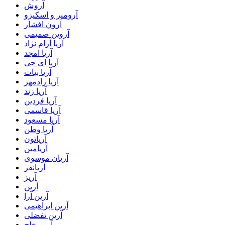
آروش
آرومیر و اسکیزو
آرون افشار
آروین صمیمی
آریا آرام نژاد
آریا امجد
آریا ای جی
آریا بیات
آریا رادمهر
آریا زند
آریا فردین
آریا قاسمی
آریا مسعود
آریا وطن
آریاتون
آریامین
آریان موسوی
آریانفر
آریز
آرین
آرین آرا
آرین ابراهیمی
آرین تفضلی
آرین خلج