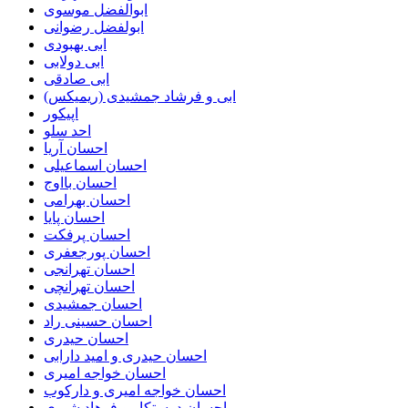
ابوالفضل موسوی
ابولفضل رضوانی
ابی بهبودی
ابی دولابی
ابی صادقی
ابی و فرشاد جمشیدی (ریمیکس)
اپیکور
احد سلو
احسان آریا
احسان اسماعیلی
احسان بااوج
احسان بهرامی
احسان پایا
احسان پرفکت
احسان پورجعفری
احسان تهرانجی
احسان تهرانچی
احسان جمشیدی
احسان حسینی راد
احسان حیدری
احسان حیدری و امید دارابی
احسان خواجه امیری
احسان خواجه امیری و دارکوب
احسان درستكار و فرهاد شيرى