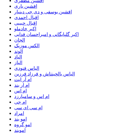
افشین مظفری
افشین یاری
افشین یوسفی و دی جی دینیار
اقبال احمدی
اقبال حبیبی
اکبر خادملو
اکبر گلپایگانی و امیراحسان فدایی
الجان
الکس موزیک
الوند
الیاد
الیاز
الیاس فنودی
الیاس یالچینتاش و فرزاد فرزین
ام آر ایت
ام‌ ار بند
ام اس
ام اس و سامیارزد
ام جی
ام سی ای سی
امراد
امو بند
امو گروه
اموبند