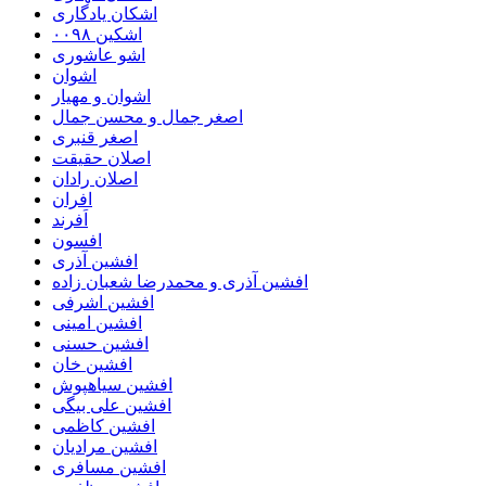
اشکان یادگاری
اشکین ۰۰۹۸
اشو عاشوری
اشوان
اشوان و مهیار
اصغر جمال و محسن جمال
اصغر قنبری
اصلان حقیقت
اصلان رادان
افران
اَفرند
افسون
افشین آذری
افشین آذری و محمدرضا شعبان زاده
افشین اشرفی
افشین امینی
افشین حسنی
افشین خان
افشین سیاهپوش
افشین علی بیگی
افشین کاظمی
افشین مرادیان
افشین مسافری