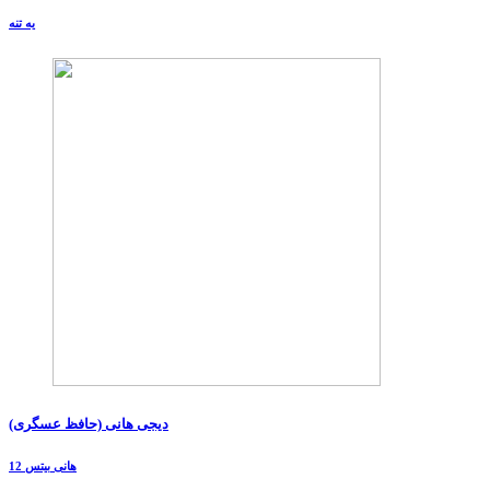
یه تنه
دیجی هانی (حافظ عسگری)
هانی بیتس 12