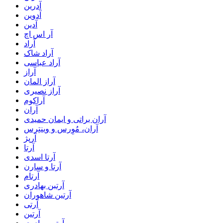
آدرین
آدوین
آدین
آر اس اچ
آراد
آراد شاک
آراد عباسی
آراز
آراز المان
آراز نصیری
آراکوم
آران
آران براتی و ایمان حمیدی
آران، مُوِرس و وینتِرس
آرپژ
آرتا
آرتا اسدی
آرتا و سارن
آرتام
آرتبن بهادری
آرتين شاهوران
آرتی
آرتین