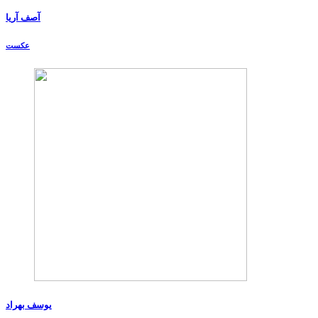
آصف آریا
عکست
یوسف بهراد