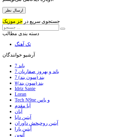
جستجوی سریع در
جز موزیک
دسته بندی مطالب
تک آهنگ
آرشیو خوانندگان
7 باند
7 باند و بهروز صفاریان
7 بند (سون بند)
۷بند (سون بند)
Idriz Sanie
Loran
Tech N9ne و یاس
آبا مقدم
آبان
آبتین دابا
آبتین روحبخش داوران
آبتین یارا
آتوین