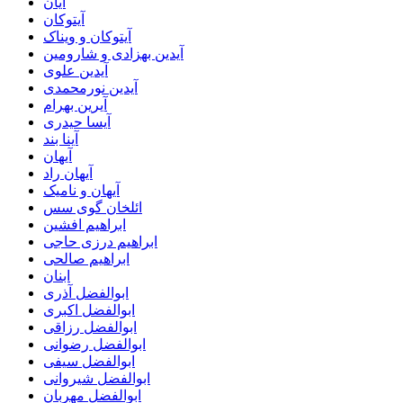
آیان
آیتوکان
آیتوکان و ویناک
آیدین بهزادی و شارومین
آیدین علوی
آیدین نورمحمدی
آیرین بهرام
آیسا حیدری
آینا بند
آیهان
آیهان راد
آیهان و نامیک
ائلخان گوی سس
ابراهیم افشین
ابراهیم درزی حاجی
ابراهیم صالحی
ابنان
ابوالفضل آذری
ابوالفضل اکبری
ابوالفضل رزاقی
ابوالفضل رضوانی
ابوالفضل سیفی
ابوالفضل شیروانی
ابوالفضل مهربان