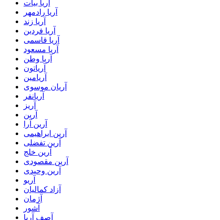
آریا بیات
آریا رادمهر
آریا زند
آریا فردین
آریا قاسمی
آریا مسعود
آریا وطن
آریاتون
آریامین
آریان موسوی
آریانفر
آریز
آرین
آرین آرا
آرین ابراهیمی
آرین تفضلی
آرین خلج
آرین مقصودی
آرین وحیدی
آریو
آزاد کمالیان
آژمان
آشور
آصف آریا