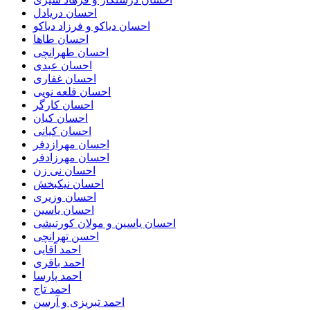
احسان دریادل
احسان دیاکو و فرزاد دیاکو
احسان طاها
احسان طهرانچی
احسان عبدی
احسان غفاری
احسان قلعه نویی
احسان کارگر
احسان کیان
احسان کیانی
احسان مهرازدفر
احسان مهرزادفر
احسان نی زن
احسان نیکبخش
احسان وزیری
احسان یاسین
احسان یاسین و مولان کورتیشی
احسن تهرانچی
احمد آقایی
احمد باقری
احمد پارسا
احمد تاج
احمد تبریزی و آرسن