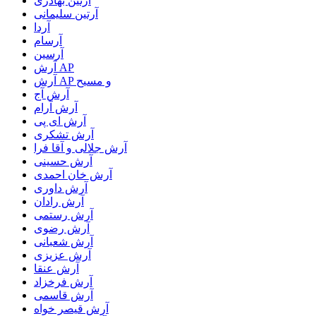
آرتین بهادری
آرتین سلیمانی
آردا
آرسام
آرسین
آرش AP
آرش AP و مسیح
آرش آج
آرش آرام
آرش ای پی
آرش تشکری
آرش جلالی و آقا فرا
آرش حسینی
آرش خان احمدی
آرش داوری
آرش رادان
آرش رستمى
آرش رضوی
آرش شعبانی
آرش عزیزی
آرش عنقا
آرش فرخزاد
آرش قاسمی
آرش قیصر خواه