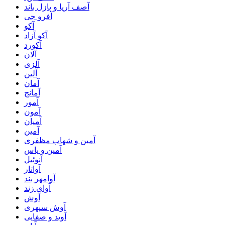
آصف آریا و پازل باند
آفرو جی
آکو
آکو آزاد
آکورد
آلان
آلزی
آلین
آمان
آمانج
آمور
آمون
آمیان
آمین
آمین و شهاب مظفری
آمین و یاس
آنوئیل
آواتار
آوامهر بند
آوای زند
آوش
آوش سپهری
آوید و صفایی