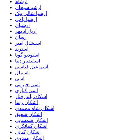
ارشام
ارشیا سبحان
ارشیا شالی بیک
ارشیا یامی
ارشیان
اریا رادمهر
اِسان
اسپشال امیر
استرید
استودیو گویا
اسفندیار دیبا
اسماعیل قیاسی
اسمال
اسی
اسی خیراتی
اسی کناری
اشکان بلندرفتار
اشکان رسا
اشکان شاه محمدی
اشکان شفیق
اشکان شمسایی
اشکان‌ کمانگری
اشکان کیانی
اشکان مهدوی