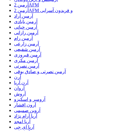
آرمین 2AFM
آرمین 2AFM و فریدون آسرایی
آرمین آراد
آرمین بابادی
آرمین حیاتی
آرمین رازانی
آرمین رام
آرمین زارعی
آرمین شفیعی
آرمین فیروزی
آرمین مکری
آرمین نصرتی
آرمین نصرتی و صادق بوقی
آرن
آرن آریا
آروان
آروش
آرومیر و اسکیزو
آرون افشار
آروین صمیمی
آریا آرام نژاد
آریا امجد
آریا ای جی