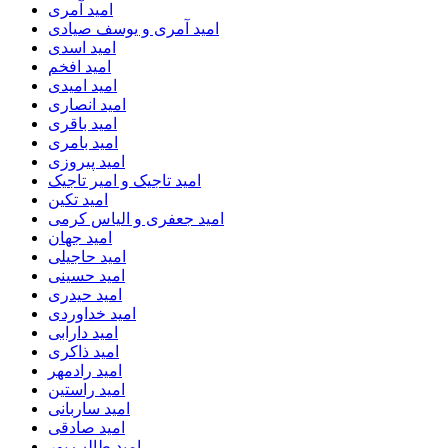
امید آمری
امید آمری و یوسف صیادی
امید اسدی
امید افخم
امید امیدی
امید انصاری
امید باقری
امید بامری
امید پیروزی
امید تاجیک و امیر تاجیک
امید تکین
امید جعفری و الیاس کرمی
امید جهان
امید حاجیلی
امید حسینی
امید حیدری
امید خداوردی
امید دارابی
امید ذاکری
امید رادمهر
امید راستین
امید ساربانی
امید صادقی
امید طالب پور