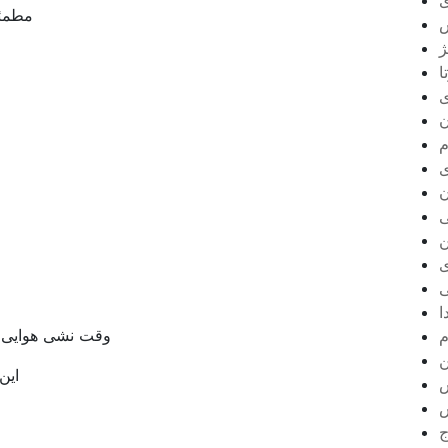
ی
مطمئ
س
ژ
ا
ی
ن
م
ی
ن
ی
ن
ی
ی
ا
وقت نشی هوایی ب
م
ن
این
ج