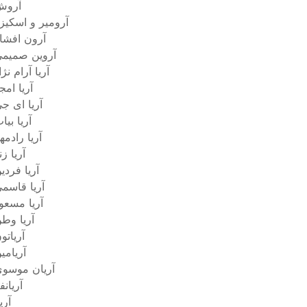
آروش
آرومیر و اسکیز
آرون افشا
آروین صمیم
آریا آرام نژا
آریا امج
آریا ای ج
آریا بیا
آریا رادمه
آریا زن
آریا فردی
آریا قاسم
آریا مسعو
آریا وط
آریاتو
آریامی
آریان موسو
آریانف
آری