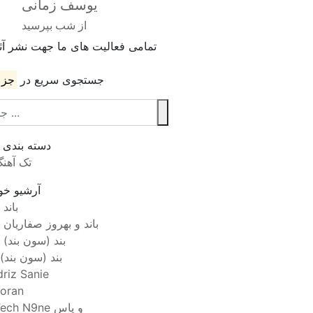
یوسف زمانی
از شب بپرسید
تمامی فعالیت های ما جهت نشر آثا
جستجوی سریع در
جز 
دسته بندی
تک آهن
آرشیو خوا
7 باند
7 باند و بهروز صفاریان
7 بند (سون بند)
۷بند (سون بند)
driz Sanie
oran
Tech N9ne و یاس