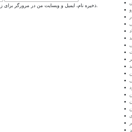
ذخیره نام، ایمیل و وبسایت من در مرورگر برای زمانی که دوباره دیدگاهی می‌نویسم.
و
ر
ی
د
د
ی
ت
ر
د
ن
ی
د
ن
ن
ن
ی
ر
ز