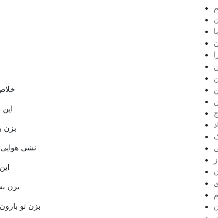
م
ن
ا
ن
ا
ن
ن
خلاص
ن
ن
این 
چ
د
بزن ب
ک
نشی هوایی ب
ی
ز
این
ن
ی
بزن به
م
بزن تو بارون
ن