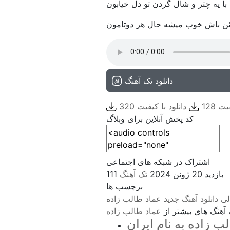
با یه چتر و شال گردن تو دل خیابون
ن باش خوب میشه حال هر دوتامون
دانلود تک آهنگ
ت 128
دانلود با کیفیت 320
کد پخش آنلاین برای وبلاگ
اشتراک در شبکه های اجتماعی
111 بازدید
20 ژوئن 2024
تک آهنگ
برچسب ها
لی
دانلود آهنگ جدید
عماد طالب زاده
آهنگ های بیشتر از
عماد طالب زاده
ب زاده به نام ایران