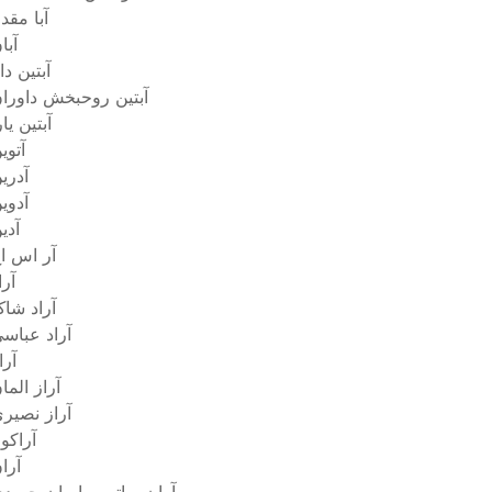
آبا مقد
آبا
آبتین داب
آبتین روحبخش داورا
آبتین یار
آتوی
آدری
آدوی
آدی
آر اس ا
آرا
آراد شا
آراد عباس
آرا
آراز الما
آراز نصیر
آراکو
آرا