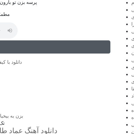
پرسه بزن تو بارون 
م
ی
مطمئ
ا
ی
ی
ن
دانلود با کیفی
ی
ا
د
ه
بزن به بیخیا
ه
تک 
ی
دانلود آهنگ عماد طال
ن