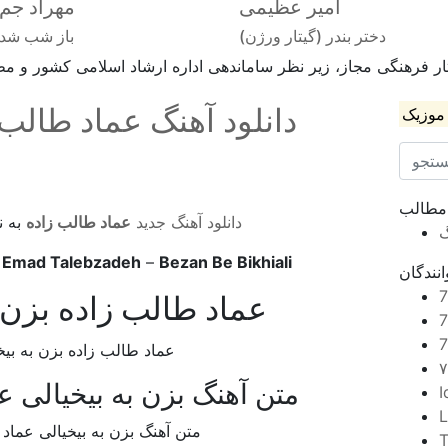
امیر عظیمی
مهراد جم
دختر بندر (گیتار ورژن)
باز شب شد
ر فرهنگی مجاز، زیر نظر ساماندهی اداره ارشاد اسلامی کشور و مطا
دانلود آهنگ عماد طالب ز
موزیک
 مطالب
دانلود آهنگ جدید
عماد طالب زاده
به ن
گ
c
Emad Talebzadeh
–
Bezan Be Bikhiali
نندگان
عماد طالب زاده بزن ب
متن آهنگ بزن به بیخیالی ع
I
L
متن آهنگ بزن به بیخیالی عماد