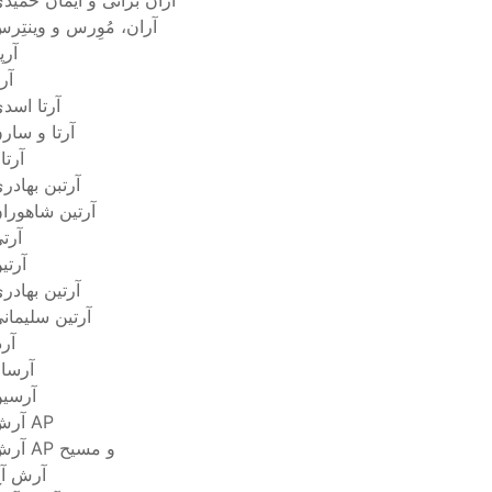
آران براتی و ایمان حمید
آران، مُوِرس و وینتِر
آرپ
آرت
آرتا اسد
آرتا و سار
آرتا
آرتبن بهادر
آرتين شاهورا
آرت
آرتی
آرتین بهادر
آرتین سلیمان
آرد
آرسا
آرسی
آرش AP
آرش AP و مسیح
آرش آ