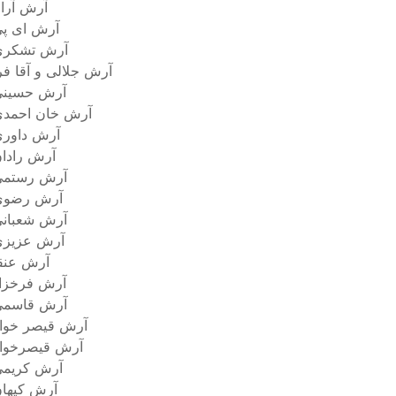
آرش آرا
آرش ای پ
آرش تشکری
آرش جلالی و آقا فر
آرش حسینی
آرش خان احمد
آرش داور
آرش رادا
آرش رستمى
آرش رضوی
آرش شعبان
آرش عزیزی
آرش عنق
آرش فرخزا
آرش قاسمی
آرش قیصر خوا
آرش قیصرخوا
آرش کریم
آرش کیها