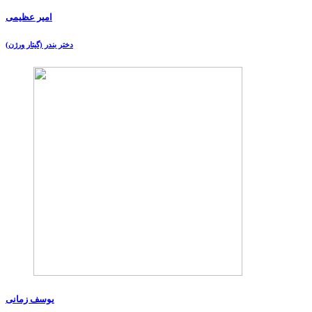
امیر عظیمی
دختر بندر (گیتار ورژن)
یوسف زمانی