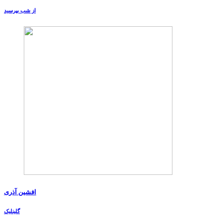
از شب بپرسید
افشین آذری
گلینلیک