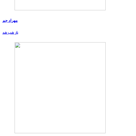
مهراد جم
باز شب شد