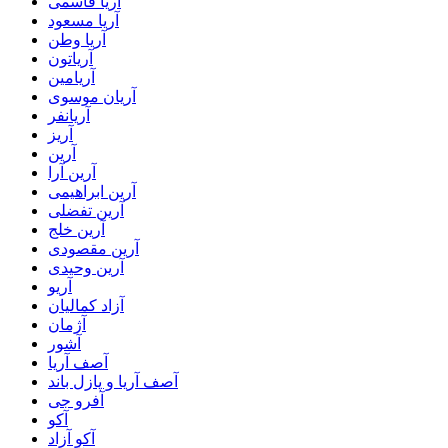
آریا قاسمی
آریا مسعود
آریا وطن
آریاتون
آریامین
آریان موسوی
آریانفر
آریز
آرین
آرین آرا
آرین ابراهیمی
آرین تفضلی
آرین خلج
آرین مقصودی
آرین وحیدی
آریو
آزاد کمالیان
آژمان
آشور
آصف آریا
آصف آریا و پازل باند
آفرو جی
آکو
آکو آزاد