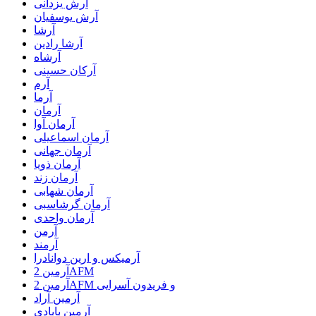
آرش یزدانی
آرش یوسفیان
آرشا
آرشا رادین
آرشاه
آرکان حسینی
آرم
آرما
آرمان
آرمان آوا
آرمان اسماعیلی
آرمان جهانی
آرمان ذویا
آرمان زند
آرمان شهابی
آرمان گرشاسبی
آرمان واحدی
آرمن
آرمند
آرمیکس و ارین دوانادرا
آرمین 2AFM
آرمین 2AFM و فریدون آسرایی
آرمین آراد
آرمین بابادی