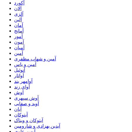
آکورد
آلان
آلزی
آلین
آمان
آمانج
آمور
آمون
آمیان
آمین
آمین و شهاب مظفری
آمین و یاس
آنوئیل
آواتار
آوامهر بند
آوای زند
آوش
آوش سپهری
آوید و صفایی
آیان
آیتوکان
آیتوکان و ویناک
آیدین بهزادی و شارومین
آیدین علوی