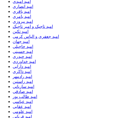
امید امیدی
امید انصاری
امید باقری
امید بامری
امید پیروزی
امید تاجیک و امیر تاجیک
امید تکین
امید جعفری و الیاس کرمی
امید جهان
امید حاجیلی
امید حسینی
امید حیدری
امید خداوردی
امید دارابی
امید ذاکری
امید رادمهر
امید راستین
امید ساربانی
امید صادقی
امید طالب پور
امید عباسی
امید عقابی
امید علومی
امید قربانی