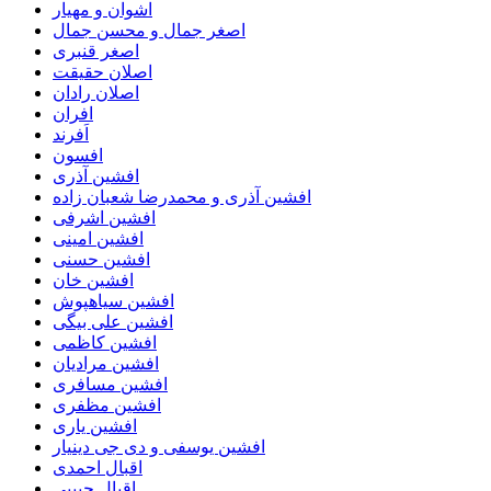
اشوان و مهیار
اصغر جمال و محسن جمال
اصغر قنبری
اصلان حقیقت
اصلان رادان
افران
اَفرند
افسون
افشین آذری
افشین آذری و محمدرضا شعبان زاده
افشین اشرفی
افشین امینی
افشین حسنی
افشین خان
افشین سیاهپوش
افشین علی بیگی
افشین کاظمی
افشین مرادیان
افشین مسافری
افشین مظفری
افشین یاری
افشین یوسفی و دی جی دینیار
اقبال احمدی
اقبال حبیبی