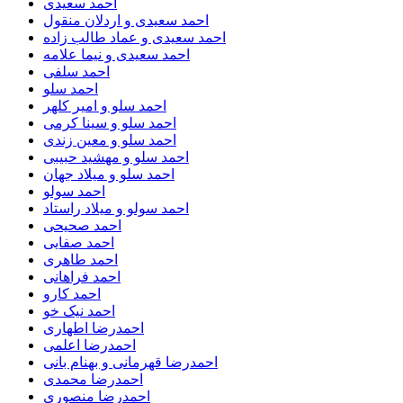
احمد سعیدی
احمد سعیدی و اردلان منقول
احمد سعیدی و عماد طالب زاده
احمد سعیدی و نیما علامه
احمد سلفی
احمد سلو
احمد سلو و امیر کلهر
احمد سلو و سینا کرمی
احمد سلو و معین زندی
احمد سلو و مهشید حبیبی
احمد سلو و میلاد جهان
احمد سولو
احمد سولو و میلاد راستاد
احمد صحیحی
احمد صفایی
احمد طاهری
احمد فراهانی
احمد کارو
احمد نیک خو
احمدرضا اطهاری
احمدرضا اعلمی
احمدرضا قهرمانی و بهنام بانی
احمدرضا محمدی
احمدرضا منصوری