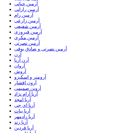
آرمین حیاتی
آرمین رازانی
آرمین رام
آرمین زارعی
آرمین شفیعی
آرمین فیروزی
آرمین مکری
آرمین نصرتی
آرمین نصرتی و صادق بوقی
آرن
آرن آریا
آروان
آروش
آرومیر و اسکیزو
آرون افشار
آروین صمیمی
آریا آرام نژاد
آریا امجد
آریا ای جی
آریا بیات
آریا رادمهر
آریا زند
آریا فردین