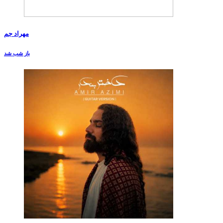
مهراد جم
باز شب شد