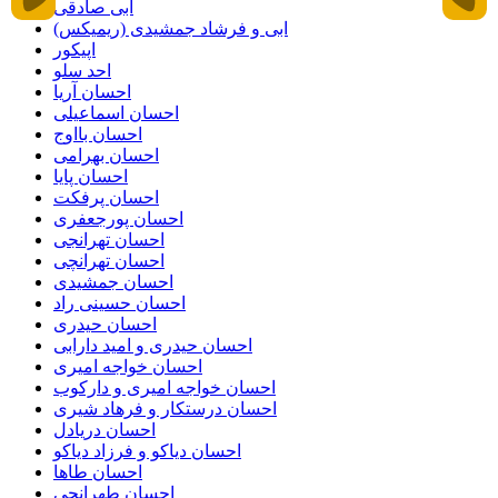
ابی صادقی
ابی و فرشاد جمشیدی (ریمیکس)
اپیکور
احد سلو
احسان آریا
احسان اسماعیلی
احسان بااوج
احسان بهرامی
احسان پایا
احسان پرفکت
احسان پورجعفری
احسان تهرانجی
احسان تهرانچی
احسان جمشیدی
احسان حسینی راد
احسان حیدری
احسان حیدری و امید دارابی
احسان خواجه امیری
احسان خواجه امیری و دارکوب
احسان درستكار و فرهاد شيرى
احسان دریادل
احسان دیاکو و فرزاد دیاکو
احسان طاها
احسان طهرانچی