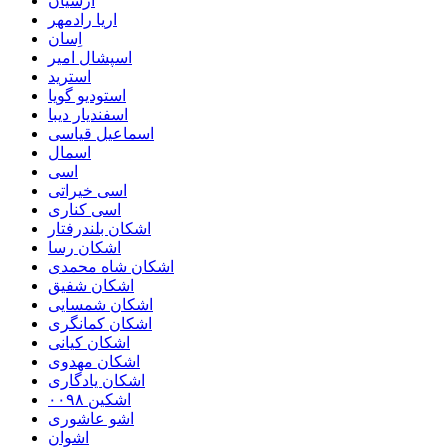
ارشیان
اریا رادمهر
اِسان
اسپشال امیر
استرید
استودیو گویا
اسفندیار دیبا
اسماعیل قیاسی
اسمال
اسی
اسی خیراتی
اسی کناری
اشکان بلندرفتار
اشکان رسا
اشکان شاه محمدی
اشکان شفیق
اشکان شمسایی
اشکان‌ کمانگری
اشکان کیانی
اشکان مهدوی
اشکان یادگاری
اشکین ۰۰۹۸
اشو عاشوری
اشوان