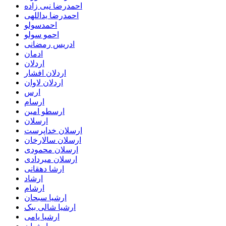
احمدرضا نبی زاده
احمدرضا یداللهی
احمدسولو
احمو سولو
ادریس رمضانی
ادمان
اردلان
اردلان افشار
اردلان لاوان
ارس
ارسام
ارسطو امین
ارسلان
ارسلان خداپرست
ارسلان سالارخان
ارسلان محمودی
ارسلان میردادی
ارشا دهقانی
ارشاد
ارشام
ارشیا سبحان
ارشیا شالی بیک
ارشیا یامی