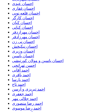
احسان عبدی
احسان غفاری
احسان قلعه نویی
احسان کارگر
احسان کیان
احسان کیانی
احسان مهرازدفر
احسان مهرزادفر
احسان نی زن
احسان نیکبخش
احسان وزیری
احسان یاسین
احسان یاسین و مولان کورتیشی
احسن تهرانچی
احمد آقایی
احمد باقری
احمد پارسا
احمد تاج
احمد تبریزی و آرسن
احمد جعفری
احمد جلالی مهر
احمد رضا منصوری
احمد رضا موسوی