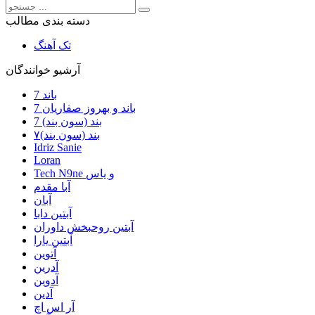
دسته بندی مطالب
تک آهنگ
آرشیو خوانندگان
7 باند
7 باند و بهروز صفاریان
7 بند (سون بند)
۷بند (سون بند)
Idriz Sanie
Loran
Tech N9ne و یاس
آبا مقدم
آبان
آبتین دابا
آبتین روحبخش داوران
آبتین یارا
آتوین
آدرین
آدوین
آدین
آر اس اچ