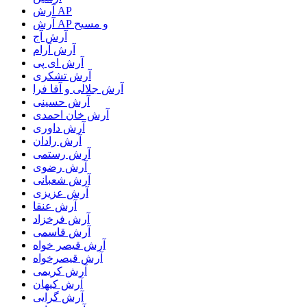
آرش AP
آرش AP و مسیح
آرش آج
آرش آرام
آرش ای پی
آرش تشکری
آرش جلالی و آقا فرا
آرش حسینی
آرش خان احمدی
آرش داوری
آرش رادان
آرش رستمى
آرش رضوی
آرش شعبانی
آرش عزیزی
آرش عنقا
آرش فرخزاد
آرش قاسمی
آرش قیصر خواه
آرش قیصرخواه
آرش کریمی
آرش کیهان
آرش گرایی