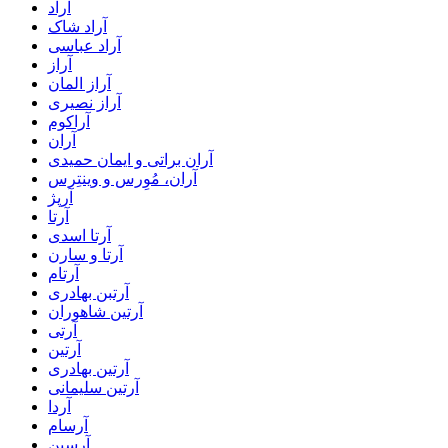
آراد
آراد شاک
آراد عباسی
آراز
آراز المان
آراز نصیری
آراکوم
آران
آران براتی و ایمان حمیدی
آران، مُوِرس و وینتِرس
آرپژ
آرتا
آرتا اسدی
آرتا و سارن
آرتام
آرتبن بهادری
آرتين شاهوران
آرتی
آرتین
آرتین بهادری
آرتین سلیمانی
آردا
آرسام
آرسین