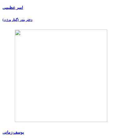
امیر عظیمی
دختر بندر (گیتار ورژن)
یوسف زمانی