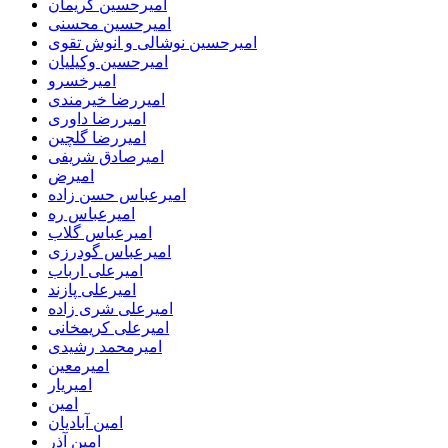
امیرحسین کریمان
امیرحسین محسنی
امیرحسین نوشالی و انوش تقوی
امیرحسین وکیلیان
امیرخسرو
امیررضا خیرمندی
امیررضا داوری
امیررضا گلچین
امیرصادق شریفی
امیرض
امیرعباس حسن زاده
امیرعباس ره
امیرعباس گلاب
امیرعباس گودرزی
امیرعلی ارباب
امیرعلی پازند
امیرعلی شری زاده
امیرعلی کریمخانی
امیرمحمد رشیدی
امیرمعین
امیریار
امین
امین آبادیان
امین آذر