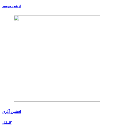
از شب بپرسید
افشین آذری
گلینلیک