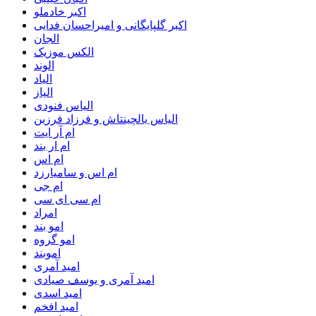
اکبر خادملو
اکبر گلپایگانی و امیراحسان فدایی
الجان
الکس موزیک
الوند
الیاد
الیاز
الیاس فنودی
الیاس یالچینتاش و فرزاد فرزین
ام آر ایت
ام‌ ار بند
ام اس
ام اس و سامیارزد
ام جی
ام سی ای سی
امراد
امو بند
امو گروه
اموبند
امید آمری
امید آمری و یوسف صیادی
امید اسدی
امید افخم