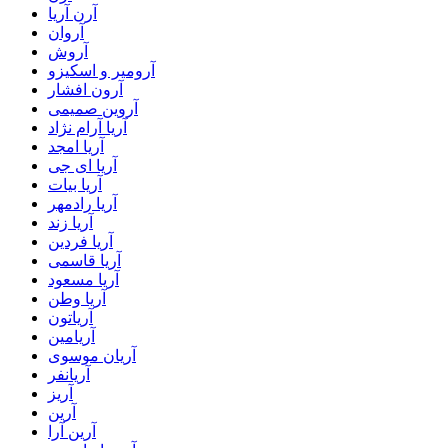
آرن آریا
آروان
آروش
آرومیر و اسکیزو
آرون افشار
آروین صمیمی
آریا آرام نژاد
آریا امجد
آریا ای جی
آریا بیات
آریا رادمهر
آریا زند
آریا فردین
آریا قاسمی
آریا مسعود
آریا وطن
آریاتون
آریامین
آریان موسوی
آریانفر
آریز
آرین
آرین آرا