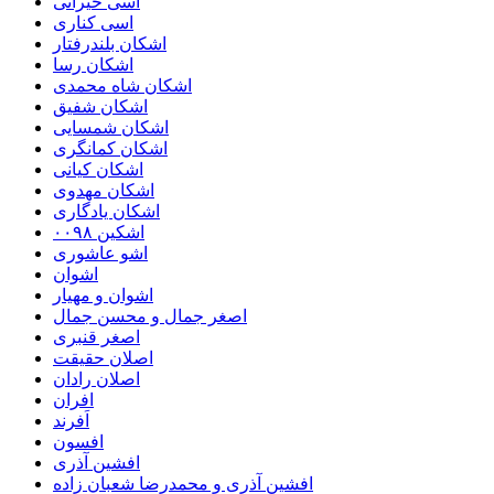
اسی خیراتی
اسی کناری
اشکان بلندرفتار
اشکان رسا
اشکان شاه محمدی
اشکان شفیق
اشکان شمسایی
اشکان‌ کمانگری
اشکان کیانی
اشکان مهدوی
اشکان یادگاری
اشکین ۰۰۹۸
اشو عاشوری
اشوان
اشوان و مهیار
اصغر جمال و محسن جمال
اصغر قنبری
اصلان حقیقت
اصلان رادان
افران
اَفرند
افسون
افشین آذری
افشین آذری و محمدرضا شعبان زاده