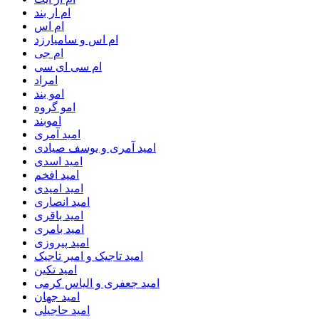
ام‌ ار بند
ام اس
ام اس و سامیارزد
ام جی
ام سی ای سی
امراد
امو بند
امو گروه
اموبند
امید آمری
امید آمری و یوسف صیادی
امید اسدی
امید افخم
امید امیدی
امید انصاری
امید باقری
امید بامری
امید پیروزی
امید تاجیک و امیر تاجیک
امید تکین
امید جعفری و الیاس کرمی
امید جهان
امید حاجیلی