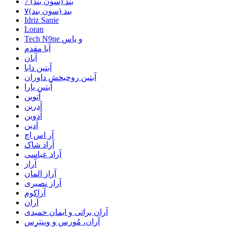
7 بند (سون بند)
۷بند (سون بند)
Idriz Sanie
Loran
Tech N9ne و یاس
آبا مقدم
آبان
آبتین دابا
آبتین روحبخش داوران
آبتین یارا
آتوین
آدرین
آدوین
آدین
آر اس اچ
آراد شاک
آراد عباسی
آراز
آراز المان
آراز نصیری
آراکوم
آران
آران براتی و ایمان حمیدی
آران، مُوِرس و وینتِرس