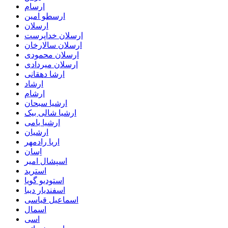
ارسام
ارسطو امین
ارسلان
ارسلان خداپرست
ارسلان سالارخان
ارسلان محمودی
ارسلان میردادی
ارشا دهقانی
ارشاد
ارشام
ارشیا سبحان
ارشیا شالی بیک
ارشیا یامی
ارشیان
اریا رادمهر
اِسان
اسپشال امیر
استرید
استودیو گویا
اسفندیار دیبا
اسماعیل قیاسی
اسمال
اسی