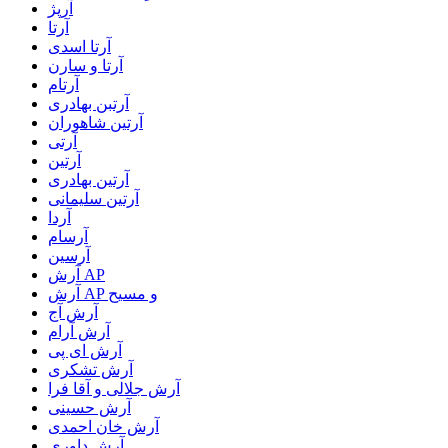
آرپژ
آرتا
آرتا اسدی
آرتا و سارن
آرتام
آرتبن بهادری
آرتين شاهوران
آرتی
آرتین
آرتین بهادری
آرتین سلیمانی
آردا
آرسام
آرسین
آرش AP
آرش AP و مسیح
آرش آج
آرش آرام
آرش ای پی
آرش تشکری
آرش جلالی و آقا فرا
آرش حسینی
آرش خان احمدی
آرش داوری