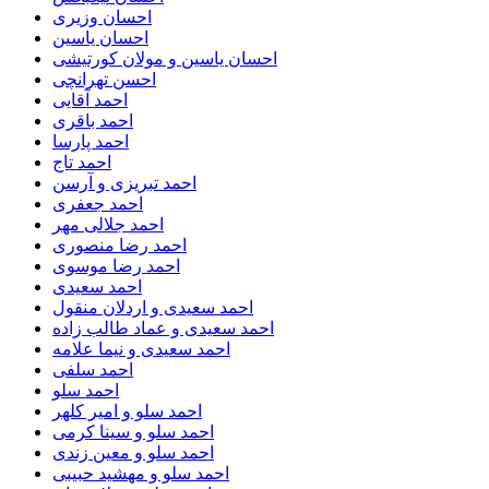
احسان وزیری
احسان یاسین
احسان یاسین و مولان کورتیشی
احسن تهرانچی
احمد آقایی
احمد باقری
احمد پارسا
احمد تاج
احمد تبریزی و آرسن
احمد جعفری
احمد جلالی مهر
احمد رضا منصوری
احمد رضا موسوی
احمد سعیدی
احمد سعیدی و اردلان منقول
احمد سعیدی و عماد طالب زاده
احمد سعیدی و نیما علامه
احمد سلفی
احمد سلو
احمد سلو و امیر کلهر
احمد سلو و سینا کرمی
احمد سلو و معین زندی
احمد سلو و مهشید حبیبی