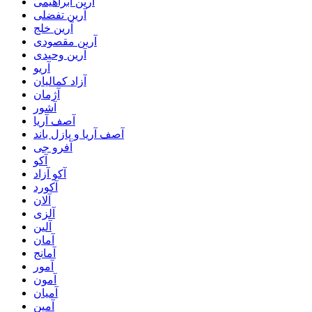
آرین ابراهیمی
آرین تفضلی
آرین خلج
آرین مقصودی
آرین وحیدی
آریو
آزاد کمالیان
آژمان
آشور
آصف آریا
آصف آریا و پازل باند
آفرو جی
آکو
آکو آزاد
آکورد
آلان
آلزی
آلین
آمان
آمانج
آمور
آمون
آمیان
آمین