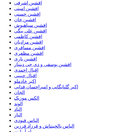
افشین اشرفی
افشین امینی
افشین حسنی
افشین خان
افشین سیاهپوش
افشین علی بیگی
افشین کاظمی
افشین مرادیان
افشین مسافری
افشین مظفری
افشین یاری
افشین یوسفی و دی جی دینیار
اقبال احمدی
اقبال حبیبی
اکبر خادملو
اکبر گلپایگانی و امیراحسان فدایی
الجان
الکس موزیک
الوند
الیاد
الیاز
الیاس فنودی
الیاس یالچینتاش و فرزاد فرزین
ام آر ایت