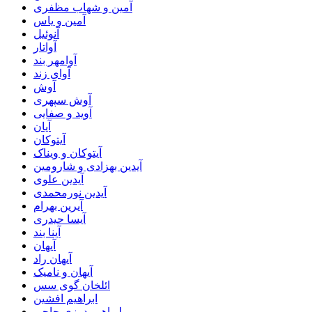
آمین و شهاب مظفری
آمین و یاس
آنوئیل
آواتار
آوامهر بند
آوای زند
آوش
آوش سپهری
آوید و صفایی
آیان
آیتوکان
آیتوکان و ویناک
آیدین بهزادی و شارومین
آیدین علوی
آیدین نورمحمدی
آیرین بهرام
آیسا حیدری
آینا بند
آیهان
آیهان راد
آیهان و نامیک
ائلخان گوی سس
ابراهیم افشین
ابراهیم درزی حاجی