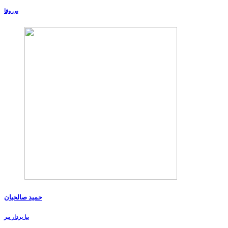
بی وفا
حمید صالحیان
بیا بردار ببر