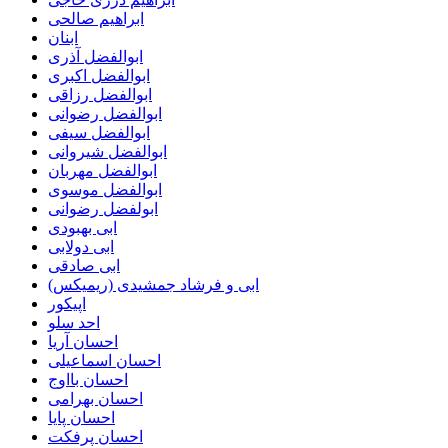
ابراهیم صالحی
ابنان
ابوالفضل آذری
ابوالفضل اکبری
ابوالفضل رزاقی
ابوالفضل رضوانی
ابوالفضل سیفی
ابوالفضل شیروانی
ابوالفضل مهربان
ابوالفضل موسوی
ابولفضل رضوانی
ابی بهبودی
ابی دولابی
ابی صادقی
ابی و فرشاد جمشیدی (ریمیکس)
اپیکور
احد سلو
احسان آریا
احسان اسماعیلی
احسان بااوج
احسان بهرامی
احسان پایا
احسان پرفکت