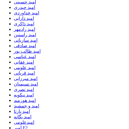
امید حسینی
امید حیدری
امید خداوردی
امید دارابی
امید ذاکری
امید رادمهر
امید راستین
امید ساربانی
امید صادقی
امید طالب پور
امید عباسی
امید عقابی
امید علومی
امید قربانی
امید میرزایی
امید نسیمیان
امید نصری
امید نیکویه
امید هورمند
امید و جمشید
امید یارتا
امید یگانه
امیدعلومی
امیر F2