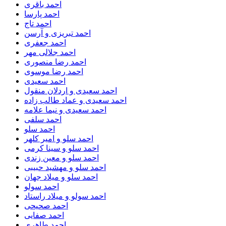
احمد باقری
احمد پارسا
احمد تاج
احمد تبریزی و آرسن
احمد جعفری
احمد جلالی مهر
احمد رضا منصوری
احمد رضا موسوی
احمد سعیدی
احمد سعیدی و اردلان منقول
احمد سعیدی و عماد طالب زاده
احمد سعیدی و نیما علامه
احمد سلفی
احمد سلو
احمد سلو و امیر کلهر
احمد سلو و سینا کرمی
احمد سلو و معین زندی
احمد سلو و مهشید حبیبی
احمد سلو و میلاد جهان
احمد سولو
احمد سولو و میلاد راستاد
احمد صحیحی
احمد صفایی
احمد طاهری