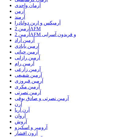
آرمان واحدی
آرمن
آرمند
آرمیکس و ارین دوانادرا
آرمین 2AFM
آرمین 2AFM و فریدون آسرایی
آرمین آراد
آرمین بابادی
آرمین حیاتی
آرمین رازانی
آرمین رام
آرمین زارعی
آرمین شفیعی
آرمین فیروزی
آرمین مکری
آرمین نصرتی
آرمین نصرتی و صادق بوقی
آرن
آرن آریا
آروان
آروش
آرومیر و اسکیزو
آرون افشار