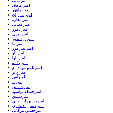
امیر مانی
امیر ماهان
امیر ماهور
امیر مرزبان
امیر مقاره
امیر مینایی
امیر نامور
امیر نوری
امیر نوشه ور
امیر نیا
امیر هنرآموز
امیر یار
امیر یارا
امیر یگانه
امیر یل و مودی ام
امیراچ تو
امیراس
امیرام
امیرحاسین
امیرحسام برآسود
امیرحسین
امیرحسین اصفهانی
امیرحسین افتخاری
امیرحسین تیرگانی