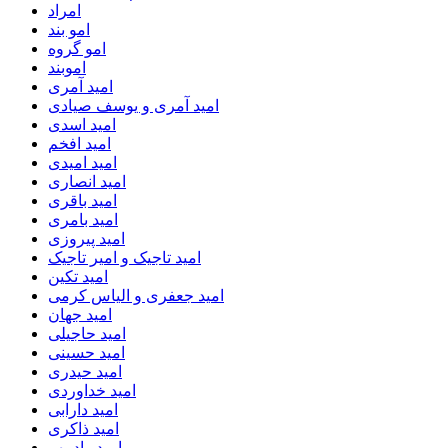
امراد
امو بند
امو گروه
اموبند
امید آمری
امید آمری و یوسف صیادی
امید اسدی
امید افخم
امید امیدی
امید انصاری
امید باقری
امید بامری
امید پیروزی
امید تاجیک و امیر تاجیک
امید تکین
امید جعفری و الیاس کرمی
امید جهان
امید حاجیلی
امید حسینی
امید حیدری
امید خداوردی
امید دارابی
امید ذاکری
امید رادمهر