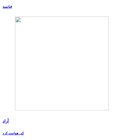
فیانسه
آراد
کی هواییت کرد