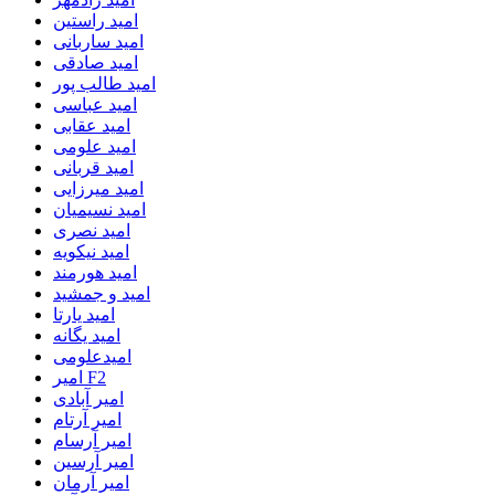
امید راستین
امید ساربانی
امید صادقی
امید طالب پور
امید عباسی
امید عقابی
امید علومی
امید قربانی
امید میرزایی
امید نسیمیان
امید نصری
امید نیکویه
امید هورمند
امید و جمشید
امید یارتا
امید یگانه
امیدعلومی
امیر F2
امیر آبادی
امیر آرتام
امیر آرسام
امیر آرسین
امیر آرمان