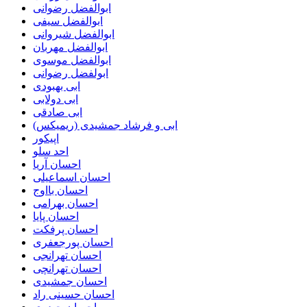
ابوالفضل رضوانی
ابوالفضل سیفی
ابوالفضل شیروانی
ابوالفضل مهربان
ابوالفضل موسوی
ابولفضل رضوانی
ابی بهبودی
ابی دولابی
ابی صادقی
ابی و فرشاد جمشیدی (ریمیکس)
اپیکور
احد سلو
احسان آریا
احسان اسماعیلی
احسان بااوج
احسان بهرامی
احسان پایا
احسان پرفکت
احسان پورجعفری
احسان تهرانجی
احسان تهرانچی
احسان جمشیدی
احسان حسینی راد