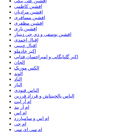
افشین علی بیگی
افشین کاظمی
افشین مرادیان
افشین مسافری
افشین مظفری
افشین یاری
افشین یوسفی و دی جی دینیار
اقبال احمدی
اقبال حبیبی
اکبر خادملو
اکبر گلپایگانی و امیراحسان فدایی
الجان
الکس موزیک
الوند
الیاد
الیاز
الیاس فنودی
الیاس یالچینتاش و فرزاد فرزین
ام آر ایت
ام‌ ار بند
ام اس
ام اس و سامیارزد
ام جی
ام سی ای سی