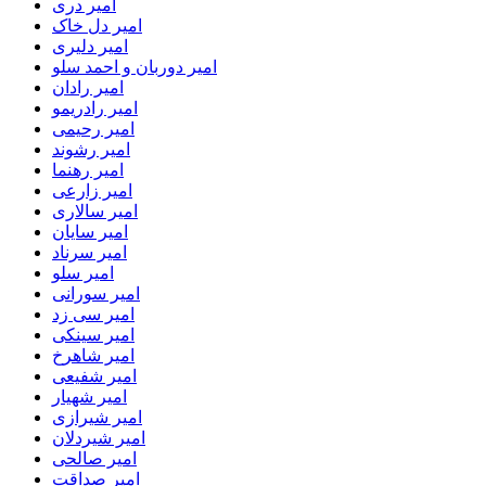
امیر دری
امیر دل خاک
امیر دلیری
امیر دوربان و احمد سلو
امیر رادان
امیر رادریمو
امیر رحیمی
امیر رشوند
امیر رهنما
امیر زارعی
امیر سالاری
امیر سایان
امیر سرناد
امیر سلو
امیر سورانی
امیر سی زد
امیر سینکی
امیر شاهرخ
امیر شفیعی
امیر شهیار
امیر شیرازی
امیر شیردلان
امیر صالحی
امیر صداقت