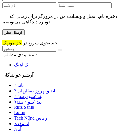
ذخیره نام، ایمیل و وبسایت من در مرورگر برای زمانی که
دوباره دیدگاهی می‌نویسم.
جستجوی سریع در
جز موزیک
دسته بندی مطالب
تک آهنگ
آرشیو خوانندگان
7 باند
7 باند و بهروز صفاریان
7 بند (سون بند)
۷بند (سون بند)
Idriz Sanie
Loran
Tech N9ne و یاس
آبا مقدم
آبان