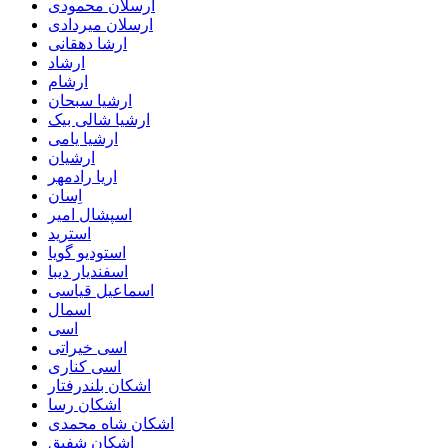
ارسلان محمودی
ارسلان میردادی
ارشا دهقانی
ارشاد
ارشام
ارشیا سبحان
ارشیا شالی بیک
ارشیا یامی
ارشیان
اریا رادمهر
اِسان
اسپشال امیر
استرید
استودیو گویا
اسفندیار دیبا
اسماعیل قیاسی
اسمال
اسی
اسی خیراتی
اسی کناری
اشکان بلندرفتار
اشکان رسا
اشکان شاه محمدی
اشکان شفیق