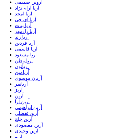
آروین صمیمی
آریا آرام نژاد
آریا امجد
آریا ای جی
آریا بیات
آریا رادمهر
آریا زند
آریا فردین
آریا قاسمی
آریا مسعود
آریا وطن
آریاتون
آریامین
آریان موسوی
آریانفر
آریز
آرین
آرین آرا
آرین ابراهیمی
آرین تفضلی
آرین خلج
آرین مقصودی
آرین وحیدی
آریو