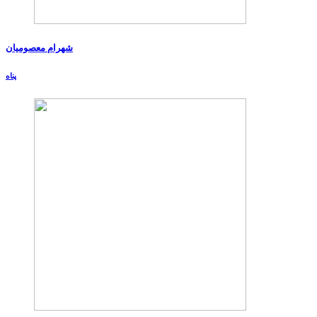
شهرام معصومیان
پناه