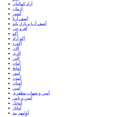
آزاد کمالیان
آژمان
آشور
آصف آریا
آصف آریا و پازل باند
آفرو جی
آکو
آکو آزاد
آکورد
آلان
آلزی
آلین
آمان
آمانج
آمور
آمون
آمیان
آمین
آمین و شهاب مظفری
آمین و یاس
آنوئیل
آواتار
آوامهر بند