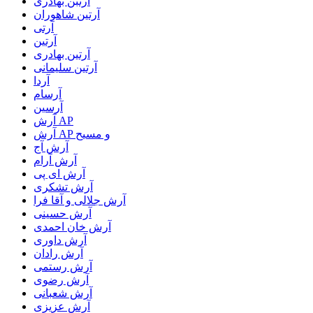
آرتبن بهادری
آرتين شاهوران
آرتی
آرتین
آرتین بهادری
آرتین سلیمانی
آردا
آرسام
آرسین
آرش AP
آرش AP و مسیح
آرش آج
آرش آرام
آرش ای پی
آرش تشکری
آرش جلالی و آقا فرا
آرش حسینی
آرش خان احمدی
آرش داوری
آرش رادان
آرش رستمى
آرش رضوی
آرش شعبانی
آرش عزیزی