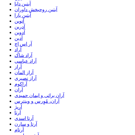
آبتین دابا
آبتین روحبخش داوران
آبتین یارا
آتوین
آدرین
آدوین
آدین
آر اس اچ
آراد
آراد شاک
آراد عباسی
آراز
آراز المان
آراز نصیری
آراکوم
آران
آران براتی و ایمان حمیدی
آران، مُوِرس و وینتِرس
آرپژ
آرتا
آرتا اسدی
آرتا و سارن
آرتام