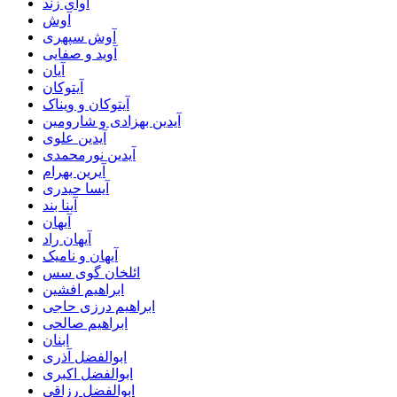
آوای زند
آوش
آوش سپهری
آوید و صفایی
آیان
آیتوکان
آیتوکان و ویناک
آیدین بهزادی و شارومین
آیدین علوی
آیدین نورمحمدی
آیرین بهرام
آیسا حیدری
آینا بند
آیهان
آیهان راد
آیهان و نامیک
ائلخان گوی سس
ابراهیم افشین
ابراهیم درزی حاجی
ابراهیم صالحی
ابنان
ابوالفضل آذری
ابوالفضل اکبری
ابوالفضل رزاقی