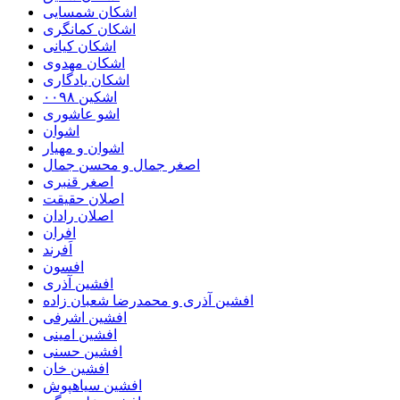
اشکان شمسایی
اشکان‌ کمانگری
اشکان کیانی
اشکان مهدوی
اشکان یادگاری
اشکین ۰۰۹۸
اشو عاشوری
اشوان
اشوان و مهیار
اصغر جمال و محسن جمال
اصغر قنبری
اصلان حقیقت
اصلان رادان
افران
اَفرند
افسون
افشین آذری
افشین آذری و محمدرضا شعبان زاده
افشین اشرفی
افشین امینی
افشین حسنی
افشین خان
افشین سیاهپوش