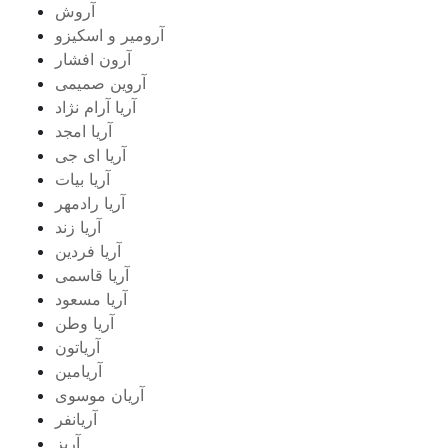
آروش
آرومیر و اسکیزو
آرون افشار
آروین صمیمی
آریا آرام نژاد
آریا امجد
آریا ای جی
آریا بیات
آریا رادمهر
آریا زند
آریا فردین
آریا قاسمی
آریا مسعود
آریا وطن
آریاتون
آریامین
آریان موسوی
آریانفر
آریز