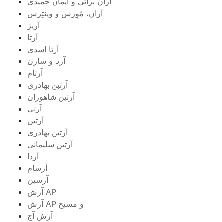
آران براتی و ایمان حمیدی
آران، مُوِرس و وینتِرس
آرپژ
آرتا
آرتا اسدی
آرتا و سارن
آرتام
آرتبن بهادری
آرتين شاهوران
آرتی
آرتین
آرتین بهادری
آرتین سلیمانی
آردا
آرسام
آرسین
آرش AP
آرش AP و مسیح
آرش آج