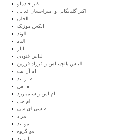
اکبر خادملو
اکبر گلپایگانی و امیراحسان فدایی
الجان
الکس موزیک
الوند
الیاد
الیاز
الیاس فنودی
الیاس یالچینتاش و فرزاد فرزین
ام آر ایت
ام‌ ار بند
ام اس
ام اس و سامیارزد
ام جی
ام سی ای سی
امراد
امو بند
امو گروه
اموبند