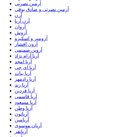
آرمین نصرتی
آرمین نصرتی و صادق بوقی
آرن
آرن آریا
آروان
آروش
آرومیر و اسکیزو
آرون افشار
آروین صمیمی
آریا آرام نژاد
آریا امجد
آریا ای جی
آریا بیات
آریا رادمهر
آریا زند
آریا فردین
آریا قاسمی
آریا مسعود
آریا وطن
آریاتون
آریامین
آریان موسوی
آریانفر