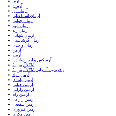
آرما
آرمان
آرمان آوا
آرمان اسماعیلی
آرمان جهانی
آرمان ذویا
آرمان زند
آرمان شهابی
آرمان گرشاسبی
آرمان واحدی
آرمن
آرمند
آرمیکس و ارین دوانادرا
آرمین 2AFM
آرمین 2AFM و فریدون آسرایی
آرمین آراد
آرمین بابادی
آرمین حیاتی
آرمین رازانی
آرمین رام
آرمین زارعی
آرمین شفیعی
آرمین فیروزی
آرمین مکری