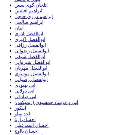
ائلخان گوی سس
ابراهیم افشین
ابراهیم درزی حاجی
ابراهیم صالحی
ابنان
ابوالفضل آذری
ابوالفضل اکبری
ابوالفضل رزاقی
ابوالفضل رضوانی
ابوالفضل سیفی
ابوالفضل شیروانی
ابوالفضل مهربان
ابوالفضل موسوی
ابولفضل رضوانی
ابی بهبودی
ابی دولابی
ابی صادقی
ابی و فرشاد جمشیدی (ریمیکس)
اپیکور
احد سلو
احسان آریا
احسان اسماعیلی
احسان بااوج