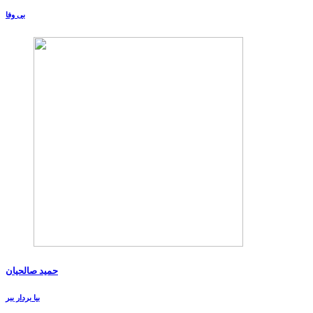
بی وفا
حمید صالحیان
بیا بردار ببر