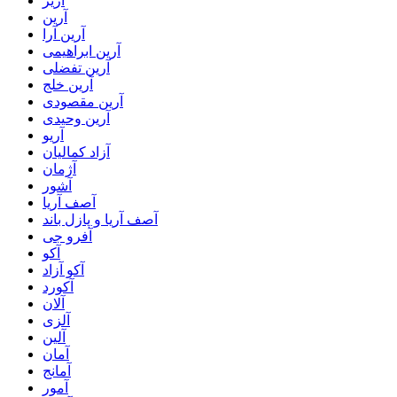
آریز
آرین
آرین آرا
آرین ابراهیمی
آرین تفضلی
آرین خلج
آرین مقصودی
آرین وحیدی
آریو
آزاد کمالیان
آژمان
آشور
آصف آریا
آصف آریا و پازل باند
آفرو جی
آکو
آکو آزاد
آکورد
آلان
آلزی
آلین
آمان
آمانج
آمور