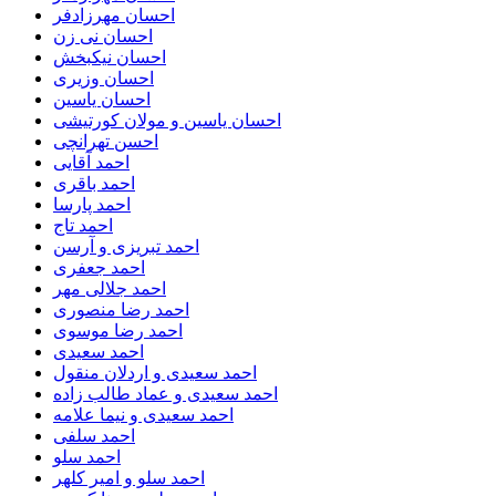
احسان مهرزادفر
احسان نی زن
احسان نیکبخش
احسان وزیری
احسان یاسین
احسان یاسین و مولان کورتیشی
احسن تهرانچی
احمد آقایی
احمد باقری
احمد پارسا
احمد تاج
احمد تبریزی و آرسن
احمد جعفری
احمد جلالی مهر
احمد رضا منصوری
احمد رضا موسوی
احمد سعیدی
احمد سعیدی و اردلان منقول
احمد سعیدی و عماد طالب زاده
احمد سعیدی و نیما علامه
احمد سلفی
احمد سلو
احمد سلو و امیر کلهر