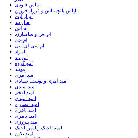
الیاس فنودی
الیاس یالچینتاش و فرزاد فرزین
ام آر ایت
ام‌ ار بند
ام اس
ام اس و سامیارزد
ام جی
ام سی ای سی
امراد
امو بند
امو گروه
اموبند
امید آمری
امید آمری و یوسف صیادی
امید اسدی
امید افخم
امید امیدی
امید انصاری
امید باقری
امید بامری
امید پیروزی
امید تاجیک و امیر تاجیک
امید تکین