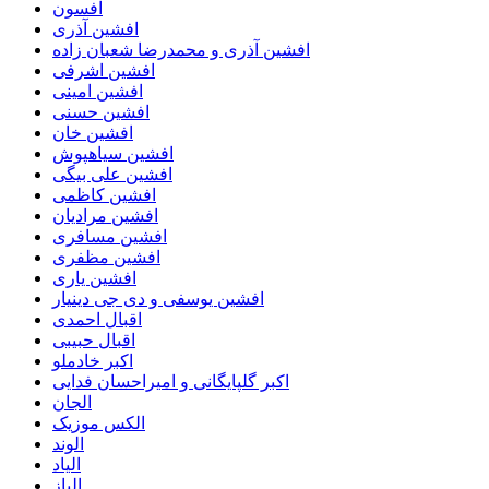
افسون
افشین آذری
افشین آذری و محمدرضا شعبان زاده
افشین اشرفی
افشین امینی
افشین حسنی
افشین خان
افشین سیاهپوش
افشین علی بیگی
افشین کاظمی
افشین مرادیان
افشین مسافری
افشین مظفری
افشین یاری
افشین یوسفی و دی جی دینیار
اقبال احمدی
اقبال حبیبی
اکبر خادملو
اکبر گلپایگانی و امیراحسان فدایی
الجان
الکس موزیک
الوند
الیاد
الیاز