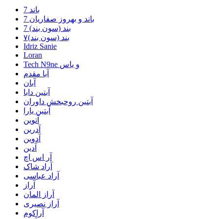
7 باند
7 باند و بهروز صفاریان
7 بند (سون بند)
۷بند (سون بند)
Idriz Sanie
Loran
Tech N9ne و یاس
آبا مقدم
آبان
آبتین دابا
آبتین روحبخش داوران
آبتین یارا
آتوین
آدرین
آدوین
آدین
آر اس اچ
آراد شاک
آراد عباسی
آراز
آراز المان
آراز نصیری
آراکوم