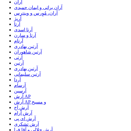
آران
آران براتی و ایمان حمیدی
آران، مُوِرس و وینتِرس
آرپژ
آرتا
آرتا اسدی
آرتا و سارن
آرتام
آرتبن بهادری
آرتين شاهوران
آرتی
آرتین
آرتین بهادری
آرتین سلیمانی
آردا
آرسام
آرسین
آرش AP
آرش AP و مسیح
آرش آج
آرش آرام
آرش ای پی
آرش تشکری
آرش جلالی و آقا فرا