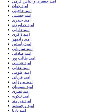
امید جعفری و الیاس کرمی
امید جهان
امید حاجیلی
امید حسینی
امید حیدری
امید خداوردی
امید دارابی
امید ذاکری
امید رادمهر
امید راستین
امید ساربانی
امید صادقی
امید طالب پور
امید عباسی
امید عقابی
امید علومی
امید قربانی
امید میرزایی
امید نسیمیان
امید نصری
امید نیکویه
امید هورمند
امید و جمشید
امید یارتا