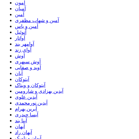
آمون
آمیان
آمین
آمین و شهاب مظفری
آمین و یاس
آنوئیل
آواتار
آوامهر بند
آوای زند
آوش
آوش سپهری
آوید و صفایی
آیان
آیتوکان
آیتوکان و ویناک
آیدین بهزادی و شارومین
آیدین علوی
آیدین نورمحمدی
آیرین بهرام
آیسا حیدری
آینا بند
آیهان
آیهان راد
آیهان و نامیک