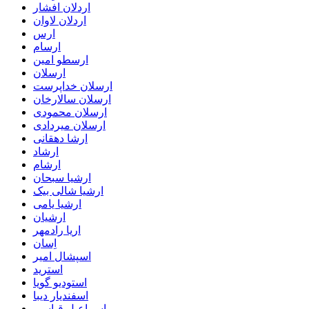
اردلان افشار
اردلان لاوان
ارس
ارسام
ارسطو امین
ارسلان
ارسلان خداپرست
ارسلان سالارخان
ارسلان محمودی
ارسلان میردادی
ارشا دهقانی
ارشاد
ارشام
ارشیا سبحان
ارشیا شالی بیک
ارشیا یامی
ارشیان
اریا رادمهر
اِسان
اسپشال امیر
استرید
استودیو گویا
اسفندیار دیبا
اسماعیل قیاسی