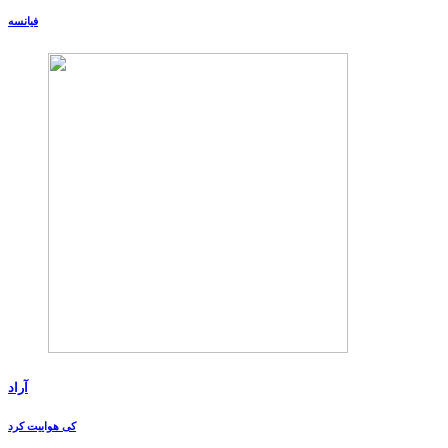
فیانسه
آراد
کی هواییت کرد