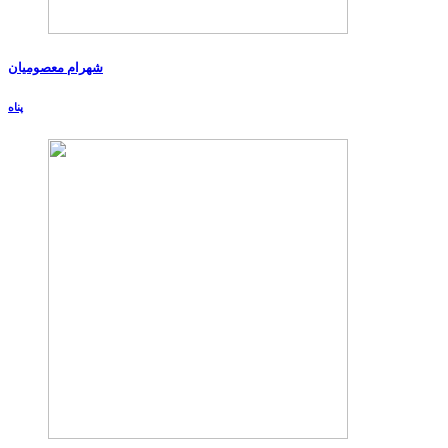
شهرام معصومیان
پناه