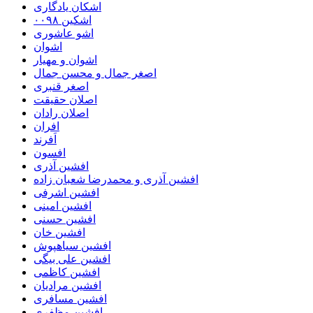
اشکان یادگاری
اشکین ۰۰۹۸
اشو عاشوری
اشوان
اشوان و مهیار
اصغر جمال و محسن جمال
اصغر قنبری
اصلان حقیقت
اصلان رادان
افران
اَفرند
افسون
افشین آذری
افشین آذری و محمدرضا شعبان زاده
افشین اشرفی
افشین امینی
افشین حسنی
افشین خان
افشین سیاهپوش
افشین علی بیگی
افشین کاظمی
افشین مرادیان
افشین مسافری
افشین مظفری