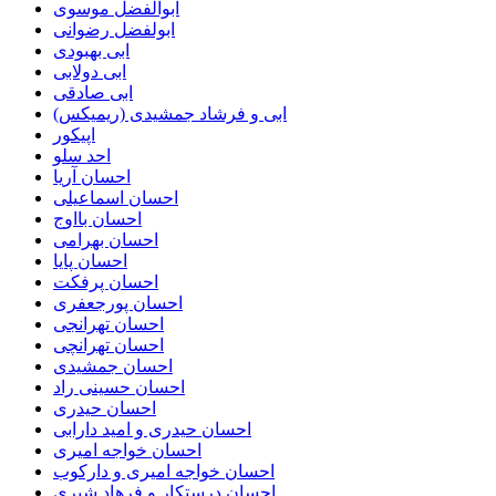
ابوالفضل موسوی
ابولفضل رضوانی
ابی بهبودی
ابی دولابی
ابی صادقی
ابی و فرشاد جمشیدی (ریمیکس)
اپیکور
احد سلو
احسان آریا
احسان اسماعیلی
احسان بااوج
احسان بهرامی
احسان پایا
احسان پرفکت
احسان پورجعفری
احسان تهرانجی
احسان تهرانچی
احسان جمشیدی
احسان حسینی راد
احسان حیدری
احسان حیدری و امید دارابی
احسان خواجه امیری
احسان خواجه امیری و دارکوب
احسان درستكار و فرهاد شيرى