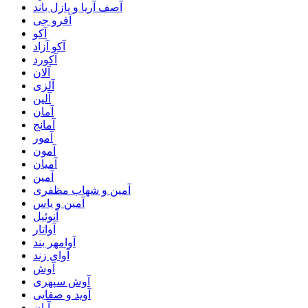
آصف آریا و پازل باند
آفرو جی
آکو
آکو آزاد
آکورد
آلان
آلزی
آلین
آمان
آمانج
آمور
آمون
آمیان
آمین
آمین و شهاب مظفری
آمین و یاس
آنوئیل
آواتار
آوامهر بند
آوای زند
آوش
آوش سپهری
آوید و صفایی
آیان