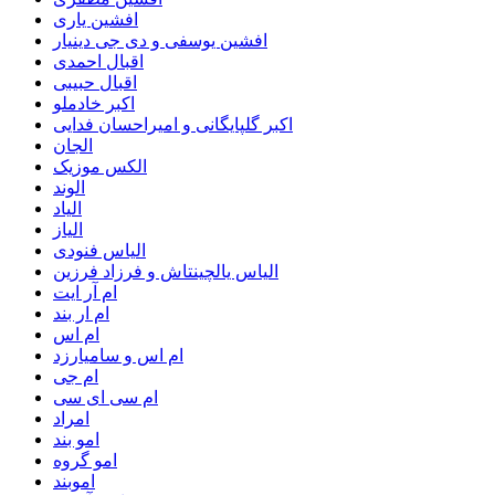
افشین یاری
افشین یوسفی و دی جی دینیار
اقبال احمدی
اقبال حبیبی
اکبر خادملو
اکبر گلپایگانی و امیراحسان فدایی
الجان
الکس موزیک
الوند
الیاد
الیاز
الیاس فنودی
الیاس یالچینتاش و فرزاد فرزین
ام آر ایت
ام‌ ار بند
ام اس
ام اس و سامیارزد
ام جی
ام سی ای سی
امراد
امو بند
امو گروه
اموبند