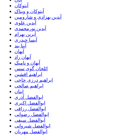
آیتوکان
آیتوکان و ویناک
آیدین بهزادی و شارومین
آیدین علوی
آیدین نورمحمدی
آیرین بهرام
آیسا حیدری
آینا بند
آیهان
آیهان راد
آیهان و نامیک
ائلخان گوی سس
ابراهیم افشین
ابراهیم درزی حاجی
ابراهیم صالحی
ابنان
ابوالفضل آذری
ابوالفضل اکبری
ابوالفضل رزاقی
ابوالفضل رضوانی
ابوالفضل سیفی
ابوالفضل شیروانی
ابوالفضل مهربان