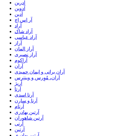
آدرین
آدوین
آدین
آر اس اچ
آراد
آراد شاک
آراد عباسی
آراز
آراز المان
آراز نصیری
آراکوم
آران
آران براتی و ایمان حمیدی
آران، مُوِرس و وینتِرس
آرپژ
آرتا
آرتا اسدی
آرتا و سارن
آرتام
آرتبن بهادری
آرتين شاهوران
آرتی
آرتین
آرتین بهادری