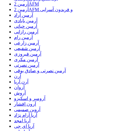
آرمین 2AFM
آرمین 2AFM و فریدون آسرایی
آرمین آراد
آرمین بابادی
آرمین حیاتی
آرمین رازانی
آرمین رام
آرمین زارعی
آرمین شفیعی
آرمین فیروزی
آرمین مکری
آرمین نصرتی
آرمین نصرتی و صادق بوقی
آرن
آرن آریا
آروان
آروش
آرومیر و اسکیزو
آرون افشار
آروین صمیمی
آریا آرام نژاد
آریا امجد
آریا ای جی