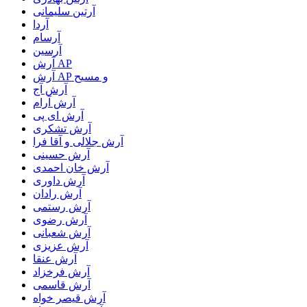
آرتین سلیمانی
آردا
آرسام
آرسین
آرش AP
آرش AP و مسیح
آرش آج
آرش آرام
آرش ای پی
آرش تشکری
آرش جلالی و آقا فرا
آرش حسینی
آرش خان احمدی
آرش داوری
آرش رادان
آرش رستمى
آرش رضوی
آرش شعبانی
آرش عزیزی
آرش عنقا
آرش فرخزاد
آرش قاسمی
آرش قیصر خواه