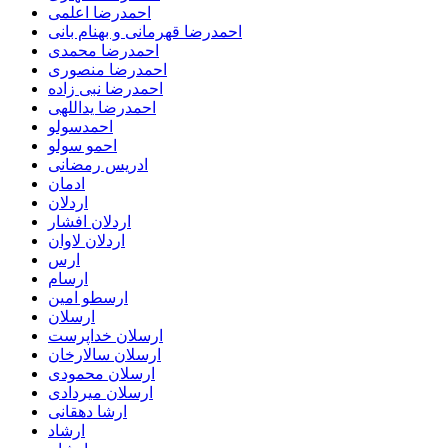
احمدرضا اعلمی
احمدرضا قهرمانی و بهنام بانی
احمدرضا محمدی
احمدرضا منصوری
احمدرضا نبی زاده
احمدرضا یداللهی
احمدسولو
احمو سولو
ادریس رمضانی
ادمان
اردلان
اردلان افشار
اردلان لاوان
ارس
ارسام
ارسطو امین
ارسلان
ارسلان خداپرست
ارسلان سالارخان
ارسلان محمودی
ارسلان میردادی
ارشا دهقانی
ارشاد