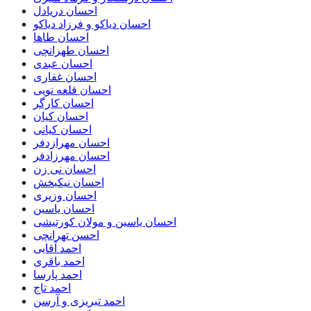
احسان دریادل
احسان دیاکو و فرزاد دیاکو
احسان طاها
احسان طهرانچی
احسان عبدی
احسان غفاری
احسان قلعه نویی
احسان کارگر
احسان کیان
احسان کیانی
احسان مهرازدفر
احسان مهرزادفر
احسان نی زن
احسان نیکبخش
احسان وزیری
احسان یاسین
احسان یاسین و مولان کورتیشی
احسن تهرانچی
احمد آقایی
احمد باقری
احمد پارسا
احمد تاج
احمد تبریزی و آرسن