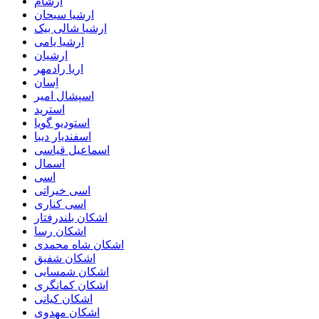
ارشام
ارشیا سبحان
ارشیا شالی بیک
ارشیا یامی
ارشیان
اریا رادمهر
اِسان
اسپشال امیر
استرید
استودیو گویا
اسفندیار دیبا
اسماعیل قیاسی
اسمال
اسی
اسی خیراتی
اسی کناری
اشکان بلندرفتار
اشکان رسا
اشکان شاه محمدی
اشکان شفیق
اشکان شمسایی
اشکان‌ کمانگری
اشکان کیانی
اشکان مهدوی