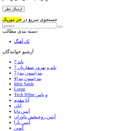
جستجوی سریع در
جز موزیک
دسته بندی مطالب
تک آهنگ
آرشیو خوانندگان
7 باند
7 باند و بهروز صفاریان
7 بند (سون بند)
۷بند (سون بند)
Idriz Sanie
Loran
Tech N9ne و یاس
آبا مقدم
آبان
آبتین دابا
آبتین روحبخش داوران
آبتین یارا
آتوین