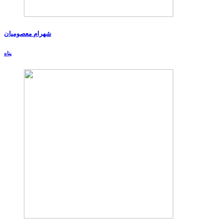
شهرام معصومیان
پناه