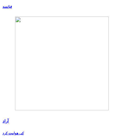
فیانسه
آراد
کی هواییت کرد