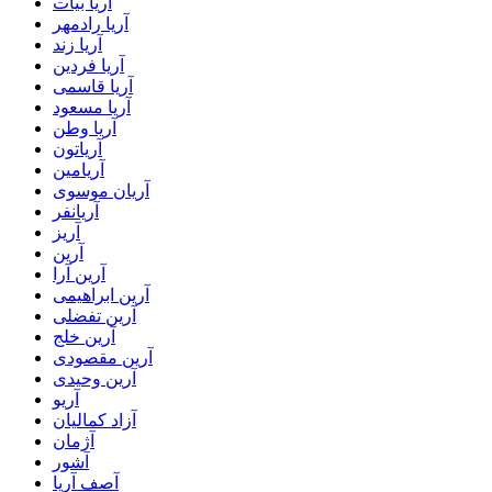
آریا بیات
آریا رادمهر
آریا زند
آریا فردین
آریا قاسمی
آریا مسعود
آریا وطن
آریاتون
آریامین
آریان موسوی
آریانفر
آریز
آرین
آرین آرا
آرین ابراهیمی
آرین تفضلی
آرین خلج
آرین مقصودی
آرین وحیدی
آریو
آزاد کمالیان
آژمان
آشور
آصف آریا