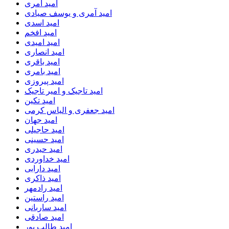
امید آمری
امید آمری و یوسف صیادی
امید اسدی
امید افخم
امید امیدی
امید انصاری
امید باقری
امید بامری
امید پیروزی
امید تاجیک و امیر تاجیک
امید تکین
امید جعفری و الیاس کرمی
امید جهان
امید حاجیلی
امید حسینی
امید حیدری
امید خداوردی
امید دارابی
امید ذاکری
امید رادمهر
امید راستین
امید ساربانی
امید صادقی
امید طالب پور