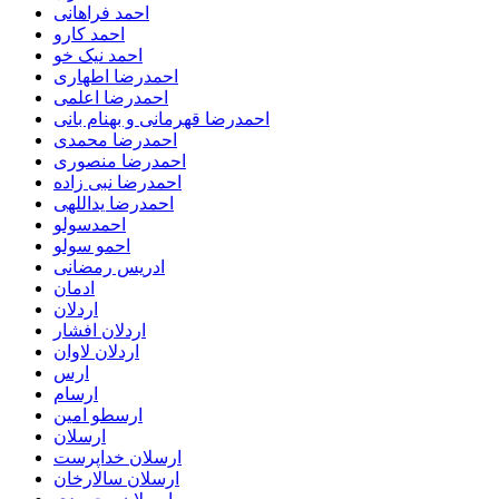
احمد فراهانی
احمد کارو
احمد نیک خو
احمدرضا اطهاری
احمدرضا اعلمی
احمدرضا قهرمانی و بهنام بانی
احمدرضا محمدی
احمدرضا منصوری
احمدرضا نبی زاده
احمدرضا یداللهی
احمدسولو
احمو سولو
ادریس رمضانی
ادمان
اردلان
اردلان افشار
اردلان لاوان
ارس
ارسام
ارسطو امین
ارسلان
ارسلان خداپرست
ارسلان سالارخان