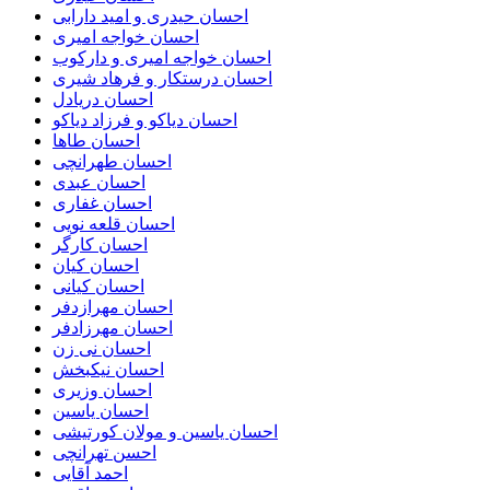
احسان حیدری و امید دارابی
احسان خواجه امیری
احسان خواجه امیری و دارکوب
احسان درستكار و فرهاد شيرى
احسان دریادل
احسان دیاکو و فرزاد دیاکو
احسان طاها
احسان طهرانچی
احسان عبدی
احسان غفاری
احسان قلعه نویی
احسان کارگر
احسان کیان
احسان کیانی
احسان مهرازدفر
احسان مهرزادفر
احسان نی زن
احسان نیکبخش
احسان وزیری
احسان یاسین
احسان یاسین و مولان کورتیشی
احسن تهرانچی
احمد آقایی