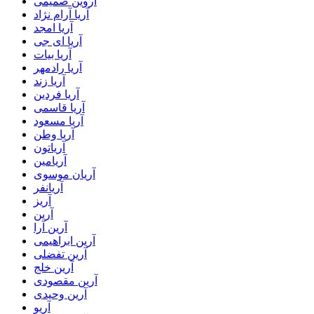
آروین صمیمی
آریا آرام نژاد
آریا امجد
آریا ای جی
آریا بیات
آریا رادمهر
آریا زند
آریا فردین
آریا قاسمی
آریا مسعود
آریا وطن
آریاتون
آریامین
آریان موسوی
آریانفر
آریز
آرین
آرین آرا
آرین ابراهیمی
آرین تفضلی
آرین خلج
آرین مقصودی
آرین وحیدی
آریو