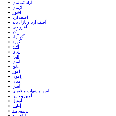
آزاد کمالیان
آژمان
آشور
آصف آریا
آصف آریا و پازل باند
آفرو جی
آکو
آکو آزاد
آکورد
آلان
آلزی
آلین
آمان
آمانج
آمور
آمون
آمیان
آمین
آمین و شهاب مظفری
آمین و یاس
آنوئیل
آواتار
آوامهر بند
آوای زند