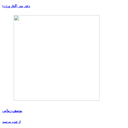
دختر بندر (گیتار ورژن)
یوسف زمانی
از شب بپرسید