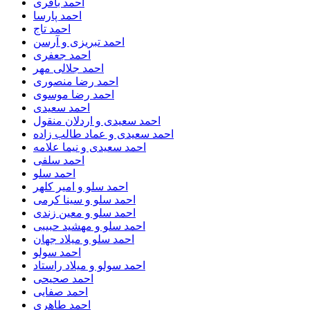
احمد باقری
احمد پارسا
احمد تاج
احمد تبریزی و آرسن
احمد جعفری
احمد جلالی مهر
احمد رضا منصوری
احمد رضا موسوی
احمد سعیدی
احمد سعیدی و اردلان منقول
احمد سعیدی و عماد طالب زاده
احمد سعیدی و نیما علامه
احمد سلفی
احمد سلو
احمد سلو و امیر کلهر
احمد سلو و سینا کرمی
احمد سلو و معین زندی
احمد سلو و مهشید حبیبی
احمد سلو و میلاد جهان
احمد سولو
احمد سولو و میلاد راستاد
احمد صحیحی
احمد صفایی
احمد طاهری