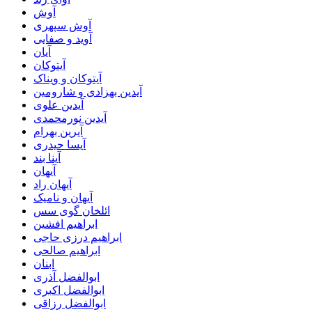
آوش
آوش سپهری
آوید و صفایی
آیان
آیتوکان
آیتوکان و ویناک
آیدین بهزادی و شارومین
آیدین علوی
آیدین نورمحمدی
آیرین بهرام
آیسا حیدری
آینا بند
آیهان
آیهان راد
آیهان و نامیک
ائلخان گوی سس
ابراهیم افشین
ابراهیم درزی حاجی
ابراهیم صالحی
ابنان
ابوالفضل آذری
ابوالفضل اکبری
ابوالفضل رزاقی