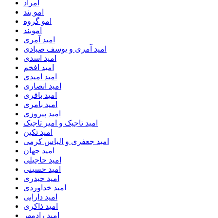
امراد
امو بند
امو گروه
اموبند
امید آمری
امید آمری و یوسف صیادی
امید اسدی
امید افخم
امید امیدی
امید انصاری
امید باقری
امید بامری
امید پیروزی
امید تاجیک و امیر تاجیک
امید تکین
امید جعفری و الیاس کرمی
امید جهان
امید حاجیلی
امید حسینی
امید حیدری
امید خداوردی
امید دارابی
امید ذاکری
امید رادمهر