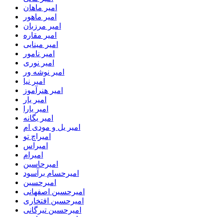
امیر ماهان
امیر ماهور
امیر مرزبان
امیر مقاره
امیر مینایی
امیر نامور
امیر نوری
امیر نوشه ور
امیر نیا
امیر هنرآموز
امیر یار
امیر یارا
امیر یگانه
امیر یل و مودی ام
امیراچ تو
امیراس
امیرام
امیرحاسین
امیرحسام برآسود
امیرحسین
امیرحسین اصفهانی
امیرحسین افتخاری
امیرحسین تیرگانی