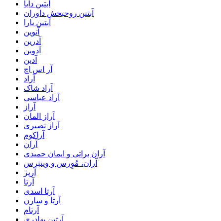
آبتین دابا
آبتین روحبخش داوران
آبتین یارا
آتوین
آدرین
آدوین
آدین
آر اس اچ
آراد
آراد شاک
آراد عباسی
آراز
آراز المان
آراز نصیری
آراکوم
آران
آران براتی و ایمان حمیدی
آران، مُوِرس و وینتِرس
آرپژ
آرتا
آرتا اسدی
آرتا و سارن
آرتام
آرتبن بهادری