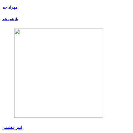
مهراد جم
باز شب شد
امیر عظیمی