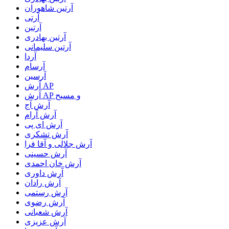
آرتين شاهوران
آرتی
آرتین
آرتین بهادری
آرتین سلیمانی
آردا
آرسام
آرسین
آرش AP
آرش AP و مسیح
آرش آج
آرش آرام
آرش ای پی
آرش تشکری
آرش جلالی و آقا فرا
آرش حسینی
آرش خان احمدی
آرش داوری
آرش رادان
آرش رستمى
آرش رضوی
آرش شعبانی
آرش عزیزی