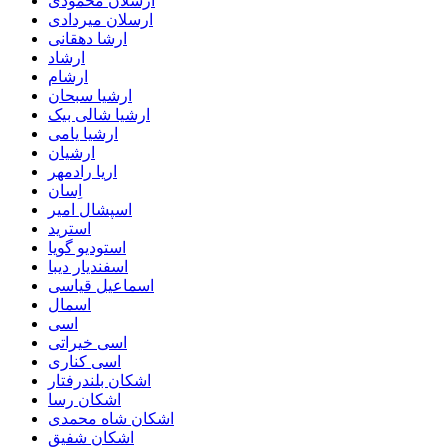
ارسلان محمودی
ارسلان میردادی
ارشا دهقانی
ارشاد
ارشام
ارشیا سبحان
ارشیا شالی بیک
ارشیا یامی
ارشیان
اریا رادمهر
اِسان
اسپشال امیر
استرید
استودیو گویا
اسفندیار دیبا
اسماعیل قیاسی
اسمال
اسی
اسی خیراتی
اسی کناری
اشکان بلندرفتار
اشکان رسا
اشکان شاه محمدی
اشکان شفیق