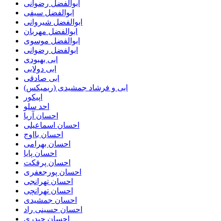
ابوالفضل رضوانی
ابوالفضل سیفی
ابوالفضل شیروانی
ابوالفضل مهربان
ابوالفضل موسوی
ابولفضل رضوانی
ابی بهبودی
ابی دولابی
ابی صادقی
ابی و فرشاد جمشیدی (ریمیکس)
اپیکور
احد سلو
احسان آریا
احسان اسماعیلی
احسان بااوج
احسان بهرامی
احسان پایا
احسان پرفکت
احسان پورجعفری
احسان تهرانجی
احسان تهرانچی
احسان جمشیدی
احسان حسینی راد
احسان حیدری