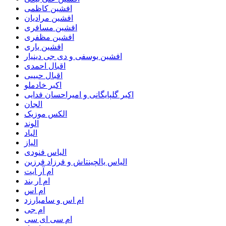
افشین کاظمی
افشین مرادیان
افشین مسافری
افشین مظفری
افشین یاری
افشین یوسفی و دی جی دینیار
اقبال احمدی
اقبال حبیبی
اکبر خادملو
اکبر گلپایگانی و امیراحسان فدایی
الجان
الکس موزیک
الوند
الیاد
الیاز
الیاس فنودی
الیاس یالچینتاش و فرزاد فرزین
ام آر ایت
ام‌ ار بند
ام اس
ام اس و سامیارزد
ام جی
ام سی ای سی