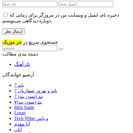
ذخیره نام، ایمیل و وبسایت من در مرورگر برای زمانی که
دوباره دیدگاهی می‌نویسم.
جستجوی سریع در
جز موزیک
دسته بندی مطالب
تک آهنگ
آرشیو خوانندگان
7 باند
7 باند و بهروز صفاریان
7 بند (سون بند)
۷بند (سون بند)
Idriz Sanie
Loran
Tech N9ne و یاس
آبا مقدم
آبان