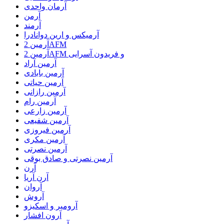
آرمان واحدی
آرمن
آرمند
آرمیکس و ارین دوانادرا
آرمین 2AFM
آرمین 2AFM و فریدون آسرایی
آرمین آراد
آرمین بابادی
آرمین حیاتی
آرمین رازانی
آرمین رام
آرمین زارعی
آرمین شفیعی
آرمین فیروزی
آرمین مکری
آرمین نصرتی
آرمین نصرتی و صادق بوقی
آرن
آرن آریا
آروان
آروش
آرومیر و اسکیزو
آرون افشار