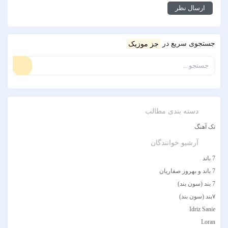
جستجوی سریع در
جز موزیک
دسته بندی مطالب
تک آهنگ
آرشیو خوانندگان
7 باند
7 باند و بهروز صفاریان
7 بند (سون بند)
۷بند (سون بند)
Idriz Sanie
Loran