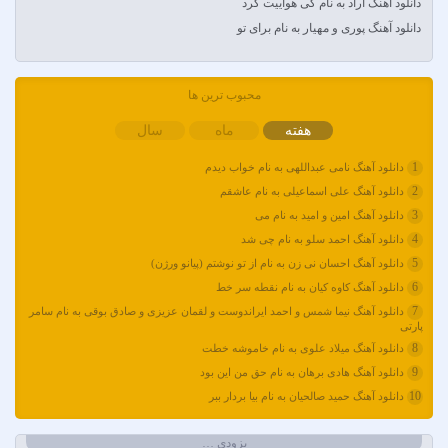
دانلود آهنگ آراد به نام کی هواییت کرد
آران
دانلود آهنگ پوری و مهیار به نام برای تو
آران براتی و ایمان حمیدی
آران، مُوِرس و وینتِرس
آرپژ
محبوب ترین ها
آرتا
هفته
ماه
سال
آرتا اسدی
آرتا و سارن
1
دانلود آهنگ نامی عبداللهی به نام خواب دیدم
آرتام
2
دانلود آهنگ علی اسماعیلی به نام عاشقم
3
آرتبن بهادری
دانلود آهنگ امین و امید به نام می
4
دانلود آهنگ احمد سلو به نام چی شد
آرتين شاهوران
5
دانلود آهنگ احسان نی زن به نام از تو نوشتم (پیانو ورژن)
آرتی
6
دانلود آهنگ کاوه کیان به نام نقطه سر خط
آرتین
7
دانلود آهنگ نیما شمس و احمد ایراندوست و لقمان عزیزی و صادق بوقی به نام سامر
آرتین بهادری
پارتی
آرتین سلیمانی
8
دانلود آهنگ میلاد علوی به نام خاموشه خطت
آردا
9
دانلود آهنگ هادی برهان به نام حق من این بود
آرسام
10
دانلود آهنگ حمید صالحیان به نام بیا بردار ببر
آرسین
آرش AP
بزودی …