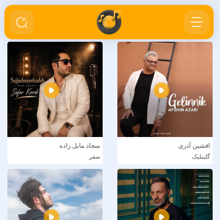
افشین آذری
سجاد مایل زاده
گلینلیک
سفر