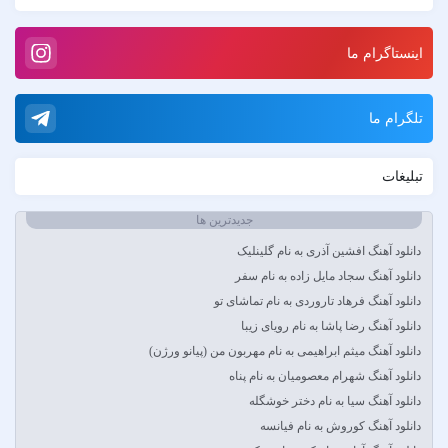
Tech N9ne و یاس
آبا مقدم
اینستاگرام ما
آبان
آبتین دابا
آبتین روحبخش داوران
تلگرام ما
آبتین یارا
آتوین
تبلیغات
آدرین
آدوین
جدیدترین ها
آدین
دانلود آهنگ افشین آذری به نام گلینلیک
آر اس اچ
دانلود آهنگ سجاد مایل زاده به نام سفر
آراد
دانلود آهنگ فرهاد تاروردی به نام تماشای تو
آراد شاک
دانلود آهنگ رضا پاشا به نام رویای زیبا
آراد عباسی
دانلود آهنگ میثم ابراهیمی به نام مهربون من (پیانو ورژن)
آراز
دانلود آهنگ شهرام معصومیان به نام پناه
آراز المان
دانلود آهنگ سیا به نام دختر خوشگله
آراز نصیری
دانلود آهنگ کوروش به نام فیانسه
آراکوم