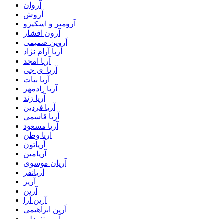
آروان
آروش
آرومیر و اسکیزو
آرون افشار
آروین صمیمی
آریا آرام نژاد
آریا امجد
آریا ای جی
آریا بیات
آریا رادمهر
آریا زند
آریا فردین
آریا قاسمی
آریا مسعود
آریا وطن
آریاتون
آریامین
آریان موسوی
آریانفر
آریز
آرین
آرین آرا
آرین ابراهیمی
آرین تفضلی