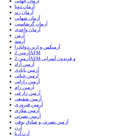
آرمان جهانی
آرمان ذویا
آرمان زند
آرمان شهابی
آرمان گرشاسبی
آرمان واحدی
آرمن
آرمند
آرمیکس و ارین دوانادرا
آرمین 2AFM
آرمین 2AFM و فریدون آسرایی
آرمین آراد
آرمین بابادی
آرمین حیاتی
آرمین رازانی
آرمین رام
آرمین زارعی
آرمین شفیعی
آرمین فیروزی
آرمین مکری
آرمین نصرتی
آرمین نصرتی و صادق بوقی
آرن
آرن آریا