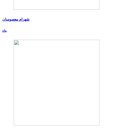
شهرام معصومیان
پناه