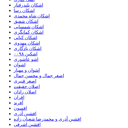
اشکان بلندرفتار
اشکان رسا
اشکان شاه محمدی
اشکان شفیق
اشکان شمسایی
اشکان‌ کمانگری
اشکان کیانی
اشکان مهدوی
اشکان یادگاری
اشکین ۰۰۹۸
اشو عاشوری
اشوان
اشوان و مهیار
اصغر جمال و محسن جمال
اصغر قنبری
اصلان حقیقت
اصلان رادان
افران
اَفرند
افسون
افشین آذری
افشین آذری و محمدرضا شعبان زاده
افشین اشرفی