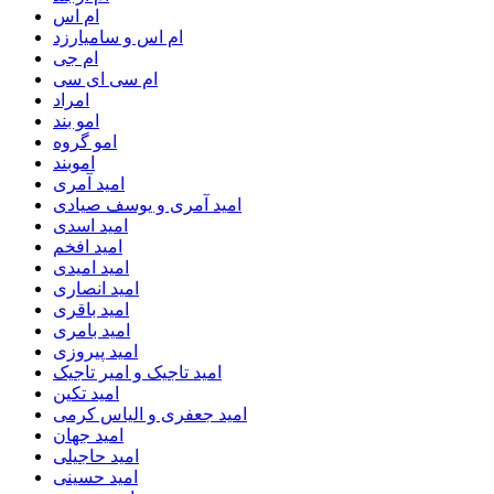
ام اس
ام اس و سامیارزد
ام جی
ام سی ای سی
امراد
امو بند
امو گروه
اموبند
امید آمری
امید آمری و یوسف صیادی
امید اسدی
امید افخم
امید امیدی
امید انصاری
امید باقری
امید بامری
امید پیروزی
امید تاجیک و امیر تاجیک
امید تکین
امید جعفری و الیاس کرمی
امید جهان
امید حاجیلی
امید حسینی