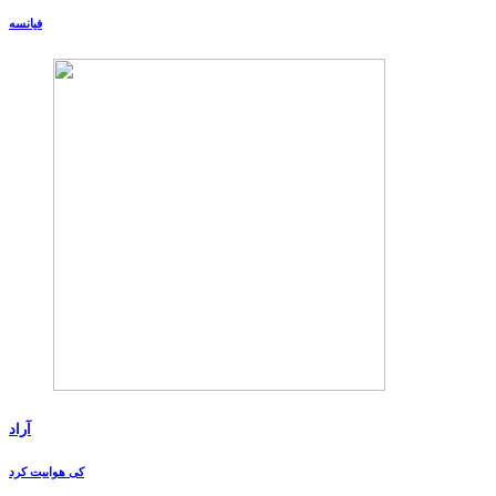
فیانسه
آراد
کی هواییت کرد