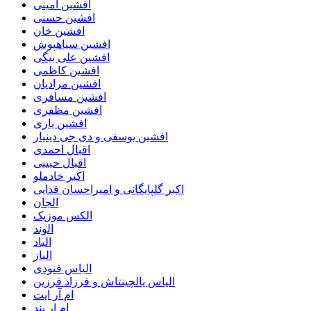
افشین امینی
افشین حسنی
افشین خان
افشین سیاهپوش
افشین علی بیگی
افشین کاظمی
افشین مرادیان
افشین مسافری
افشین مظفری
افشین یاری
افشین یوسفی و دی جی دینیار
اقبال احمدی
اقبال حبیبی
اکبر خادملو
اکبر گلپایگانی و امیراحسان فدایی
الجان
الکس موزیک
الوند
الیاد
الیاز
الیاس فنودی
الیاس یالچینتاش و فرزاد فرزین
ام آر ایت
ام‌ ار بند