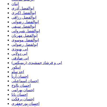
ابنان
ابوالفضل آذری
ابوالفضل اکبری
ابوالفضل رزاقی
ابوالفضل رضوانی
ابوالفضل سیفی
ابوالفضل شیروانی
ابوالفضل مهربان
ابوالفضل موسوی
ابولفضل رضوانی
ابی بهبودی
ابی دولابی
ابی صادقی
ابی و فرشاد جمشیدی (ریمیکس)
اپیکور
احد سلو
احسان آریا
احسان اسماعیلی
احسان بااوج
احسان بهرامی
احسان پایا
احسان پرفکت
احسان پورجعفری