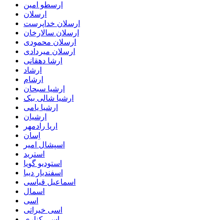
ارسطو امین
ارسلان
ارسلان خداپرست
ارسلان سالارخان
ارسلان محمودی
ارسلان میردادی
ارشا دهقانی
ارشاد
ارشام
ارشیا سبحان
ارشیا شالی بیک
ارشیا یامی
ارشیان
اریا رادمهر
اِسان
اسپشال امیر
استرید
استودیو گویا
اسفندیار دیبا
اسماعیل قیاسی
اسمال
اسی
اسی خیراتی
اسی کناری