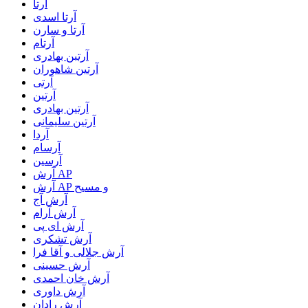
آرتا
آرتا اسدی
آرتا و سارن
آرتام
آرتبن بهادری
آرتين شاهوران
آرتی
آرتین
آرتین بهادری
آرتین سلیمانی
آردا
آرسام
آرسین
آرش AP
آرش AP و مسیح
آرش آج
آرش آرام
آرش ای پی
آرش تشکری
آرش جلالی و آقا فرا
آرش حسینی
آرش خان احمدی
آرش داوری
آرش رادان