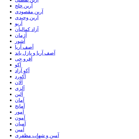
آرین خلج
آرین مقصودی
آرین وحیدی
آریو
آزاد کمالیان
آژمان
آشور
آصف آریا
آصف آریا و پازل باند
آفرو جی
آکو
آکو آزاد
آکورد
آلان
آلزی
آلین
آمان
آمانج
آمور
آمون
آمیان
آمین
آمین و شهاب مظفری