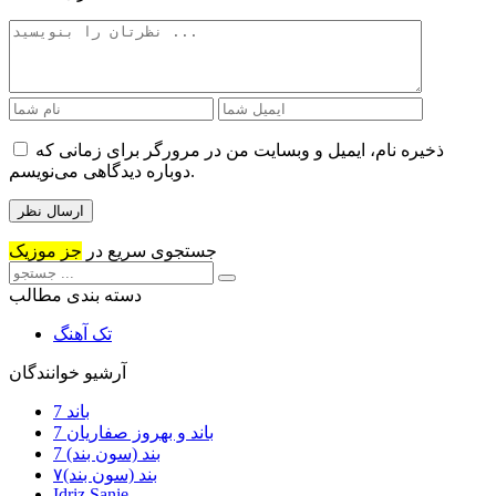
ذخیره نام، ایمیل و وبسایت من در مرورگر برای زمانی که
دوباره دیدگاهی می‌نویسم.
جستجوی سریع در
جز موزیک
دسته بندی مطالب
تک آهنگ
آرشیو خوانندگان
7 باند
7 باند و بهروز صفاریان
7 بند (سون بند)
۷بند (سون بند)
Idriz Sanie