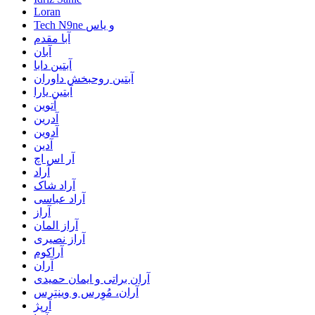
Loran
Tech N9ne و یاس
آبا مقدم
آبان
آبتین دابا
آبتین روحبخش داوران
آبتین یارا
آتوین
آدرین
آدوین
آدین
آر اس اچ
آراد
آراد شاک
آراد عباسی
آراز
آراز المان
آراز نصیری
آراکوم
آران
آران براتی و ایمان حمیدی
آران، مُوِرس و وینتِرس
آرپژ