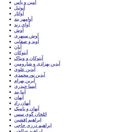
آمین و یاس
آنوئیل
آواتار
آوامهر بند
آوای زند
آوش
آوش سپهری
آوید و صفایی
آیان
آیتوکان
آیتوکان و ویناک
آیدین بهزادی و شارومین
آیدین علوی
آیدین نورمحمدی
آیرین بهرام
آیسا حیدری
آینا بند
آیهان
آیهان راد
آیهان و نامیک
ائلخان گوی سس
ابراهیم افشین
ابراهیم درزی حاجی
ابراهیم صالحی