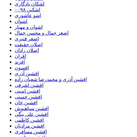
اشکان یادگاری
اشکین ۰۰۹۸
اشو عاشوری
اشوان
اشوان و مهیار
اصغر جمال و محسن جمال
اصغر قنبری
اصلان حقیقت
اصلان رادان
افران
اَفرند
افسون
افشین آذری
افشین آذری و محمدرضا شعبان زاده
افشین اشرفی
افشین امینی
افشین حسنی
افشین خان
افشین سیاهپوش
افشین علی بیگی
افشین کاظمی
افشین مرادیان
افشین مسافری