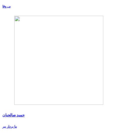
بی وفا
حمید صالحیان
بیا بردار ببر