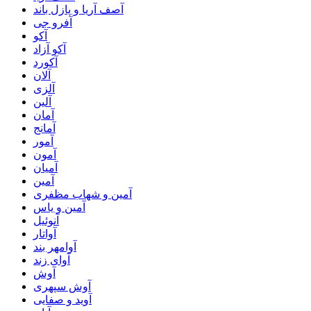
آصف آریا و پازل باند
آفرو جی
آکو
آکو آزاد
آکورد
آلان
آلزی
آلین
آمان
آمانج
آمور
آمون
آمیان
آمین
آمین و شهاب مظفری
آمین و یاس
آنوئیل
آواتار
آوامهر بند
آوای زند
آوش
آوش سپهری
آوید و صفایی