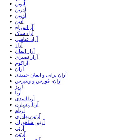
آتوین
آدرین
آدوین
آدین
آر اس اچ
آراد شاک
آراد عباسی
آراز
آراز المان
آراز نصیری
آراکوم
آران
آران براتی و ایمان حمیدی
آران، مُوِرس و وینتِرس
آرپژ
آرتا
آرتا اسدی
آرتا و سارن
آرتام
آرتبن بهادری
آرتين شاهوران
آرتی
آرتین