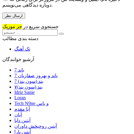
دوباره دیدگاهی می‌نویسم.
جستجوی سریع در
جز موزیک
دسته بندی مطالب
تک آهنگ
آرشیو خوانندگان
7 باند
7 باند و بهروز صفاریان
7 بند (سون بند)
۷بند (سون بند)
Idriz Sanie
Loran
Tech N9ne و یاس
آبا مقدم
آبان
آبتین دابا
آبتین روحبخش داوران
آبتین یارا