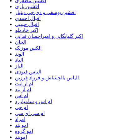
افشین مظفری
افشین یاری
افشین یوسفی و دی جی دینیار
اقبال احمدی
اقبال حبیبی
اکبر خادملو
اکبر گلپایگانی و امیراحسان فدایی
الجان
الکس موزیک
الوند
الیاد
الیاز
الیاس فنودی
الیاس یالچینتاش و فرزاد فرزین
ام آر ایت
ام‌ ار بند
ام اس
ام اس و سامیارزد
ام جی
ام سی ای سی
امراد
امو بند
امو گروه
اموبند