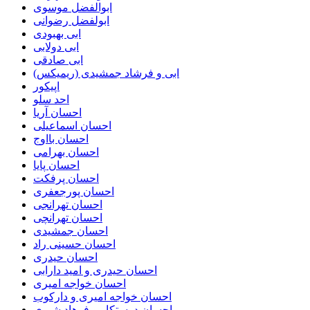
ابوالفضل موسوی
ابولفضل رضوانی
ابی بهبودی
ابی دولابی
ابی صادقی
ابی و فرشاد جمشیدی (ریمیکس)
اپیکور
احد سلو
احسان آریا
احسان اسماعیلی
احسان بااوج
احسان بهرامی
احسان پایا
احسان پرفکت
احسان پورجعفری
احسان تهرانجی
احسان تهرانچی
احسان جمشیدی
احسان حسینی راد
احسان حیدری
احسان حیدری و امید دارابی
احسان خواجه امیری
احسان خواجه امیری و دارکوب
احسان درستكار و فرهاد شيرى