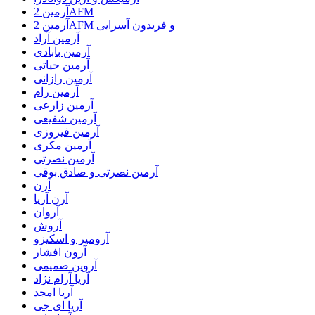
آرمین 2AFM
آرمین 2AFM و فریدون آسرایی
آرمین آراد
آرمین بابادی
آرمین حیاتی
آرمین رازانی
آرمین رام
آرمین زارعی
آرمین شفیعی
آرمین فیروزی
آرمین مکری
آرمین نصرتی
آرمین نصرتی و صادق بوقی
آرن
آرن آریا
آروان
آروش
آرومیر و اسکیزو
آرون افشار
آروین صمیمی
آریا آرام نژاد
آریا امجد
آریا ای جی