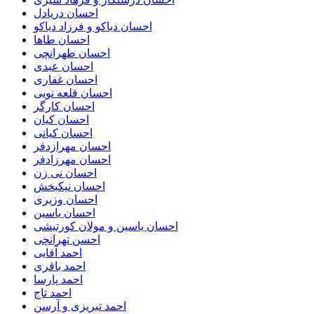
احسان دریادل
احسان دیاکو و فرزاد دیاکو
احسان طاها
احسان طهرانچی
احسان عبدی
احسان غفاری
احسان قلعه نویی
احسان کارگر
احسان کیان
احسان کیانی
احسان مهرازدفر
احسان مهرزادفر
احسان نی زن
احسان نیکبخش
احسان وزیری
احسان یاسین
احسان یاسین و مولان کورتیشی
احسن تهرانچی
احمد آقایی
احمد باقری
احمد پارسا
احمد تاج
احمد تبریزی و آرسن