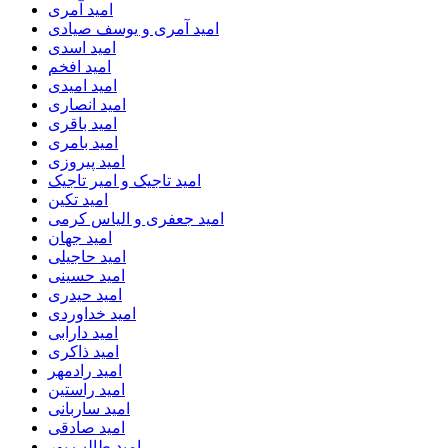
امید آمری
امید آمری و یوسف صیادی
امید اسدی
امید افخم
امید امیدی
امید انصاری
امید باقری
امید بامری
امید پیروزی
امید تاجیک و امیر تاجیک
امید تکین
امید جعفری و الیاس کرمی
امید جهان
امید حاجیلی
امید حسینی
امید حیدری
امید خداوردی
امید دارابی
امید ذاکری
امید رادمهر
امید راستین
امید ساربانی
امید صادقی
امید طالب پور