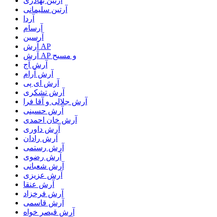
آرتین بهادری
آرتین سلیمانی
آردا
آرسام
آرسین
آرش AP
آرش AP و مسیح
آرش آج
آرش آرام
آرش ای پی
آرش تشکری
آرش جلالی و آقا فرا
آرش حسینی
آرش خان احمدی
آرش داوری
آرش رادان
آرش رستمى
آرش رضوی
آرش شعبانی
آرش عزیزی
آرش عنقا
آرش فرخزاد
آرش قاسمی
آرش قیصر خواه