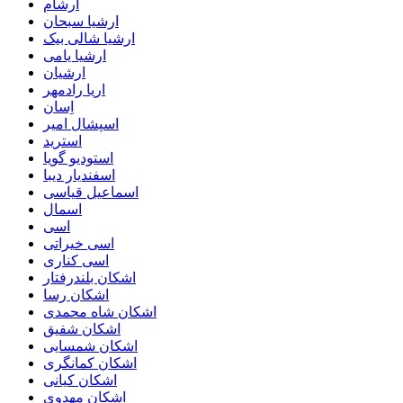
ارشام
ارشیا سبحان
ارشیا شالی بیک
ارشیا یامی
ارشیان
اریا رادمهر
اِسان
اسپشال امیر
استرید
استودیو گویا
اسفندیار دیبا
اسماعیل قیاسی
اسمال
اسی
اسی خیراتی
اسی کناری
اشکان بلندرفتار
اشکان رسا
اشکان شاه محمدی
اشکان شفیق
اشکان شمسایی
اشکان‌ کمانگری
اشکان کیانی
اشکان مهدوی