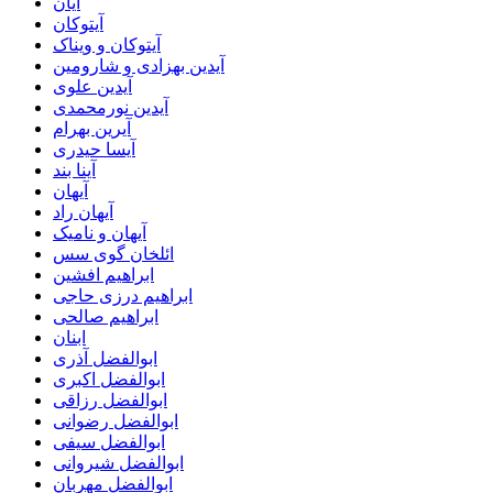
آیان
آیتوکان
آیتوکان و ویناک
آیدین بهزادی و شارومین
آیدین علوی
آیدین نورمحمدی
آیرین بهرام
آیسا حیدری
آینا بند
آیهان
آیهان راد
آیهان و نامیک
ائلخان گوی سس
ابراهیم افشین
ابراهیم درزی حاجی
ابراهیم صالحی
ابنان
ابوالفضل آذری
ابوالفضل اکبری
ابوالفضل رزاقی
ابوالفضل رضوانی
ابوالفضل سیفی
ابوالفضل شیروانی
ابوالفضل مهربان