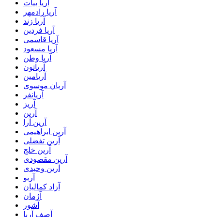
آریا بیات
آریا رادمهر
آریا زند
آریا فردین
آریا قاسمی
آریا مسعود
آریا وطن
آریاتون
آریامین
آریان موسوی
آریانفر
آریز
آرین
آرین آرا
آرین ابراهیمی
آرین تفضلی
آرین خلج
آرین مقصودی
آرین وحیدی
آریو
آزاد کمالیان
آژمان
آشور
آصف آریا