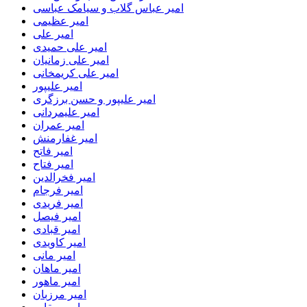
امیر عباس گلاب و سیامک عباسی
امیر عظیمی
امیر علی
امیر علی حمیدی
امیر علی زمانیان
امیر علی کریمخانی
امیر علیپور
امیر علیپور و حسن برزگری
امیر علیمردانی
امیر عمران
امیر غفارمنش
امیر فاتح
امیر فتاح
امیر فخرالدین
امیر فرجام
امیر فریدی
امیر فیصل
امیر قبادی
امیر کاویدی
امیر مانی
امیر ماهان
امیر ماهور
امیر مرزبان