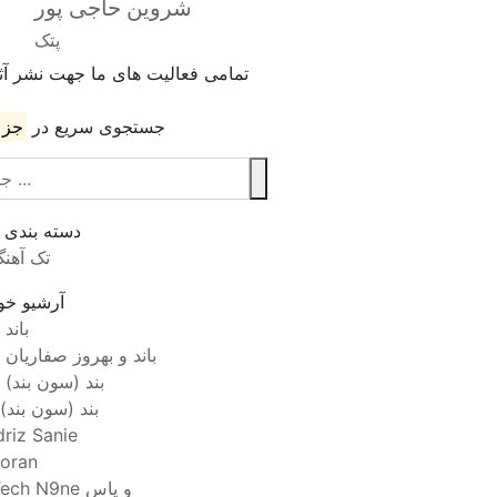
شروین حاجی پور
پتک
تمامی فعالیت های ما جهت نشر آثا
جستجوی سریع در
جز 
دسته بندی
تک آهن
آرشیو خوا
7 باند
7 باند و بهروز صفاریان
7 بند (سون بند)
۷بند (سون بند)
driz Sanie
oran
Tech N9ne و یاس