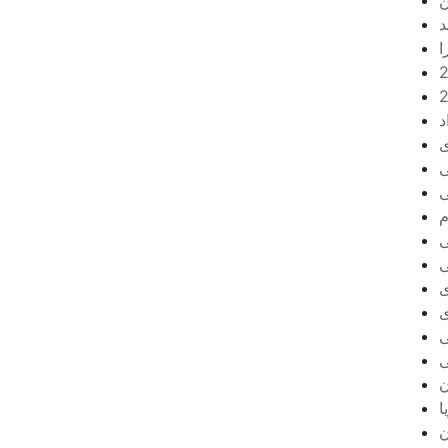
ن
د
ا
د
ی
ی
ی
م
ی
ی
ی
ی
ی
ی
ن
ا
ن