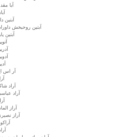
آبا مقد
آبا
آبتین داب
آبتین روحبخش داورا
آبتین یار
آتوی
آدری
آدوی
آدی
آر اس ا
آرا
آراد شا
آراد عباس
آرا
آراز الما
آراز نصیر
آراکو
آرا