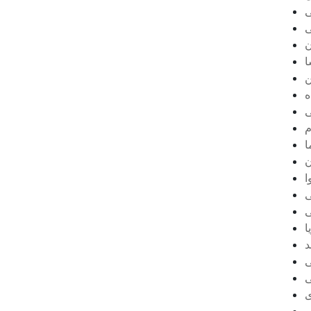
ی
ی
ن
ا
ن
ه
ی
م
ا
ن
ا
ی
ی
ا
د
ی
ی
ی