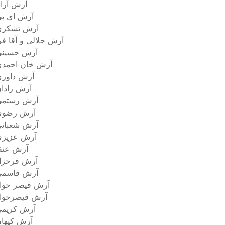
آرش آرا
آرش ای پ
آرش تشکری
آرش جلالی و آقا فر
آرش حسینی
آرش خان احمد
آرش داور
آرش رادا
آرش رستمى
آرش رضوی
آرش شعبان
آرش عزیزی
آرش عنق
آرش فرخزا
آرش قاسمی
آرش قیصر خوا
آرش قیصرخوا
آرش کریم
آرش کیها