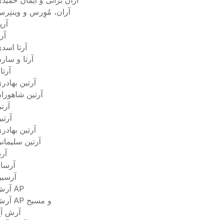
آران براتی و ایمان حمید
آران، مُوِرس و وینتِر
آرپ
آرت
آرتا اسد
آرتا و سار
آرتا
آرتبن بهادر
آرتين شاهورا
آرت
آرتی
آرتین بهادر
آرتین سلیمان
آرد
آرسا
آرسی
آرش AP
آرش AP و مسیح
آرش آ