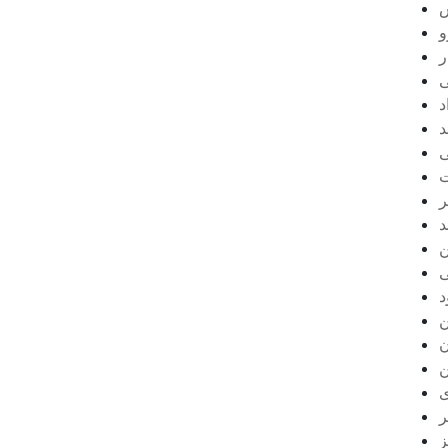
و
ر
ی
د
د
ی
ت
ر
د
ن
ی
د
ن
ن
ن
ی
ر
ز