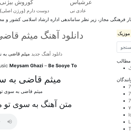
عرشیاس
کوروش بیژنی
عادی نی
دوست دارم (ورژن اصلی)
ر فرهنگی مجاز، زیر نظر ساماندهی اداره ارشاد اسلامی کشور و مطا
دانلود آهنگ میثم قاضی
موزیک
دانلود آهنگ جدید
میثم قاضی
به ن
 مطالب
usic
Meysam Ghazi
–
Be Sooye To
گ
میثم قاضی به س
نندگان
متن آهنگ به سوی تو 
I
L