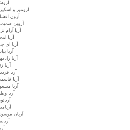
آروش
آرومیر و اسکیز
آرون افشا
آروین صمیم
آریا آرام نژا
آریا امج
آریا ای ج
آریا بیا
آریا رادمه
آریا زن
آریا فردی
آریا قاسم
آریا مسعو
آریا وط
آریاتو
آریامی
آریان موسو
آریانف
آری