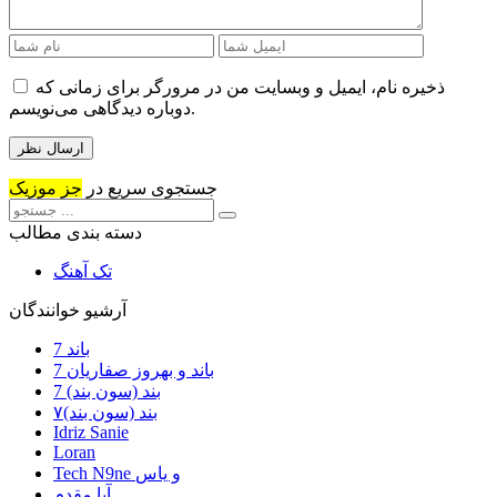
ذخیره نام، ایمیل و وبسایت من در مرورگر برای زمانی که
دوباره دیدگاهی می‌نویسم.
جستجوی سریع در
جز موزیک
دسته بندی مطالب
تک آهنگ
آرشیو خوانندگان
7 باند
7 باند و بهروز صفاریان
7 بند (سون بند)
۷بند (سون بند)
Idriz Sanie
Loran
Tech N9ne و یاس
آبا مقدم