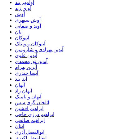
آوامهر بند
آوای زند
آوش
آوش سپهری
آوید و صفایی
آیان
آیتوکان
آیتوکان و ویناک
آیدین بهزادی و شارومین
آیدین علوی
آیدین نورمحمدی
آیرین بهرام
آیسا حیدری
آینا بند
آیهان
آیهان راد
آیهان و نامیک
ائلخان گوی سس
ابراهیم افشین
ابراهیم درزی حاجی
ابراهیم صالحی
ابنان
ابوالفضل آذری
ابوالفضل اکبری