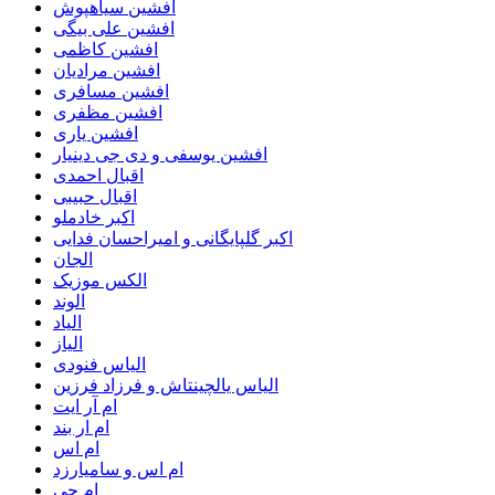
افشین سیاهپوش
افشین علی بیگی
افشین کاظمی
افشین مرادیان
افشین مسافری
افشین مظفری
افشین یاری
افشین یوسفی و دی جی دینیار
اقبال احمدی
اقبال حبیبی
اکبر خادملو
اکبر گلپایگانی و امیراحسان فدایی
الجان
الکس موزیک
الوند
الیاد
الیاز
الیاس فنودی
الیاس یالچینتاش و فرزاد فرزین
ام آر ایت
ام‌ ار بند
ام اس
ام اس و سامیارزد
ام جی