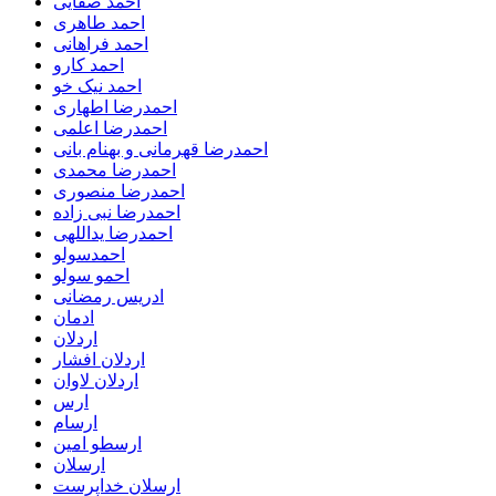
احمد صفایی
احمد طاهری
احمد فراهانی
احمد کارو
احمد نیک خو
احمدرضا اطهاری
احمدرضا اعلمی
احمدرضا قهرمانی و بهنام بانی
احمدرضا محمدی
احمدرضا منصوری
احمدرضا نبی زاده
احمدرضا یداللهی
احمدسولو
احمو سولو
ادریس رمضانی
ادمان
اردلان
اردلان افشار
اردلان لاوان
ارس
ارسام
ارسطو امین
ارسلان
ارسلان خداپرست