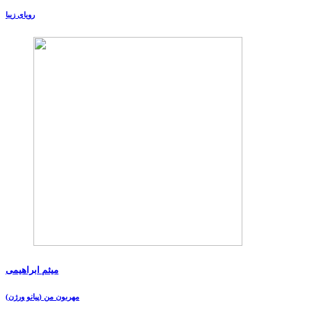
رویای زیبا
میثم ابراهیمی
مهربون من (پیانو ورژن)