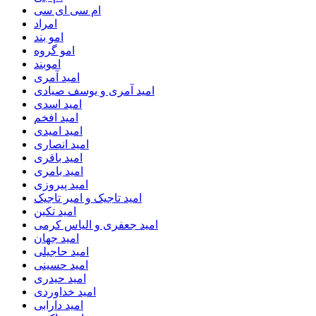
ام سی ای سی
امراد
امو بند
امو گروه
اموبند
امید آمری
امید آمری و یوسف صیادی
امید اسدی
امید افخم
امید امیدی
امید انصاری
امید باقری
امید بامری
امید پیروزی
امید تاجیک و امیر تاجیک
امید تکین
امید جعفری و الیاس کرمی
امید جهان
امید حاجیلی
امید حسینی
امید حیدری
امید خداوردی
امید دارابی