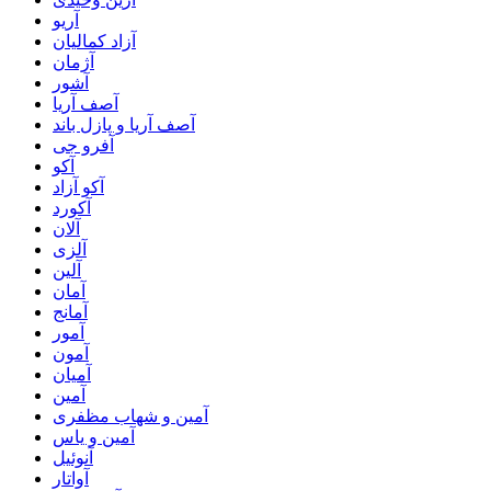
آریو
آزاد کمالیان
آژمان
آشور
آصف آریا
آصف آریا و پازل باند
آفرو جی
آکو
آکو آزاد
آکورد
آلان
آلزی
آلین
آمان
آمانج
آمور
آمون
آمیان
آمین
آمین و شهاب مظفری
آمین و یاس
آنوئیل
آواتار