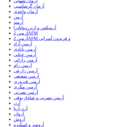
آرمان شهابی
آرمان گرشاسبی
آرمان واحدی
آرمن
آرمند
آرمیکس و ارین دوانادرا
آرمین 2AFM
آرمین 2AFM و فریدون آسرایی
آرمین آراد
آرمین بابادی
آرمین حیاتی
آرمین رازانی
آرمین رام
آرمین زارعی
آرمین شفیعی
آرمین فیروزی
آرمین مکری
آرمین نصرتی
آرمین نصرتی و صادق بوقی
آرن
آرن آریا
آروان
آروش
آرومیر و اسکیزو