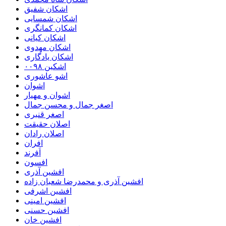
اشکان شفیق
اشکان شمسایی
اشکان‌ کمانگری
اشکان کیانی
اشکان مهدوی
اشکان یادگاری
اشکین ۰۰۹۸
اشو عاشوری
اشوان
اشوان و مهیار
اصغر جمال و محسن جمال
اصغر قنبری
اصلان حقیقت
اصلان رادان
افران
اَفرند
افسون
افشین آذری
افشین آذری و محمدرضا شعبان زاده
افشین اشرفی
افشین امینی
افشین حسنی
افشین خان