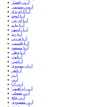
آرون افشار
آروین صمیمی
آریا آرام نژاد
آریا امجد
آریا ای جی
آریا بیات
آریا رادمهر
آریا زند
آریا فردین
آریا قاسمی
آریا مسعود
آریا وطن
آریاتون
آریامین
آریان موسوی
آریانفر
آریز
آرین
آرین آرا
آرین ابراهیمی
آرین تفضلی
آرین خلج
آرین مقصودی
آرین وحیدی