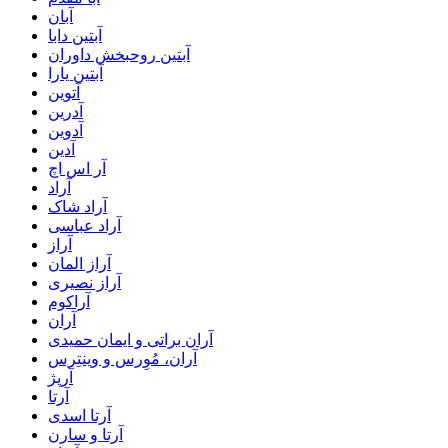
آبان
آبتین دابا
آبتین روحبخش داوران
آبتین یارا
آتوین
آدرین
آدوین
آدین
آر اس اچ
آراد
آراد شاک
آراد عباسی
آراز
آراز المان
آراز نصیری
آراکوم
آران
آران براتی و ایمان حمیدی
آران، مُوِرس و وینتِرس
آرپژ
آرتا
آرتا اسدی
آرتا و سارن