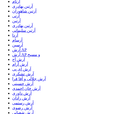
آرتام
آرتبن بهادری
آرتين شاهوران
آرتی
آرتین
آرتین بهادری
آرتین سلیمانی
آردا
آرسام
آرسین
آرش AP
آرش AP و مسیح
آرش آج
آرش آرام
آرش ای پی
آرش تشکری
آرش جلالی و آقا فرا
آرش حسینی
آرش خان احمدی
آرش داوری
آرش رادان
آرش رستمى
آرش رضوی
آرش شعبانی