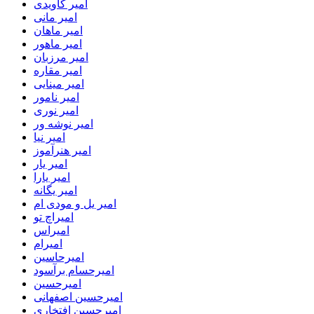
امیر کاویدی
امیر مانی
امیر ماهان
امیر ماهور
امیر مرزبان
امیر مقاره
امیر مینایی
امیر نامور
امیر نوری
امیر نوشه ور
امیر نیا
امیر هنرآموز
امیر یار
امیر یارا
امیر یگانه
امیر یل و مودی ام
امیراچ تو
امیراس
امیرام
امیرحاسین
امیرحسام برآسود
امیرحسین
امیرحسین اصفهانی
امیرحسین افتخاری