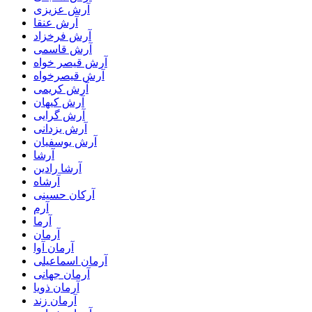
آرش عزیزی
آرش عنقا
آرش فرخزاد
آرش قاسمی
آرش قیصر خواه
آرش قیصرخواه
آرش کریمی
آرش کیهان
آرش گرایی
آرش یزدانی
آرش یوسفیان
آرشا
آرشا رادین
آرشاه
آرکان حسینی
آرم
آرما
آرمان
آرمان آوا
آرمان اسماعیلی
آرمان جهانی
آرمان ذویا
آرمان زند