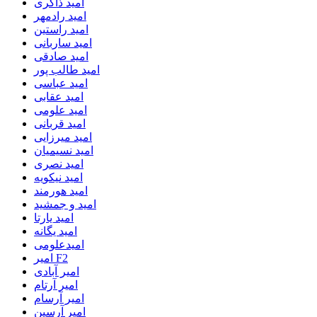
امید ذاکری
امید رادمهر
امید راستین
امید ساربانی
امید صادقی
امید طالب پور
امید عباسی
امید عقابی
امید علومی
امید قربانی
امید میرزایی
امید نسیمیان
امید نصری
امید نیکویه
امید هورمند
امید و جمشید
امید یارتا
امید یگانه
امیدعلومی
امیر F2
امیر آبادی
امیر آرتام
امیر آرسام
امیر آرسین