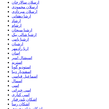
ارسلان سالارخان
ارسلان محمودی
ارسلان میردادی
ارشا دهقانی
ارشاد
ارشام
ارشیا سبحان
ارشیا شالی بیک
ارشیا یامی
ارشیان
اریا رادمهر
اِسان
اسپشال امیر
استرید
استودیو گویا
اسفندیار دیبا
اسماعیل قیاسی
اسمال
اسی
اسی خیراتی
اسی کناری
اشکان بلندرفتار
اشکان رسا
اشکان شاه محمدی