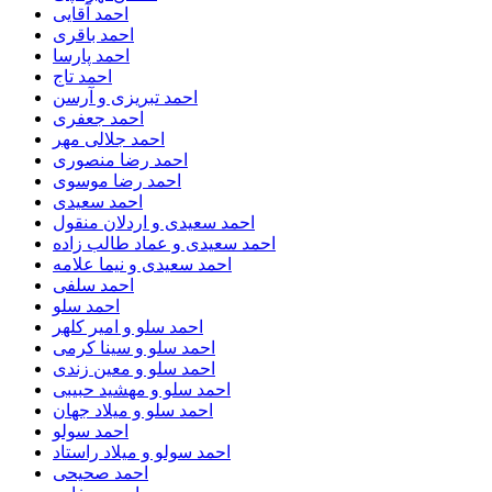
احمد آقایی
احمد باقری
احمد پارسا
احمد تاج
احمد تبریزی و آرسن
احمد جعفری
احمد جلالی مهر
احمد رضا منصوری
احمد رضا موسوی
احمد سعیدی
احمد سعیدی و اردلان منقول
احمد سعیدی و عماد طالب زاده
احمد سعیدی و نیما علامه
احمد سلفی
احمد سلو
احمد سلو و امیر کلهر
احمد سلو و سینا کرمی
احمد سلو و معین زندی
احمد سلو و مهشید حبیبی
احمد سلو و میلاد جهان
احمد سولو
احمد سولو و میلاد راستاد
احمد صحیحی