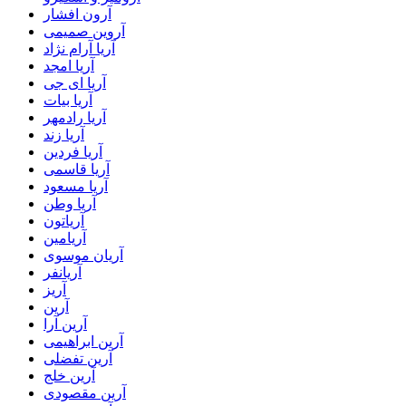
آرون افشار
آروین صمیمی
آریا آرام نژاد
آریا امجد
آریا ای جی
آریا بیات
آریا رادمهر
آریا زند
آریا فردین
آریا قاسمی
آریا مسعود
آریا وطن
آریاتون
آریامین
آریان موسوی
آریانفر
آریز
آرین
آرین آرا
آرین ابراهیمی
آرین تفضلی
آرین خلج
آرین مقصودی