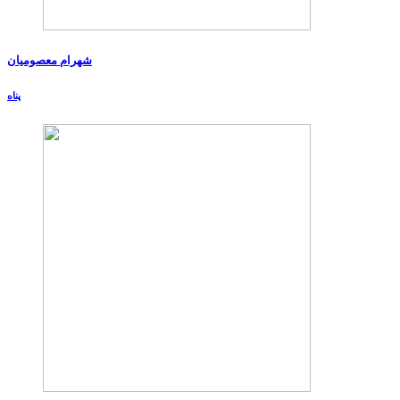
شهرام معصومیان
پناه