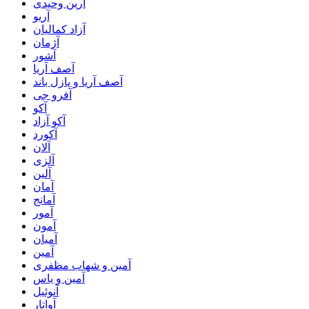
آرین وحیدی
آریو
آزاد کمالیان
آژمان
آشور
آصف آریا
آصف آریا و پازل باند
آفرو جی
آکو
آکو آزاد
آکورد
آلان
آلزی
آلین
آمان
آمانج
آمور
آمون
آمیان
آمین
آمین و شهاب مظفری
آمین و یاس
آنوئیل
آواتار