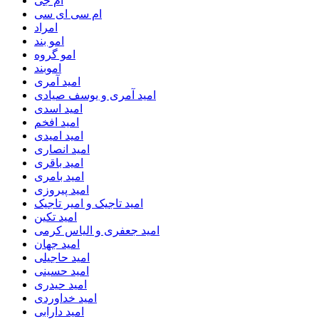
ام جی
ام سی ای سی
امراد
امو بند
امو گروه
اموبند
امید آمری
امید آمری و یوسف صیادی
امید اسدی
امید افخم
امید امیدی
امید انصاری
امید باقری
امید بامری
امید پیروزی
امید تاجیک و امیر تاجیک
امید تکین
امید جعفری و الیاس کرمی
امید جهان
امید حاجیلی
امید حسینی
امید حیدری
امید خداوردی
امید دارابی