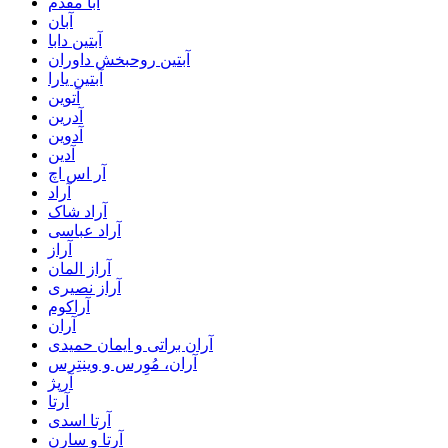
آبا مقدم
آبان
آبتین دابا
آبتین روحبخش داوران
آبتین یارا
آتوین
آدرین
آدوین
آدین
آر اس اچ
آراد
آراد شاک
آراد عباسی
آراز
آراز المان
آراز نصیری
آراکوم
آران
آران براتی و ایمان حمیدی
آران، مُوِرس و وینتِرس
آرپژ
آرتا
آرتا اسدی
آرتا و سارن