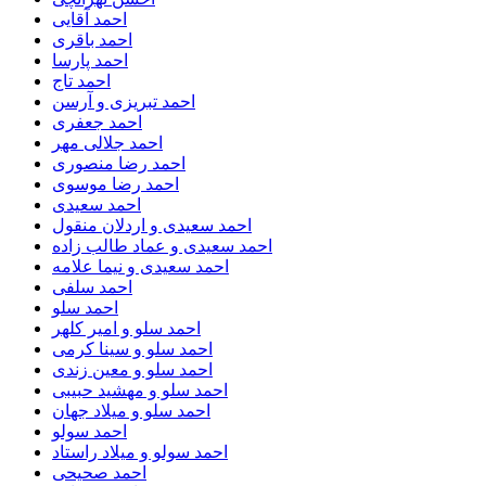
احمد آقایی
احمد باقری
احمد پارسا
احمد تاج
احمد تبریزی و آرسن
احمد جعفری
احمد جلالی مهر
احمد رضا منصوری
احمد رضا موسوی
احمد سعیدی
احمد سعیدی و اردلان منقول
احمد سعیدی و عماد طالب زاده
احمد سعیدی و نیما علامه
احمد سلفی
احمد سلو
احمد سلو و امیر کلهر
احمد سلو و سینا کرمی
احمد سلو و معین زندی
احمد سلو و مهشید حبیبی
احمد سلو و میلاد جهان
احمد سولو
احمد سولو و میلاد راستاد
احمد صحیحی