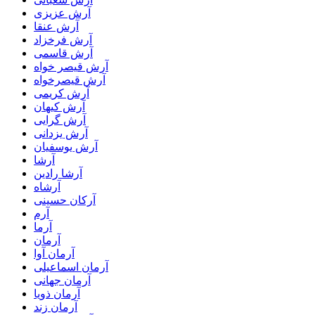
آرش عزیزی
آرش عنقا
آرش فرخزاد
آرش قاسمی
آرش قیصر خواه
آرش قیصرخواه
آرش کریمی
آرش کیهان
آرش گرایی
آرش یزدانی
آرش یوسفیان
آرشا
آرشا رادین
آرشاه
آرکان حسینی
آرم
آرما
آرمان
آرمان آوا
آرمان اسماعیلی
آرمان جهانی
آرمان ذویا
آرمان زند