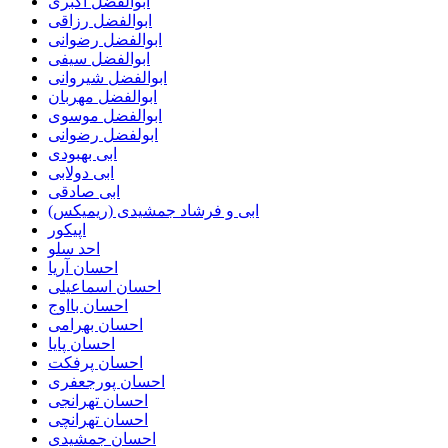
ابوالفضل اکبری
ابوالفضل رزاقی
ابوالفضل رضوانی
ابوالفضل سیفی
ابوالفضل شیروانی
ابوالفضل مهربان
ابوالفضل موسوی
ابولفضل رضوانی
ابی بهبودی
ابی دولابی
ابی صادقی
ابی و فرشاد جمشیدی (ریمیکس)
اپیکور
احد سلو
احسان آریا
احسان اسماعیلی
احسان بااوج
احسان بهرامی
احسان پایا
احسان پرفکت
احسان پورجعفری
احسان تهرانجی
احسان تهرانچی
احسان جمشیدی