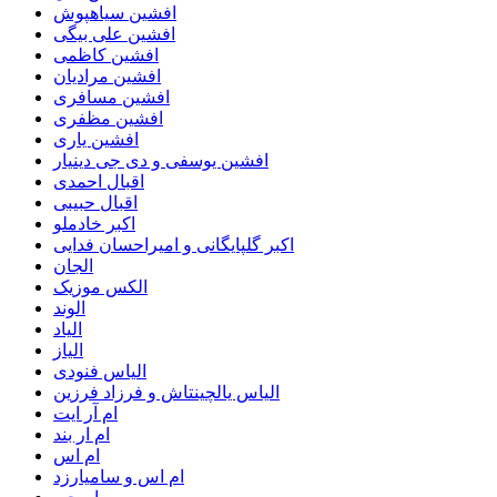
افشین سیاهپوش
افشین علی بیگی
افشین کاظمی
افشین مرادیان
افشین مسافری
افشین مظفری
افشین یاری
افشین یوسفی و دی جی دینیار
اقبال احمدی
اقبال حبیبی
اکبر خادملو
اکبر گلپایگانی و امیراحسان فدایی
الجان
الکس موزیک
الوند
الیاد
الیاز
الیاس فنودی
الیاس یالچینتاش و فرزاد فرزین
ام آر ایت
ام‌ ار بند
ام اس
ام اس و سامیارزد