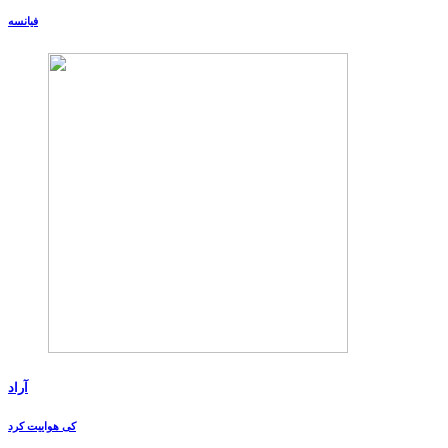
فیانسه
آراد
کی هواییت کرد