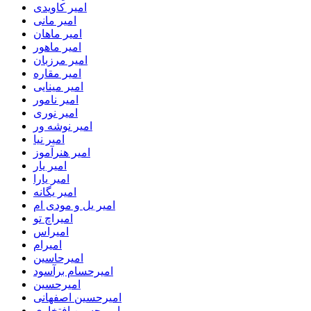
امیر کاویدی
امیر مانی
امیر ماهان
امیر ماهور
امیر مرزبان
امیر مقاره
امیر مینایی
امیر نامور
امیر نوری
امیر نوشه ور
امیر نیا
امیر هنرآموز
امیر یار
امیر یارا
امیر یگانه
امیر یل و مودی ام
امیراچ تو
امیراس
امیرام
امیرحاسین
امیرحسام برآسود
امیرحسین
امیرحسین اصفهانی
امیرحسین افتخاری