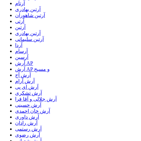
آرتام
آرتبن بهادری
آرتين شاهوران
آرتی
آرتین
آرتین بهادری
آرتین سلیمانی
آردا
آرسام
آرسین
آرش AP
آرش AP و مسیح
آرش آج
آرش آرام
آرش ای پی
آرش تشکری
آرش جلالی و آقا فرا
آرش حسینی
آرش خان احمدی
آرش داوری
آرش رادان
آرش رستمى
آرش رضوی
آرش شعبانی