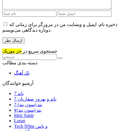
ذخیره نام، ایمیل و وبسایت من در مرورگر برای زمانی که
دوباره دیدگاهی می‌نویسم.
جستجوی سریع در
جز موزیک
دسته بندی مطالب
تک آهنگ
آرشیو خوانندگان
7 باند
7 باند و بهروز صفاریان
7 بند (سون بند)
۷بند (سون بند)
Idriz Sanie
Loran
Tech N9ne و یاس