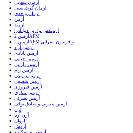
آرمان شهابی
آرمان گرشاسبی
آرمان واحدی
آرمن
آرمند
آرمیکس و ارین دوانادرا
آرمین 2AFM
آرمین 2AFM و فریدون آسرایی
آرمین آراد
آرمین بابادی
آرمین حیاتی
آرمین رازانی
آرمین رام
آرمین زارعی
آرمین شفیعی
آرمین فیروزی
آرمین مکری
آرمین نصرتی
آرمین نصرتی و صادق بوقی
آرن
آرن آریا
آروان
آروش
آرومیر و اسکیزو