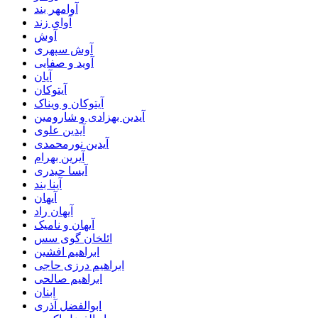
آوامهر بند
آوای زند
آوش
آوش سپهری
آوید و صفایی
آیان
آیتوکان
آیتوکان و ویناک
آیدین بهزادی و شارومین
آیدین علوی
آیدین نورمحمدی
آیرین بهرام
آیسا حیدری
آینا بند
آیهان
آیهان راد
آیهان و نامیک
ائلخان گوی سس
ابراهیم افشین
ابراهیم درزی حاجی
ابراهیم صالحی
ابنان
ابوالفضل آذری