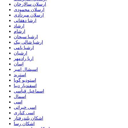
ارسلان سالارخان
ارسلان محمودی
ارسلان میردادی
ارشا دهقانی
ارشاد
ارشام
ارشیا سبحان
ارشیا شالی بیک
ارشیا یامی
ارشیان
اریا رادمهر
اِسان
اسپشال امیر
استرید
استودیو گویا
اسفندیار دیبا
اسماعیل قیاسی
اسمال
اسی
اسی خیراتی
اسی کناری
اشکان بلندرفتار
اشکان رسا