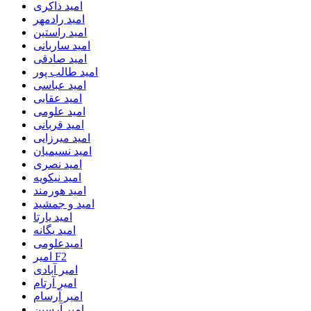
امید ذاکری
امید رادمهر
امید راستین
امید ساربانی
امید صادقی
امید طالب پور
امید عباسی
امید عقابی
امید علومی
امید قربانی
امید میرزایی
امید نسیمیان
امید نصری
امید نیکویه
امید هورمند
امید و جمشید
امید یارتا
امید یگانه
امیدعلومی
امیر F2
امیر آبادی
امیر آرتام
امیر آرسام
امیر آرسین