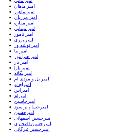
امیر مانی
امیر ماهان
امیر ماهور
امیر مرزبان
امیر مقاره
امیر مینایی
امیر نامور
امیر نوری
امیر نوشه ور
امیر نیا
امیر هنرآموز
امیر یار
امیر یارا
امیر یگانه
امیر یل و مودی ام
امیراچ تو
امیراس
امیرام
امیرحاسین
امیرحسام برآسود
امیرحسین
امیرحسین اصفهانی
امیرحسین افتخاری
امیرحسین تیرگانی