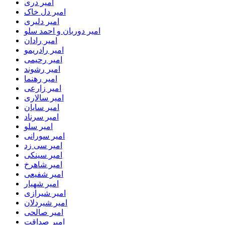
امیر دری
امیر دل خاک
امیر دلیری
امیر دوربان و احمد سلو
امیر رادان
امیر رادریمو
امیر رحیمی
امیر رشوند
امیر رهنما
امیر زارعی
امیر سالاری
امیر سایان
امیر سرناد
امیر سلو
امیر سورانی
امیر سی زد
امیر سینکی
امیر شاهرخ
امیر شفیعی
امیر شهیار
امیر شیرازی
امیر شیردلان
امیر صالحی
امیر صداقت