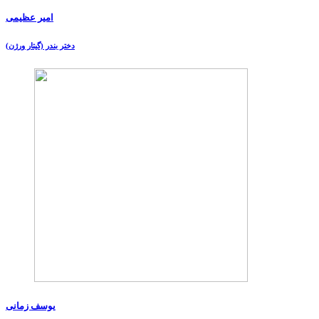
امیر عظیمی
دختر بندر (گیتار ورژن)
یوسف زمانی