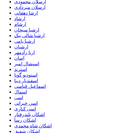
ارسلان محمودی
ارسلان میردادی
ارشا دهقانی
ارشاد
ارشام
ارشیا سبحان
ارشیا شالی بیک
ارشیا یامی
ارشیان
اریا رادمهر
اِسان
اسپشال امیر
استرید
استودیو گویا
اسفندیار دیبا
اسماعیل قیاسی
اسمال
اسی
اسی خیراتی
اسی کناری
اشکان بلندرفتار
اشکان رسا
اشکان شاه محمدی
اشکان شفیق