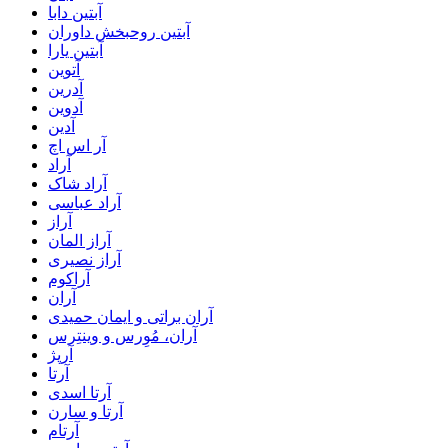
آبتین دابا
آبتین روحبخش داوران
آبتین یارا
آتوین
آدرین
آدوین
آدین
آر اس اچ
آراد
آراد شاک
آراد عباسی
آراز
آراز المان
آراز نصیری
آراکوم
آران
آران براتی و ایمان حمیدی
آران، مُوِرس و وینتِرس
آرپژ
آرتا
آرتا اسدی
آرتا و سارن
آرتام