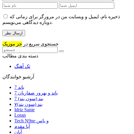
ذخیره نام، ایمیل و وبسایت من در مرورگر برای زمانی که
دوباره دیدگاهی می‌نویسم.
جستجوی سریع در
جز موزیک
دسته بندی مطالب
تک آهنگ
آرشیو خوانندگان
7 باند
7 باند و بهروز صفاریان
7 بند (سون بند)
۷بند (سون بند)
Idriz Sanie
Loran
Tech N9ne و یاس
آبا مقدم
آبان