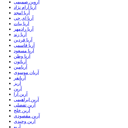
آروین صمیمی
آریا آرام نژاد
آریا امجد
آریا ای جی
آریا بیات
آریا رادمهر
آریا زند
آریا فردین
آریا قاسمی
آریا مسعود
آریا وطن
آریاتون
آریامین
آریان موسوی
آریانفر
آریز
آرین
آرین آرا
آرین ابراهیمی
آرین تفضلی
آرین خلج
آرین مقصودی
آرین وحیدی
آریو