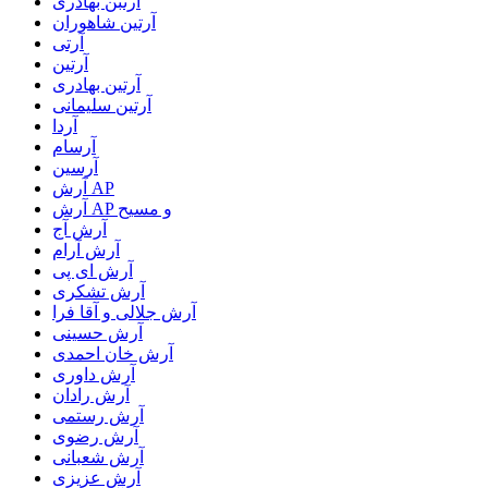
آرتبن بهادری
آرتين شاهوران
آرتی
آرتین
آرتین بهادری
آرتین سلیمانی
آردا
آرسام
آرسین
آرش AP
آرش AP و مسیح
آرش آج
آرش آرام
آرش ای پی
آرش تشکری
آرش جلالی و آقا فرا
آرش حسینی
آرش خان احمدی
آرش داوری
آرش رادان
آرش رستمى
آرش رضوی
آرش شعبانی
آرش عزیزی