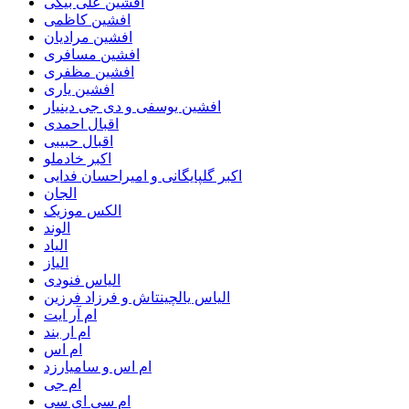
افشین علی بیگی
افشین کاظمی
افشین مرادیان
افشین مسافری
افشین مظفری
افشین یاری
افشین یوسفی و دی جی دینیار
اقبال احمدی
اقبال حبیبی
اکبر خادملو
اکبر گلپایگانی و امیراحسان فدایی
الجان
الکس موزیک
الوند
الیاد
الیاز
الیاس فنودی
الیاس یالچینتاش و فرزاد فرزین
ام آر ایت
ام‌ ار بند
ام اس
ام اس و سامیارزد
ام جی
ام سی ای سی