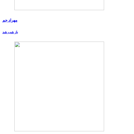
مهراد جم
باز شب شد