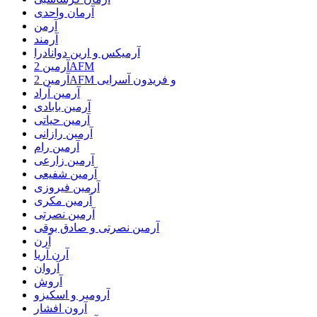
آرمان واحدی
آرمن
آرمند
آرمیکس و ارین دوانادرا
آرمین 2AFM
آرمین 2AFM و فریدون آسرایی
آرمین آراد
آرمین بابادی
آرمین حیاتی
آرمین رازانی
آرمین رام
آرمین زارعی
آرمین شفیعی
آرمین فیروزی
آرمین مکری
آرمین نصرتی
آرمین نصرتی و صادق بوقی
آرن
آرن آریا
آروان
آروش
آرومیر و اسکیزو
آرون افشار