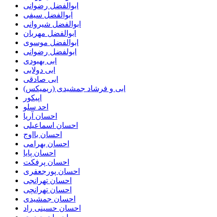
ابوالفضل رضوانی
ابوالفضل سیفی
ابوالفضل شیروانی
ابوالفضل مهربان
ابوالفضل موسوی
ابولفضل رضوانی
ابی بهبودی
ابی دولابی
ابی صادقی
ابی و فرشاد جمشیدی (ریمیکس)
اپیکور
احد سلو
احسان آریا
احسان اسماعیلی
احسان بااوج
احسان بهرامی
احسان پایا
احسان پرفکت
احسان پورجعفری
احسان تهرانجی
احسان تهرانچی
احسان جمشیدی
احسان حسینی راد