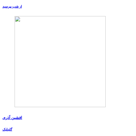
از شب بپرسید
افشین آذری
گلینلیک