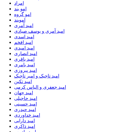
امراد
امو بند
امو گروه
اموبند
امید آمری
امید آمری و یوسف صیادی
امید اسدی
امید افخم
امید امیدی
امید انصاری
امید باقری
امید بامری
امید پیروزی
امید تاجیک و امیر تاجیک
امید تکین
امید جعفری و الیاس کرمی
امید جهان
امید حاجیلی
امید حسینی
امید حیدری
امید خداوردی
امید دارابی
امید ذاکری
امید رادمهر