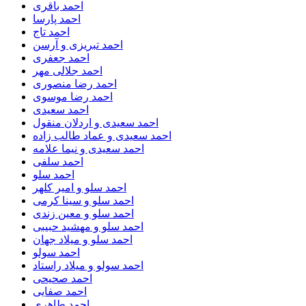
احمد باقری
احمد پارسا
احمد تاج
احمد تبریزی و آرسن
احمد جعفری
احمد جلالی مهر
احمد رضا منصوری
احمد رضا موسوی
احمد سعیدی
احمد سعیدی و اردلان منقول
احمد سعیدی و عماد طالب زاده
احمد سعیدی و نیما علامه
احمد سلفی
احمد سلو
احمد سلو و امیر کلهر
احمد سلو و سینا کرمی
احمد سلو و معین زندی
احمد سلو و مهشید حبیبی
احمد سلو و میلاد جهان
احمد سولو
احمد سولو و میلاد راستاد
احمد صحیحی
احمد صفایی
احمد طاهری