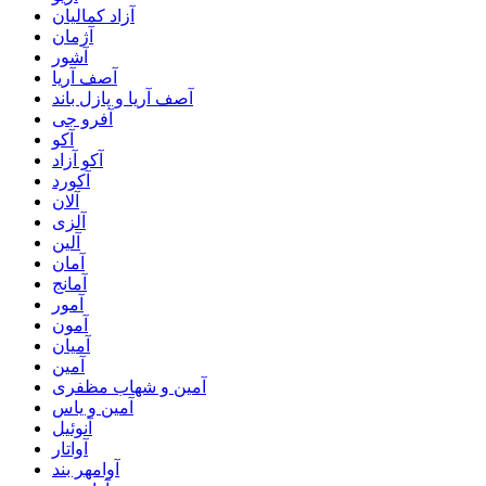
آزاد کمالیان
آژمان
آشور
آصف آریا
آصف آریا و پازل باند
آفرو جی
آکو
آکو آزاد
آکورد
آلان
آلزی
آلین
آمان
آمانج
آمور
آمون
آمیان
آمین
آمین و شهاب مظفری
آمین و یاس
آنوئیل
آواتار
آوامهر بند