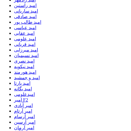
امید راستین
امید ساربانی
امید صادقی
امید طالب پور
امید عباسی
امید عقابی
امید علومی
امید قربانی
امید میرزایی
امید نسیمیان
امید نصری
امید نیکویه
امید هورمند
امید و جمشید
امید یارتا
امید یگانه
امیدعلومی
امیر F2
امیر آبادی
امیر آرتام
امیر آرسام
امیر آرسین
امیر آرمان