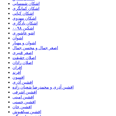
اشکان شمسایی
اشکان‌ کمانگری
اشکان کیانی
اشکان مهدوی
اشکان یادگاری
اشکین ۰۰۹۸
اشو عاشوری
اشوان
اشوان و مهیار
اصغر جمال و محسن جمال
اصغر قنبری
اصلان حقیقت
اصلان رادان
افران
اَفرند
افسون
افشین آذری
افشین آذری و محمدرضا شعبان زاده
افشین اشرفی
افشین امینی
افشین حسنی
افشین خان
افشین سیاهپوش