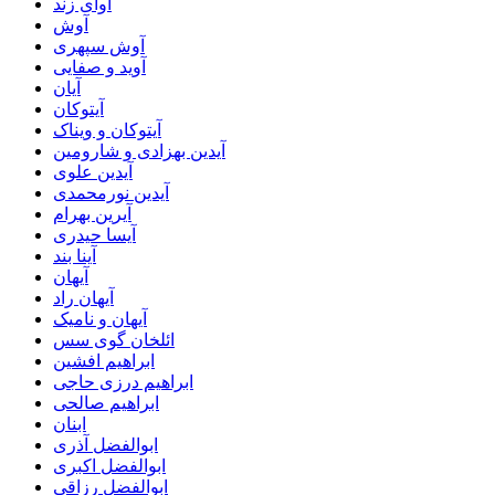
آوای زند
آوش
آوش سپهری
آوید و صفایی
آیان
آیتوکان
آیتوکان و ویناک
آیدین بهزادی و شارومین
آیدین علوی
آیدین نورمحمدی
آیرین بهرام
آیسا حیدری
آینا بند
آیهان
آیهان راد
آیهان و نامیک
ائلخان گوی سس
ابراهیم افشین
ابراهیم درزی حاجی
ابراهیم صالحی
ابنان
ابوالفضل آذری
ابوالفضل اکبری
ابوالفضل رزاقی