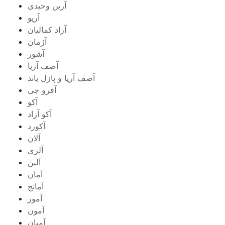
آرین وحیدی
آریو
آزاد کمالیان
آژمان
آشور
آصف آریا
آصف آریا و پازل باند
آفرو جی
آکو
آکو آزاد
آکورد
آلان
آلزی
آلین
آمان
آمانج
آمور
آمون
آمیان