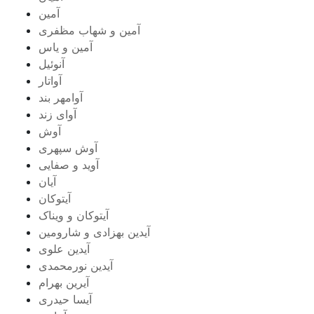
آمین
آمین و شهاب مظفری
آمین و یاس
آنوئیل
آواتار
آوامهر بند
آوای زند
آوش
آوش سپهری
آوید و صفایی
آیان
آیتوکان
آیتوکان و ویناک
آیدین بهزادی و شارومین
آیدین علوی
آیدین نورمحمدی
آیرین بهرام
آیسا حیدری