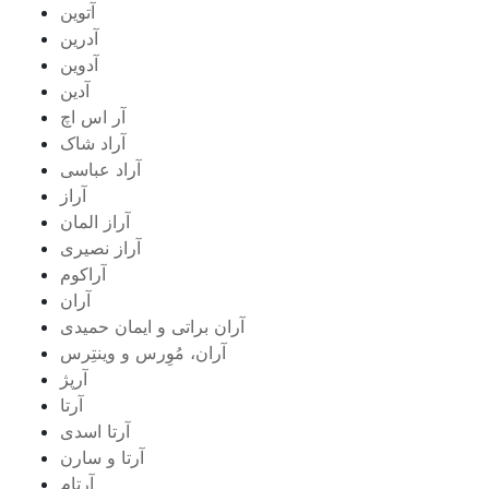
آتوین
آدرین
آدوین
آدین
آر اس اچ
آراد شاک
آراد عباسی
آراز
آراز المان
آراز نصیری
آراکوم
آران
آران براتی و ایمان حمیدی
آران، مُوِرس و وینتِرس
آرپژ
آرتا
آرتا اسدی
آرتا و سارن
آرتام