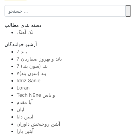
دسته بندی مطالب
تک آهنگ
آرشیو خوانندگان
7 باند
7 باند و بهروز صفاریان
7 بند (سون بند)
۷بند (سون بند)
Idriz Sanie
Loran
Tech N9ne و یاس
آبا مقدم
آبان
آبتین دابا
آبتین روحبخش داوران
آبتین یارا