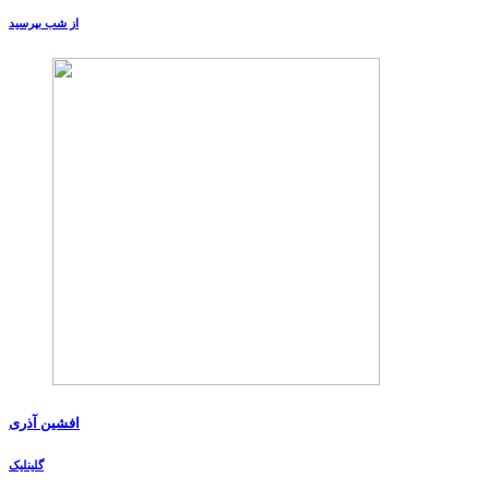
از شب بپرسید
افشین آذری
گلینلیک