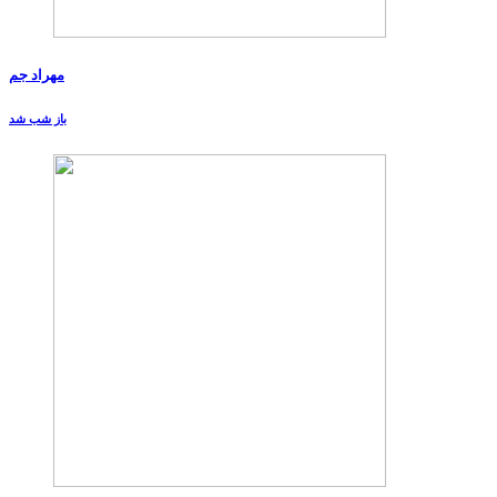
مهراد جم
باز شب شد