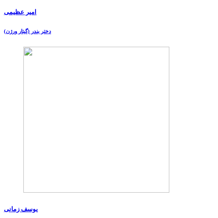
امیر عظیمی
دختر بندر (گیتار ورژن)
یوسف زمانی