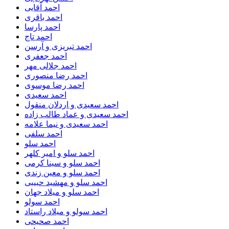
احمد آقایی
احمد باقری
احمد پارسا
احمد تاج
احمد تبریزی و آرسن
احمد جعفری
احمد جلالی مهر
احمد رضا منصوری
احمد رضا موسوی
احمد سعیدی
احمد سعیدی و اردلان منقول
احمد سعیدی و عماد طالب زاده
احمد سعیدی و نیما علامه
احمد سلفی
احمد سلو
احمد سلو و امیر کلهر
احمد سلو و سینا کرمی
احمد سلو و معین زندی
احمد سلو و مهشید حبیبی
احمد سلو و میلاد جهان
احمد سولو
احمد سولو و میلاد راستاد
احمد صحیحی