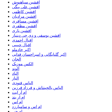
افشین سیاهپوش
افشین علی بیگی
افشین کاظمی
افشین مرادیان
افشین مسافری
افشین مظفری
افشین یاری
افشین یوسفی و دی جی دینیار
اقبال احمدی
اقبال حبیبی
اکبر خادملو
اکبر گلپایگانی و امیراحسان فدایی
الجان
الکس موزیک
الوند
الیاد
الیاز
الیاس فنودی
الیاس یالچینتاش و فرزاد فرزین
ام آر ایت
ام‌ ار بند
ام اس
ام اس و سامیارزد
ام جی