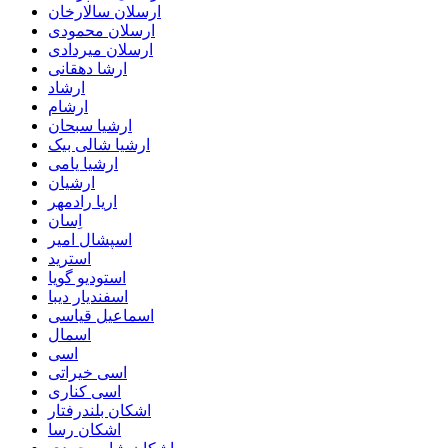
ارسلان سالارخان
ارسلان محمودی
ارسلان میردادی
ارشا دهقانی
ارشاد
ارشام
ارشیا سبحان
ارشیا شالی بیک
ارشیا یامی
ارشیان
اریا رادمهر
اِسان
اسپشال امیر
استرید
استودیو گویا
اسفندیار دیبا
اسماعیل قیاسی
اسمال
اسی
اسی خیراتی
اسی کناری
اشکان بلندرفتار
اشکان رسا