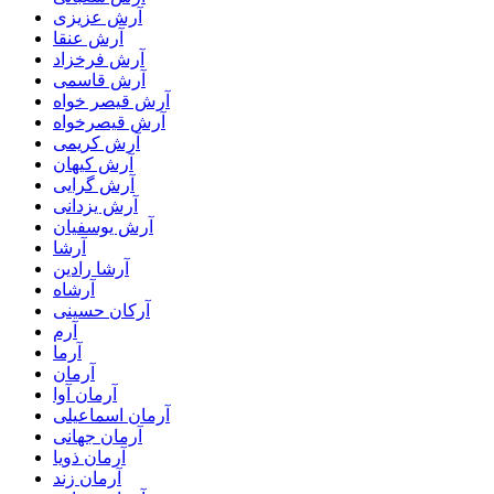
آرش عزیزی
آرش عنقا
آرش فرخزاد
آرش قاسمی
آرش قیصر خواه
آرش قیصرخواه
آرش کریمی
آرش کیهان
آرش گرایی
آرش یزدانی
آرش یوسفیان
آرشا
آرشا رادین
آرشاه
آرکان حسینی
آرم
آرما
آرمان
آرمان آوا
آرمان اسماعیلی
آرمان جهانی
آرمان ذویا
آرمان زند