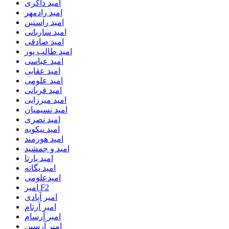
امید ذاکری
امید رادمهر
امید راستین
امید ساربانی
امید صادقی
امید طالب پور
امید عباسی
امید عقابی
امید علومی
امید قربانی
امید میرزایی
امید نسیمیان
امید نصری
امید نیکویه
امید هورمند
امید و جمشید
امید یارتا
امید یگانه
امیدعلومی
امیر F2
امیر آبادی
امیر آرتام
امیر آرسام
امیر آرسین