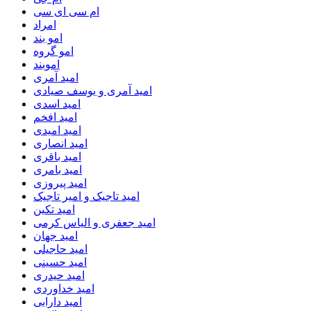
ام سی ای سی
امراد
امو بند
امو گروه
اموبند
امید آمری
امید آمری و یوسف صیادی
امید اسدی
امید افخم
امید امیدی
امید انصاری
امید باقری
امید بامری
امید پیروزی
امید تاجیک و امیر تاجیک
امید تکین
امید جعفری و الیاس کرمی
امید جهان
امید حاجیلی
امید حسینی
امید حیدری
امید خداوردی
امید دارابی