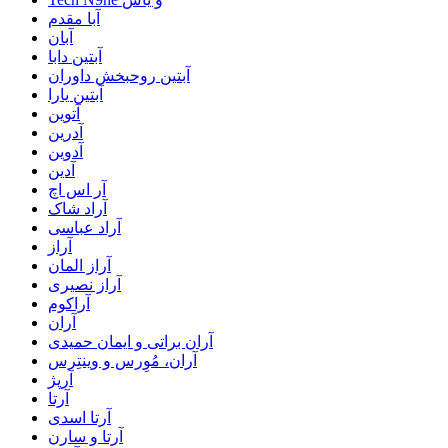
آبا مقدم
آبان
آبتین دابا
آبتین روحبخش داوران
آبتین یارا
آتوین
آدرین
آدوین
آدین
آر اس اچ
آراد شاک
آراد عباسی
آراز
آراز المان
آراز نصیری
آراکوم
آران
آران براتی و ایمان حمیدی
آران، مُوِرس و وینتِرس
آرپژ
آرتا
آرتا اسدی
آرتا و سارن