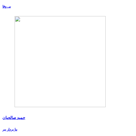
بی وفا
حمید صالحیان
بیا بردار ببر