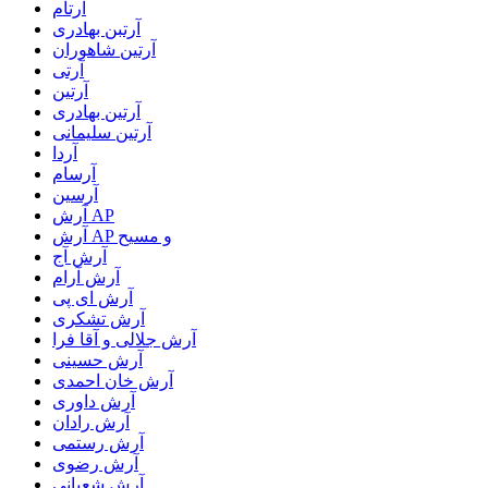
آرتام
آرتبن بهادری
آرتين شاهوران
آرتی
آرتین
آرتین بهادری
آرتین سلیمانی
آردا
آرسام
آرسین
آرش AP
آرش AP و مسیح
آرش آج
آرش آرام
آرش ای پی
آرش تشکری
آرش جلالی و آقا فرا
آرش حسینی
آرش خان احمدی
آرش داوری
آرش رادان
آرش رستمى
آرش رضوی
آرش شعبانی