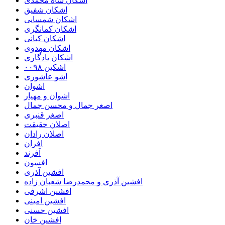
اشکان شاه محمدی
اشکان شفیق
اشکان شمسایی
اشکان‌ کمانگری
اشکان کیانی
اشکان مهدوی
اشکان یادگاری
اشکین ۰۰۹۸
اشو عاشوری
اشوان
اشوان و مهیار
اصغر جمال و محسن جمال
اصغر قنبری
اصلان حقیقت
اصلان رادان
افران
اَفرند
افسون
افشین آذری
افشین آذری و محمدرضا شعبان زاده
افشین اشرفی
افشین امینی
افشین حسنی
افشین خان