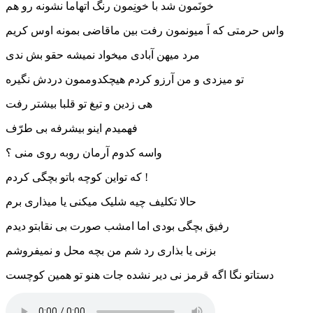
خونَمون شد با خونِمون رنگ اتهاما نشونه رو هم
واس حرمتی که اَ میونمون رفت بین ماقاضی بمونه اوس کریم
مرد میهن آبادی میخواد نمیشه حقو بش ندی
تو میزدی و من آرزو کردم هیچکدوممون دردش نگیره
هی زدین و تیغ تو قلبا بیشتر رفت
فهمیدم اینو بیشرفه بی طرّف
واسه کدوم آرمان روبه روی منی ؟
که تواین کوچه باتو بچگی کردم !
حالا تکلیف چیه شلیک میکنی یا میذاری برم
رفیق بچگی بودی اما امشب صورت بی نقابتو دیدم
بزنی یا بذاری رد شم من بچه محل و نمیفروشم
دستاتو نگا اگه قرمز نی دیر نشده جات هنو تو همین کوچست