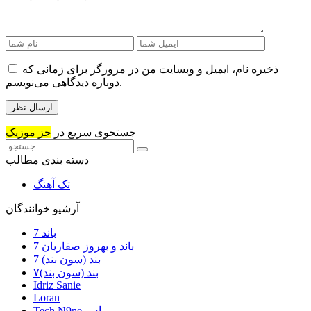
ذخیره نام، ایمیل و وبسایت من در مرورگر برای زمانی که
دوباره دیدگاهی می‌نویسم.
جستجوی سریع در
جز موزیک
دسته بندی مطالب
تک آهنگ
آرشیو خوانندگان
7 باند
7 باند و بهروز صفاریان
7 بند (سون بند)
۷بند (سون بند)
Idriz Sanie
Loran
Tech N9ne و یاس