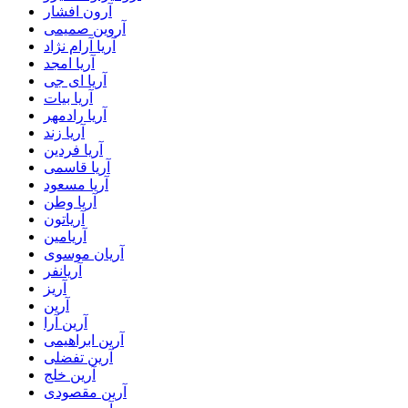
آرون افشار
آروین صمیمی
آریا آرام نژاد
آریا امجد
آریا ای جی
آریا بیات
آریا رادمهر
آریا زند
آریا فردین
آریا قاسمی
آریا مسعود
آریا وطن
آریاتون
آریامین
آریان موسوی
آریانفر
آریز
آرین
آرین آرا
آرین ابراهیمی
آرین تفضلی
آرین خلج
آرین مقصودی