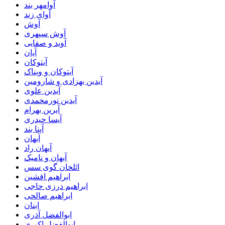
آوامهر بند
آوای زند
آوش
آوش سپهری
آوید و صفایی
آیان
آیتوکان
آیتوکان و ویناک
آیدین بهزادی و شارومین
آیدین علوی
آیدین نورمحمدی
آیرین بهرام
آیسا حیدری
آینا بند
آیهان
آیهان راد
آیهان و نامیک
ائلخان گوی سس
ابراهیم افشین
ابراهیم درزی حاجی
ابراهیم صالحی
ابنان
ابوالفضل آذری
ابوالفضل اکبری