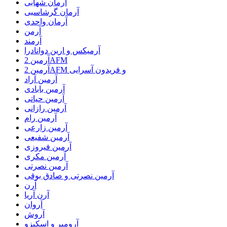
آرمان شهابی
آرمان گرشاسبی
آرمان واحدی
آرمن
آرمند
آرمیکس و ارین دوانادرا
آرمین 2AFM
آرمین 2AFM و فریدون آسرایی
آرمین آراد
آرمین بابادی
آرمین حیاتی
آرمین رازانی
آرمین رام
آرمین زارعی
آرمین شفیعی
آرمین فیروزی
آرمین مکری
آرمین نصرتی
آرمین نصرتی و صادق بوقی
آرن
آرن آریا
آروان
آروش
آرومیر و اسکیزو