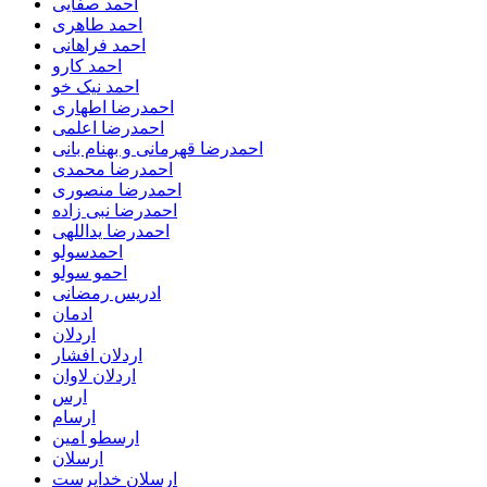
احمد صفایی
احمد طاهری
احمد فراهانی
احمد کارو
احمد نیک خو
احمدرضا اطهاری
احمدرضا اعلمی
احمدرضا قهرمانی و بهنام بانی
احمدرضا محمدی
احمدرضا منصوری
احمدرضا نبی زاده
احمدرضا یداللهی
احمدسولو
احمو سولو
ادریس رمضانی
ادمان
اردلان
اردلان افشار
اردلان لاوان
ارس
ارسام
ارسطو امین
ارسلان
ارسلان خداپرست