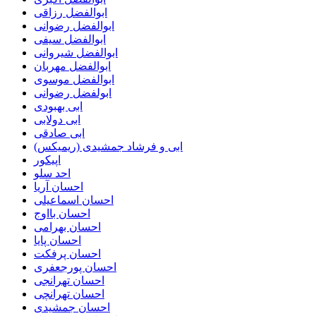
ابوالفضل رزاقی
ابوالفضل رضوانی
ابوالفضل سیفی
ابوالفضل شیروانی
ابوالفضل مهربان
ابوالفضل موسوی
ابولفضل رضوانی
ابی بهبودی
ابی دولابی
ابی صادقی
ابی و فرشاد جمشیدی (ریمیکس)
اپیکور
احد سلو
احسان آریا
احسان اسماعیلی
احسان بااوج
احسان بهرامی
احسان پایا
احسان پرفکت
احسان پورجعفری
احسان تهرانجی
احسان تهرانچی
احسان جمشیدی