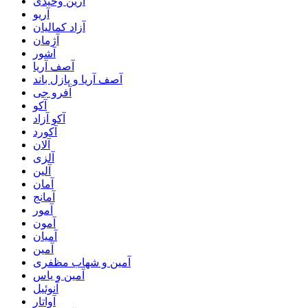
آرین وحیدی
آریو
آزاد کمالیان
آژمان
آشور
آصف آریا
آصف آریا و پازل باند
آفرو جی
آکو
آکو آزاد
آکورد
آلان
آلزی
آلین
آمان
آمانج
آمور
آمون
آمیان
آمین
آمین و شهاب مظفری
آمین و یاس
آنوئیل
آواتار