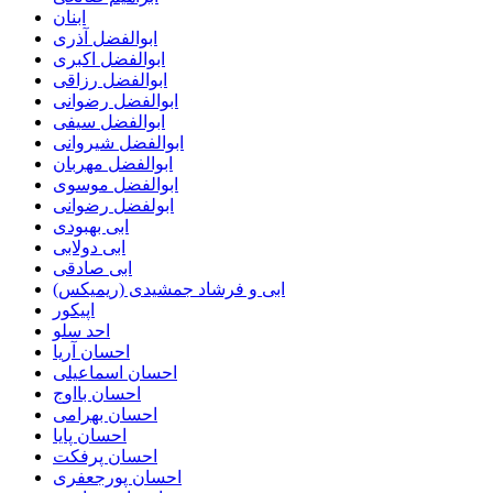
ابنان
ابوالفضل آذری
ابوالفضل اکبری
ابوالفضل رزاقی
ابوالفضل رضوانی
ابوالفضل سیفی
ابوالفضل شیروانی
ابوالفضل مهربان
ابوالفضل موسوی
ابولفضل رضوانی
ابی بهبودی
ابی دولابی
ابی صادقی
ابی و فرشاد جمشیدی (ریمیکس)
اپیکور
احد سلو
احسان آریا
احسان اسماعیلی
احسان بااوج
احسان بهرامی
احسان پایا
احسان پرفکت
احسان پورجعفری