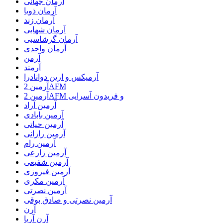
آرمان جهانی
آرمان ذویا
آرمان زند
آرمان شهابی
آرمان گرشاسبی
آرمان واحدی
آرمن
آرمند
آرمیکس و ارین دوانادرا
آرمین 2AFM
آرمین 2AFM و فریدون آسرایی
آرمین آراد
آرمین بابادی
آرمین حیاتی
آرمین رازانی
آرمین رام
آرمین زارعی
آرمین شفیعی
آرمین فیروزی
آرمین مکری
آرمین نصرتی
آرمین نصرتی و صادق بوقی
آرن
آرن آریا