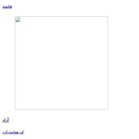
فیانسه
آراد
کی هواییت کرد