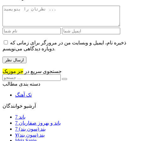
ذخیره نام، ایمیل و وبسایت من در مرورگر برای زمانی که
دوباره دیدگاهی می‌نویسم.
جستجوی سریع در
جز موزیک
دسته بندی مطالب
تک آهنگ
آرشیو خوانندگان
7 باند
7 باند و بهروز صفاریان
7 بند (سون بند)
۷بند (سون بند)
Idriz Sanie