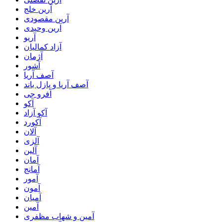
آرین خلج
آرین مقصودی
آرین وحیدی
آریو
آزاد کمالیان
آژمان
آشور
آصف آریا
آصف آریا و پازل باند
آفرو جی
آکو
آکو آزاد
آکورد
آلان
آلزی
آلین
آمان
آمانج
آمور
آمون
آمیان
آمین
آمین و شهاب مظفری