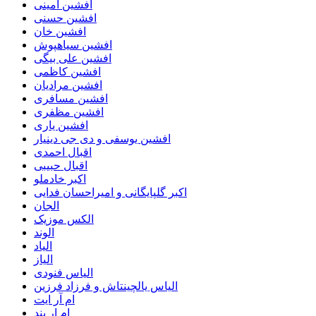
افشین امینی
افشین حسنی
افشین خان
افشین سیاهپوش
افشین علی بیگی
افشین کاظمی
افشین مرادیان
افشین مسافری
افشین مظفری
افشین یاری
افشین یوسفی و دی جی دینیار
اقبال احمدی
اقبال حبیبی
اکبر خادملو
اکبر گلپایگانی و امیراحسان فدایی
الجان
الکس موزیک
الوند
الیاد
الیاز
الیاس فنودی
الیاس یالچینتاش و فرزاد فرزین
ام آر ایت
ام‌ ار بند