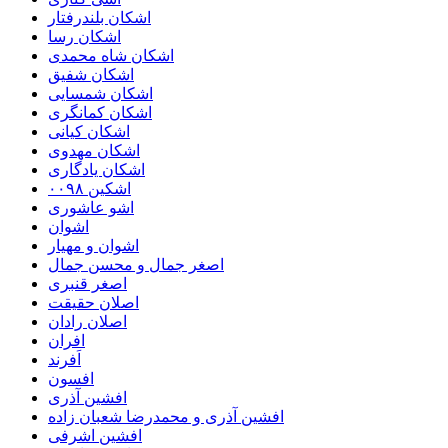
اشکان بلندرفتار
اشکان رسا
اشکان شاه محمدی
اشکان شفیق
اشکان شمسایی
اشکان‌ کمانگری
اشکان کیانی
اشکان مهدوی
اشکان یادگاری
اشکین ۰۰۹۸
اشو عاشوری
اشوان
اشوان و مهیار
اصغر جمال و محسن جمال
اصغر قنبری
اصلان حقیقت
اصلان رادان
افران
اَفرند
افسون
افشین آذری
افشین آذری و محمدرضا شعبان زاده
افشین اشرفی