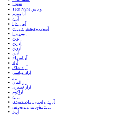
Loran
Tech N9ne و یاس
آبا مقدم
آبان
آبتین دابا
آبتین روحبخش داوران
آبتین یارا
آتوین
آدرین
آدوین
آدین
آر اس اچ
آراد
آراد شاک
آراد عباسی
آراز
آراز المان
آراز نصیری
آراکوم
آران
آران براتی و ایمان حمیدی
آران، مُوِرس و وینتِرس
آرپژ