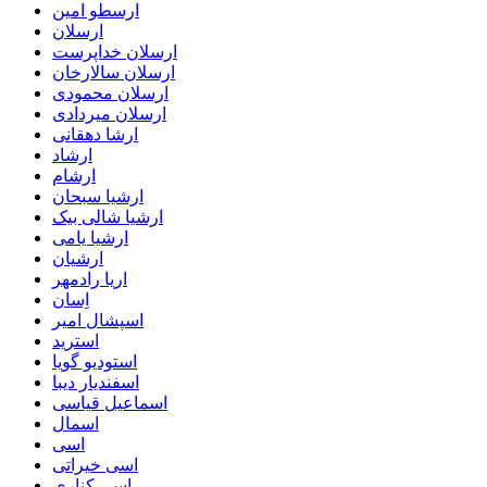
ارسطو امین
ارسلان
ارسلان خداپرست
ارسلان سالارخان
ارسلان محمودی
ارسلان میردادی
ارشا دهقانی
ارشاد
ارشام
ارشیا سبحان
ارشیا شالی بیک
ارشیا یامی
ارشیان
اریا رادمهر
اِسان
اسپشال امیر
استرید
استودیو گویا
اسفندیار دیبا
اسماعیل قیاسی
اسمال
اسی
اسی خیراتی
اسی کناری