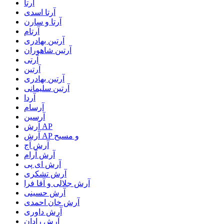
آرتا
آرتا اسدی
آرتا و سارن
آرتام
آرتبن بهادری
آرتين شاهوران
آرتی
آرتین
آرتین بهادری
آرتین سلیمانی
آردا
آرسام
آرسین
آرش AP
آرش AP و مسیح
آرش آج
آرش آرام
آرش ای پی
آرش تشکری
آرش جلالی و آقا فرا
آرش حسینی
آرش خان احمدی
آرش داوری
آرش رادان