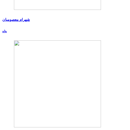
شهرام معصومیان
پناه