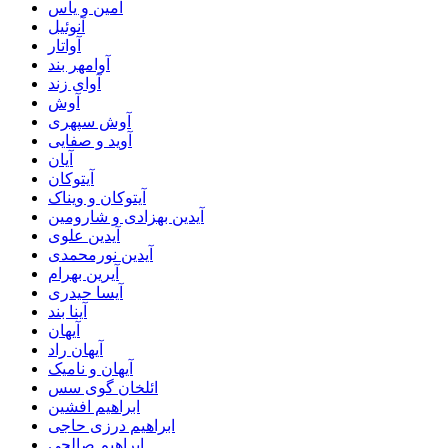
آمین و یاس
آنوئیل
آواتار
آوامهر بند
آوای زند
آوش
آوش سپهری
آوید و صفایی
آیان
آیتوکان
آیتوکان و ویناک
آیدین بهزادی و شارومین
آیدین علوی
آیدین نورمحمدی
آیرین بهرام
آیسا حیدری
آینا بند
آیهان
آیهان راد
آیهان و نامیک
ائلخان گوی سس
ابراهیم افشین
ابراهیم درزی حاجی
ابراهیم صالحی