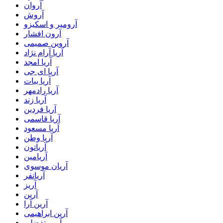
آروان
آروش
آرومیر و اسکیزو
آرون افشار
آروین صمیمی
آریا آرام نژاد
آریا امجد
آریا ای جی
آریا بیات
آریا رادمهر
آریا زند
آریا فردین
آریا قاسمی
آریا مسعود
آریا وطن
آریاتون
آریامین
آریان موسوی
آریانفر
آریز
آرین
آرین آرا
آرین ابراهیمی
آرین تفضلی