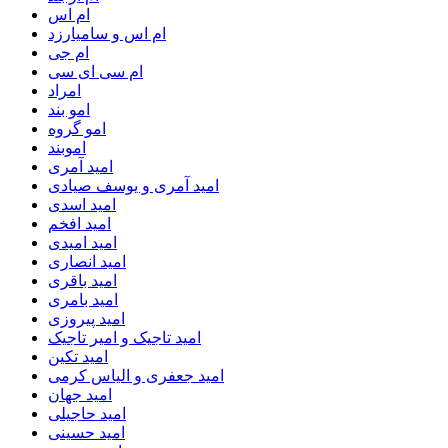
ام اس
ام اس و سامیارزد
ام جی
ام سی ای سی
امراد
امو بند
امو گروه
اموبند
امید آمری
امید آمری و یوسف صیادی
امید اسدی
امید افخم
امید امیدی
امید انصاری
امید باقری
امید بامری
امید پیروزی
امید تاجیک و امیر تاجیک
امید تکین
امید جعفری و الیاس کرمی
امید جهان
امید حاجیلی
امید حسینی