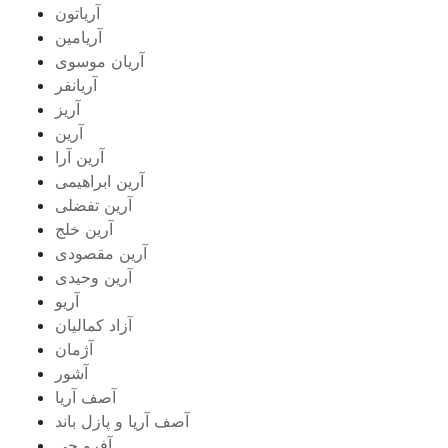
آریاتون
آریامین
آریان موسوی
آریانفر
آریز
آرین
آرین آرا
آرین ابراهیمی
آرین تفضلی
آرین خلج
آرین مقصودی
آرین وحیدی
آریو
آزاد کمالیان
آژمان
آشور
آصف آریا
آصف آریا و پازل باند
آفرو جی