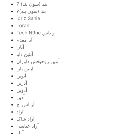
7 بند (سون بند)
۷بند (سون بند)
Idriz Sanie
Loran
Tech N9ne و یاس
آبا مقدم
آبان
آبتین دابا
آبتین روحبخش داوران
آبتین یارا
آتوین
آدرین
آدوین
آدین
آر اس اچ
آراد
آراد شاک
آراد عباسی
آراز