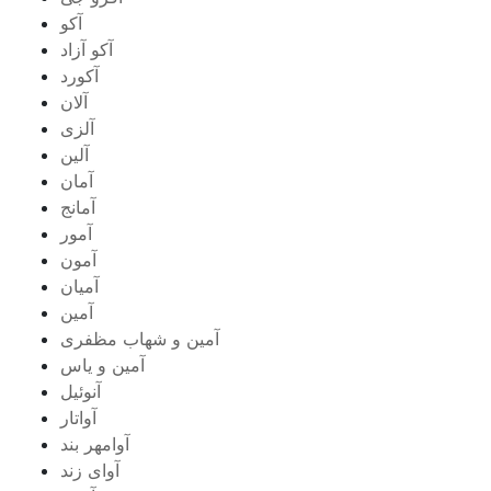
آکو
آکو آزاد
آکورد
آلان
آلزی
آلین
آمان
آمانج
آمور
آمون
آمیان
آمین
آمین و شهاب مظفری
آمین و یاس
آنوئیل
آواتار
آوامهر بند
آوای زند