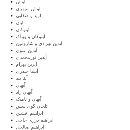
آوش
آوش سپهری
آوید و صفایی
آیان
آیتوکان
آیتوکان و ویناک
آیدین بهزادی و شارومین
آیدین علوی
آیدین نورمحمدی
آیرین بهرام
آیسا حیدری
آینا بند
آیهان
آیهان راد
آیهان و نامیک
ائلخان گوی سس
ابراهیم افشین
ابراهیم درزی حاجی
ابراهیم صالحی