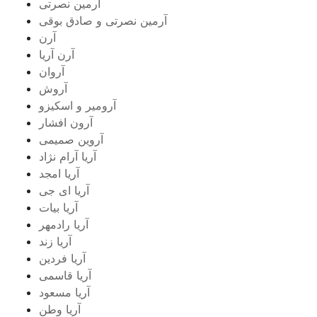
آرمین نصرتی
آرمین نصرتی و صادق بوقی
آرن
آرن آریا
آروان
آروش
آرومیر و اسکیزو
آرون افشار
آروین صمیمی
آریا آرام نژاد
آریا امجد
آریا ای جی
آریا بیات
آریا رادمهر
آریا زند
آریا فردین
آریا قاسمی
آریا مسعود
آریا وطن