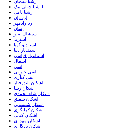
ارشیا سبحان
ارشیا شالی بیک
ارشیا یامی
ارشیان
اریا رادمهر
اِسان
اسپشال امیر
استرید
استودیو گویا
اسفندیار دیبا
اسماعیل قیاسی
اسمال
اسی
اسی خیراتی
اسی کناری
اشکان بلندرفتار
اشکان رسا
اشکان شاه محمدی
اشکان شفیق
اشکان شمسایی
اشکان‌ کمانگری
اشکان کیانی
اشکان مهدوی
اشکان یادگاری