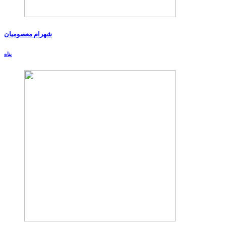
شهرام معصومیان
پناه