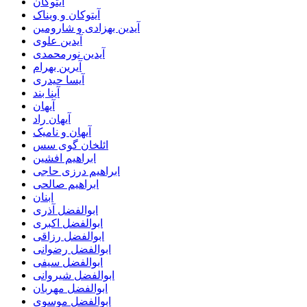
آیتوکان
آیتوکان و ویناک
آیدین بهزادی و شارومین
آیدین علوی
آیدین نورمحمدی
آیرین بهرام
آیسا حیدری
آینا بند
آیهان
آیهان راد
آیهان و نامیک
ائلخان گوی سس
ابراهیم افشین
ابراهیم درزی حاجی
ابراهیم صالحی
ابنان
ابوالفضل آذری
ابوالفضل اکبری
ابوالفضل رزاقی
ابوالفضل رضوانی
ابوالفضل سیفی
ابوالفضل شیروانی
ابوالفضل مهربان
ابوالفضل موسوی