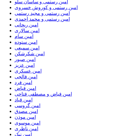
امین رستمی و ساسان سلو
امین رستمی و کوروش خسروی
امین رستمی و مجید رستمی
امین رستمی و محمد احمدی
امین ریحانی
امین سالاری
امین سام
امین ستوده
امین سمیعی
امین شکرشکن
امین صبور
امین عزیز
امین عسکری
امین فالجی
امین فرد
امین فیاض
امین فیاض و مصطفی فتاحی
امین قباد
امین گروسی
امین مصدق
امین موذن
امین موسوی
امین ناظری
امین نیک