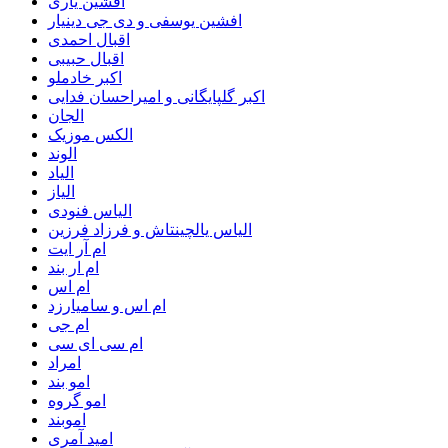
افشین یاری
افشین یوسفی و دی جی دینیار
اقبال احمدی
اقبال حبیبی
اکبر خادملو
اکبر گلپایگانی و امیراحسان فدایی
الجان
الکس موزیک
الوند
الیاد
الیاز
الیاس فنودی
الیاس یالچینتاش و فرزاد فرزین
ام آر ایت
ام‌ ار بند
ام اس
ام اس و سامیارزد
ام جی
ام سی ای سی
امراد
امو بند
امو گروه
اموبند
امید آمری