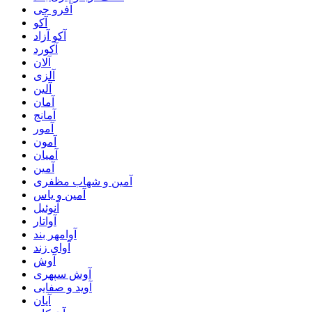
آفرو جی
آکو
آکو آزاد
آکورد
آلان
آلزی
آلین
آمان
آمانج
آمور
آمون
آمیان
آمین
آمین و شهاب مظفری
آمین و یاس
آنوئیل
آواتار
آوامهر بند
آوای زند
آوش
آوش سپهری
آوید و صفایی
آیان