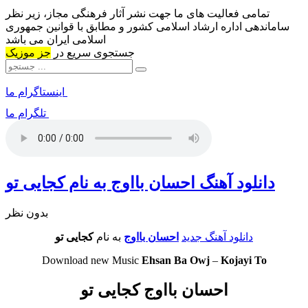
تمامی فعالیت های ما جهت نشر آثار فرهنگی مجاز، زیر نظر
ساماندهی اداره ارشاد اسلامی کشور و مطابق با قوانین جمهوری
اسلامی ایران می باشد
جستجوی سریع در
جز موزیک
اینستاگرام ما
تلگرام ما
دانلود آهنگ احسان بااوج به نام کجایی تو
بدون نظر
دانلود آهنگ جدید
احسان بااوج
به نام
کجایی تو
Download new Music
Ehsan Ba Owj
–
Kojayi To
احسان بااوج کجایی تو