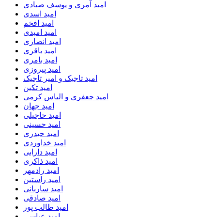
امید آمری و یوسف صیادی
امید اسدی
امید افخم
امید امیدی
امید انصاری
امید باقری
امید بامری
امید پیروزی
امید تاجیک و امیر تاجیک
امید تکین
امید جعفری و الیاس کرمی
امید جهان
امید حاجیلی
امید حسینی
امید حیدری
امید خداوردی
امید دارابی
امید ذاکری
امید رادمهر
امید راستین
امید ساربانی
امید صادقی
امید طالب پور
امید عباسی