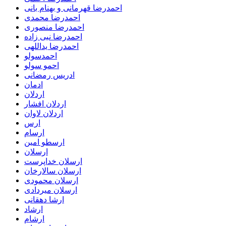
احمدرضا قهرمانی و بهنام بانی
احمدرضا محمدی
احمدرضا منصوری
احمدرضا نبی زاده
احمدرضا یداللهی
احمدسولو
احمو سولو
ادریس رمضانی
ادمان
اردلان
اردلان افشار
اردلان لاوان
ارس
ارسام
ارسطو امین
ارسلان
ارسلان خداپرست
ارسلان سالارخان
ارسلان محمودی
ارسلان میردادی
ارشا دهقانی
ارشاد
ارشام