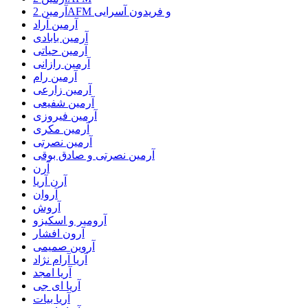
آرمین 2AFM و فریدون آسرایی
آرمین آراد
آرمین بابادی
آرمین حیاتی
آرمین رازانی
آرمین رام
آرمین زارعی
آرمین شفیعی
آرمین فیروزی
آرمین مکری
آرمین نصرتی
آرمین نصرتی و صادق بوقی
آرن
آرن آریا
آروان
آروش
آرومیر و اسکیزو
آرون افشار
آروین صمیمی
آریا آرام نژاد
آریا امجد
آریا ای جی
آریا بیات