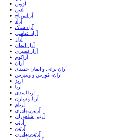
آدوین
آدین
آر اس اچ
آراد
آراد شاک
آراد عباسی
آراز
آراز المان
آراز نصیری
آراکوم
آران
آران براتی و ایمان حمیدی
آران، مُوِرس و وینتِرس
آرپژ
آرتا
آرتا اسدی
آرتا و سارن
آرتام
آرتبن بهادری
آرتين شاهوران
آرتی
آرتین
آرتین بهادری