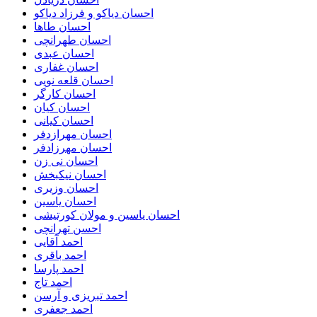
احسان دیاکو و فرزاد دیاکو
احسان طاها
احسان طهرانچی
احسان عبدی
احسان غفاری
احسان قلعه نویی
احسان کارگر
احسان کیان
احسان کیانی
احسان مهرازدفر
احسان مهرزادفر
احسان نی زن
احسان نیکبخش
احسان وزیری
احسان یاسین
احسان یاسین و مولان کورتیشی
احسن تهرانچی
احمد آقایی
احمد باقری
احمد پارسا
احمد تاج
احمد تبریزی و آرسن
احمد جعفری