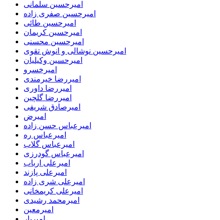
امیرحسین سلمانی
امیرحسین صفری زاده
امیرحسین طائی
امیرحسین کریمان
امیرحسین محسنی
امیرحسین نوشالی و انوش تقوی
امیرحسین وکیلیان
امیرخسرو
امیررضا خیرمندی
امیررضا داوری
امیررضا گلچین
امیرصادق شریفی
امیرض
امیرعباس حسن زاده
امیرعباس ره
امیرعباس گلاب
امیرعباس گودرزی
امیرعلی ارباب
امیرعلی پازند
امیرعلی شری زاده
امیرعلی کریمخانی
امیرمحمد رشیدی
امیرمعین
امیریار