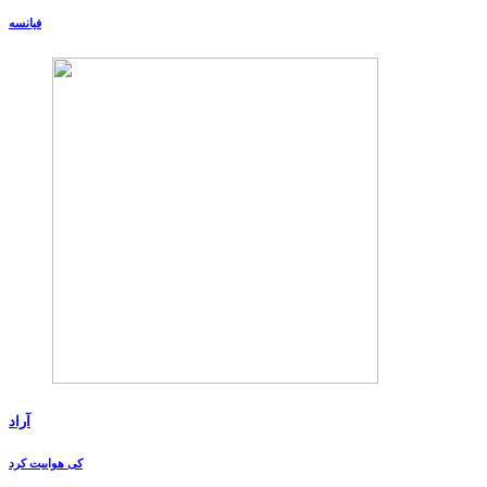
فیانسه
آراد
کی هواییت کرد