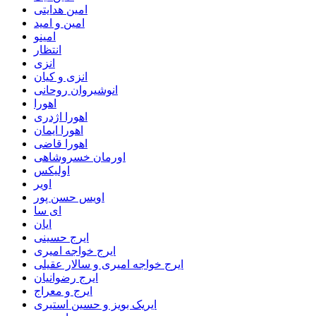
امین هدایتی
امین و امید
امینو
انتظار
انزی
انزی و کیان
انوشیروان روحانی
اهورا
اهورا اژدری
اهورا ایمان
اهورا قاضی
اورمان خسروشاهی
اولیکس
اویر
اویس حسن پور
ای سا
ایان
ایرج حسینی
ایرج خواجه امیری
ایرج خواجه امیری و سالار عقیلی
ایرج رضوانیان
ایرج و معراج
ایریک بویز و حسین استیری