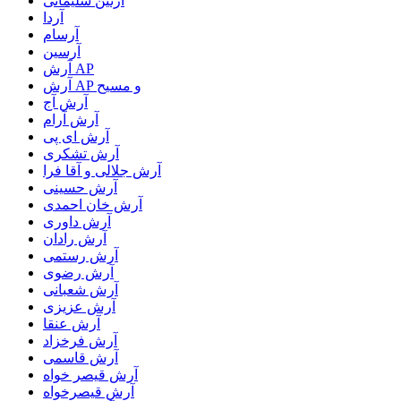
آرتین سلیمانی
آردا
آرسام
آرسین
آرش AP
آرش AP و مسیح
آرش آج
آرش آرام
آرش ای پی
آرش تشکری
آرش جلالی و آقا فرا
آرش حسینی
آرش خان احمدی
آرش داوری
آرش رادان
آرش رستمى
آرش رضوی
آرش شعبانی
آرش عزیزی
آرش عنقا
آرش فرخزاد
آرش قاسمی
آرش قیصر خواه
آرش قیصرخواه