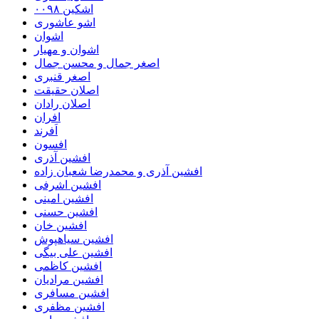
اشکین ۰۰۹۸
اشو عاشوری
اشوان
اشوان و مهیار
اصغر جمال و محسن جمال
اصغر قنبری
اصلان حقیقت
اصلان رادان
افران
اَفرند
افسون
افشین آذری
افشین آذری و محمدرضا شعبان زاده
افشین اشرفی
افشین امینی
افشین حسنی
افشین خان
افشین سیاهپوش
افشین علی بیگی
افشین کاظمی
افشین مرادیان
افشین مسافری
افشین مظفری