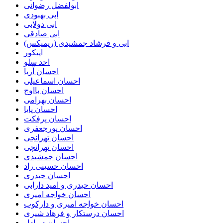
ابولفضل رضوانی
ابی بهبودی
ابی دولابی
ابی صادقی
ابی و فرشاد جمشیدی (ریمیکس)
اپیکور
احد سلو
احسان آریا
احسان اسماعیلی
احسان بااوج
احسان بهرامی
احسان پایا
احسان پرفکت
احسان پورجعفری
احسان تهرانجی
احسان تهرانچی
احسان جمشیدی
احسان حسینی راد
احسان حیدری
احسان حیدری و امید دارابی
احسان خواجه امیری
احسان خواجه امیری و دارکوب
احسان درستكار و فرهاد شيرى
احسان دریادل