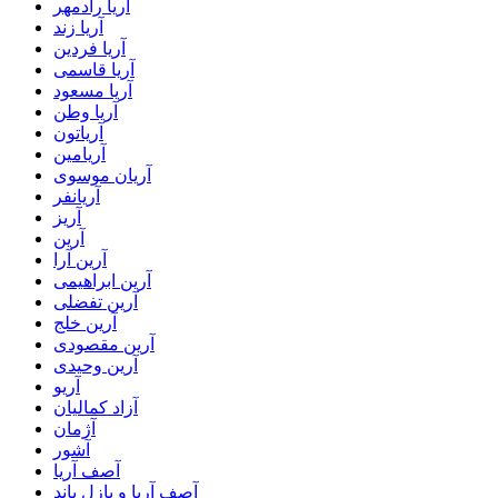
آریا رادمهر
آریا زند
آریا فردین
آریا قاسمی
آریا مسعود
آریا وطن
آریاتون
آریامین
آریان موسوی
آریانفر
آریز
آرین
آرین آرا
آرین ابراهیمی
آرین تفضلی
آرین خلج
آرین مقصودی
آرین وحیدی
آریو
آزاد کمالیان
آژمان
آشور
آصف آریا
آصف آریا و پازل باند