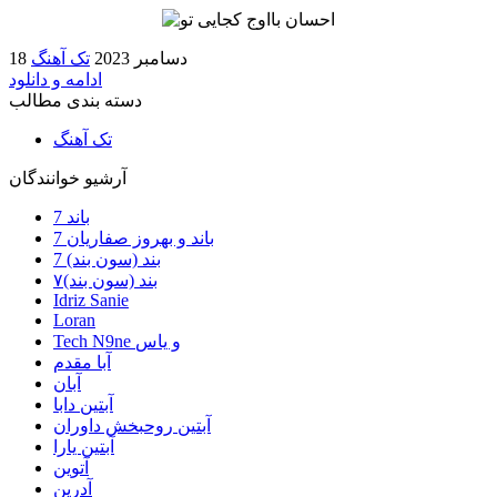
18 دسامبر 2023
تک آهنگ
ادامه و دانلود
دسته بندی مطالب
تک آهنگ
آرشیو خوانندگان
7 باند
7 باند و بهروز صفاریان
7 بند (سون بند)
۷بند (سون بند)
Idriz Sanie
Loran
Tech N9ne و یاس
آبا مقدم
آبان
آبتین دابا
آبتین روحبخش داوران
آبتین یارا
آتوین
آدرین