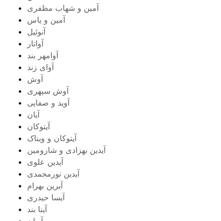
آمین و شهاب مظفری
آمین و یاس
آنوئیل
آواتار
آوامهر بند
آوای زند
آوش
آوش سپهری
آوید و صفایی
آیان
آیتوکان
آیتوکان و ویناک
آیدین بهزادی و شارومین
آیدین علوی
آیدین نورمحمدی
آیرین بهرام
آیسا حیدری
آینا بند
آیهان