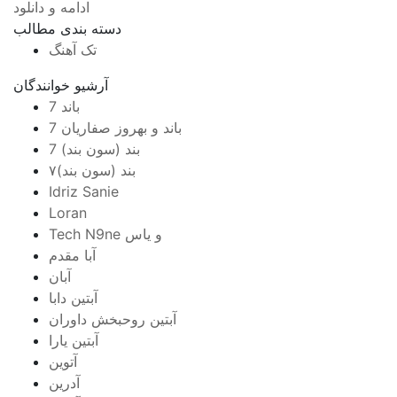
ادامه و دانلود
دسته بندی مطالب
تک آهنگ
آرشیو خوانندگان
7 باند
7 باند و بهروز صفاریان
7 بند (سون بند)
۷بند (سون بند)
Idriz Sanie
Loran
Tech N9ne و یاس
آبا مقدم
آبان
آبتین دابا
آبتین روحبخش داوران
آبتین یارا
آتوین
آدرین