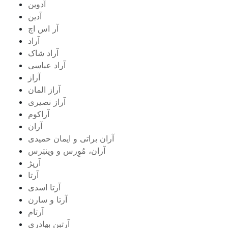
آدوین
آدین
آر اس اچ
آراد
آراد شاک
آراد عباسی
آراز
آراز المان
آراز نصیری
آراکوم
آران
آران براتی و ایمان حمیدی
آران، مُوِرس و وینتِرس
آرپژ
آرتا
آرتا اسدی
آرتا و سارن
آرتام
آرتبن بهادری