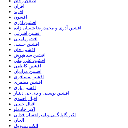
اصلان رادان
افران
اَفرند
افسون
افشین آذری
افشین آذری و محمدرضا شعبان زاده
افشین اشرفی
افشین امینی
افشین حسنی
افشین خان
افشین سیاهپوش
افشین علی بیگی
افشین کاظمی
افشین مرادیان
افشین مسافری
افشین مظفری
افشین یاری
افشین یوسفی و دی جی دینیار
اقبال احمدی
اقبال حبیبی
اکبر خادملو
اکبر گلپایگانی و امیراحسان فدایی
الجان
الکس موزیک