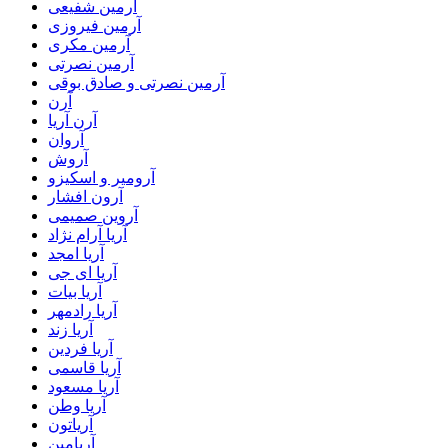
آرمین شفیعی
آرمین فیروزی
آرمین مکری
آرمین نصرتی
آرمین نصرتی و صادق بوقی
آرن
آرن آریا
آروان
آروش
آرومیر و اسکیزو
آرون افشار
آروین صمیمی
آریا آرام نژاد
آریا امجد
آریا ای جی
آریا بیات
آریا رادمهر
آریا زند
آریا فردین
آریا قاسمی
آریا مسعود
آریا وطن
آریاتون
آریامین