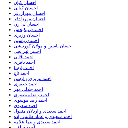
احسان کیان
احسان کیانی
احسان مهرازدفر
احسان مهرزادفر
احسان نی زن
احسان نیکبخش
احسان وزیری
احسان یاسین
احسان یاسین و مولان کورتیشی
احسن تهرانچی
احمد آقایی
احمد باقری
احمد پارسا
احمد تاج
احمد تبریزی و آرسن
احمد جعفری
احمد جلالی مهر
احمد رضا منصوری
احمد رضا موسوی
احمد سعیدی
احمد سعیدی و اردلان منقول
احمد سعیدی و عماد طالب زاده
احمد سعیدی و نیما علامه
احمد سلفی