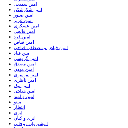
امین سمیعی
امین شکرشکن
امین صبور
امین عزیز
امین عسکری
امین فالجی
امین فرد
امین فیاض
امین فیاض و مصطفی فتاحی
امین قباد
امین گروسی
امین مصدق
امین موذن
امین موسوی
امین ناظری
امین نیک
امین هدایتی
امین و امید
امینو
انتظار
انزی
انزی و کیان
انوشیروان روحانی