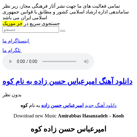
تمامی فعالیت های ما جهت نشر آثار فرهنگی مجاز، زیر نظر
ساماندهی اداره ارشاد اسلامی کشور و مطابق با قوانین جمهوری
اسلامی ایران می باشد
جستجوی سریع در
جز موزیک
اینستاگرام ما
تلگرام ما
دانلود آهنگ امیرعباس حسن زاده به نام کوه
بدون نظر
دانلود آهنگ جدید
امیرعباس حسن زاده
به نام
کوه
Download new Music
Amirabbas Hasanzadeh
–
Kooh
امیرعباس حسن زاده کوه