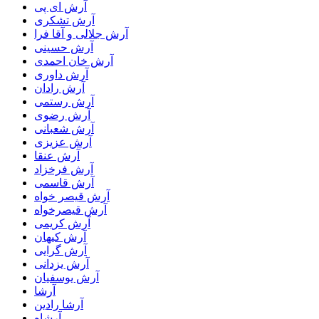
آرش ای پی
آرش تشکری
آرش جلالی و آقا فرا
آرش حسینی
آرش خان احمدی
آرش داوری
آرش رادان
آرش رستمى
آرش رضوی
آرش شعبانی
آرش عزیزی
آرش عنقا
آرش فرخزاد
آرش قاسمی
آرش قیصر خواه
آرش قیصرخواه
آرش کریمی
آرش کیهان
آرش گرایی
آرش یزدانی
آرش یوسفیان
آرشا
آرشا رادین
آرشاه