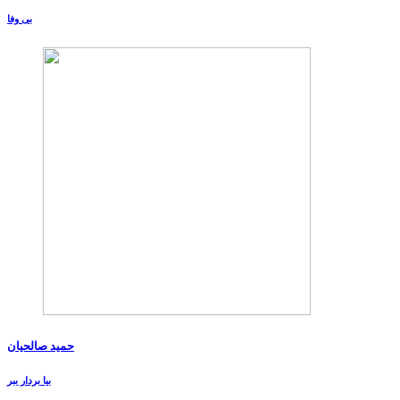
بی وفا
حمید صالحیان
بیا بردار ببر