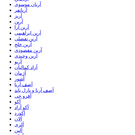
آریان موسوی
آریانفر
آریز
آرین
آرین آرا
آرین ابراهیمی
آرین تفضلی
آرین خلج
آرین مقصودی
آرین وحیدی
آریو
آزاد کمالیان
آژمان
آشور
آصف آریا
آصف آریا و پازل باند
آفرو جی
آکو
آکو آزاد
آکورد
آلان
آلزی
آلین