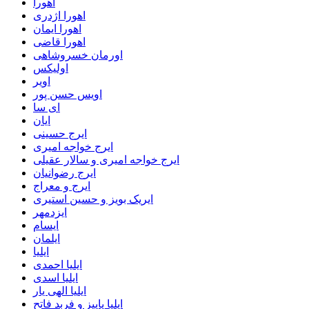
اهورا
اهورا اژدری
اهورا ایمان
اهورا قاضی
اورمان خسروشاهی
اولیکس
اویر
اویس حسن پور
ای سا
ایان
ایرج حسینی
ایرج خواجه امیری
ایرج خواجه امیری و سالار عقیلی
ایرج رضوانیان
ایرج و معراج
ایریک بویز و حسین استیری
ایزدمهر
ایسام
ایلمان
ایلیا
ایلیا احمدی
ایلیا اسدی
ایلیا الهی یار
ایلیا پاییز و فربد فاتح