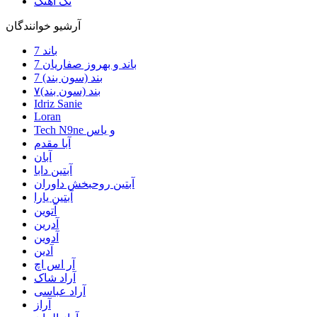
تک آهنگ
آرشیو خوانندگان
7 باند
7 باند و بهروز صفاریان
7 بند (سون بند)
۷بند (سون بند)
Idriz Sanie
Loran
Tech N9ne و یاس
آبا مقدم
آبان
آبتین دابا
آبتین روحبخش داوران
آبتین یارا
آتوین
آدرین
آدوین
آدین
آر اس اچ
آراد شاک
آراد عباسی
آراز