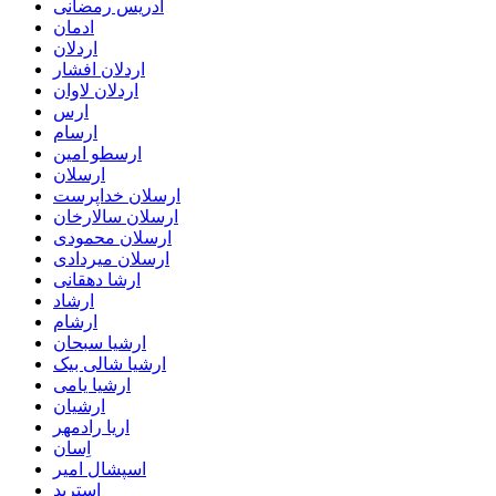
ادریس رمضانی
ادمان
اردلان
اردلان افشار
اردلان لاوان
ارس
ارسام
ارسطو امین
ارسلان
ارسلان خداپرست
ارسلان سالارخان
ارسلان محمودی
ارسلان میردادی
ارشا دهقانی
ارشاد
ارشام
ارشیا سبحان
ارشیا شالی بیک
ارشیا یامی
ارشیان
اریا رادمهر
اِسان
اسپشال امیر
استرید