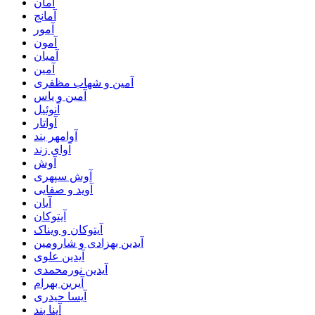
آمان
آمانج
آمور
آمون
آمیان
آمین
آمین و شهاب مظفری
آمین و یاس
آنوئیل
آواتار
آوامهر بند
آوای زند
آوش
آوش سپهری
آوید و صفایی
آیان
آیتوکان
آیتوکان و ویناک
آیدین بهزادی و شارومین
آیدین علوی
آیدین نورمحمدی
آیرین بهرام
آیسا حیدری
آینا بند