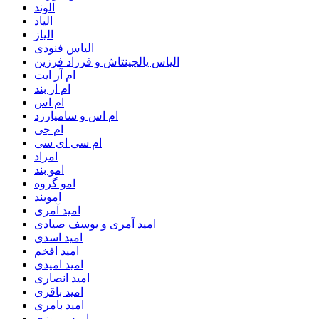
الوند
الیاد
الیاز
الیاس فنودی
الیاس یالچینتاش و فرزاد فرزین
ام آر ایت
ام‌ ار بند
ام اس
ام اس و سامیارزد
ام جی
ام سی ای سی
امراد
امو بند
امو گروه
اموبند
امید آمری
امید آمری و یوسف صیادی
امید اسدی
امید افخم
امید امیدی
امید انصاری
امید باقری
امید بامری
امید پیروزی