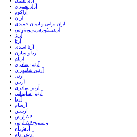
آراز المان
آراز نصیری
آراکوم
آران
آران براتی و ایمان حمیدی
آران، مُوِرس و وینتِرس
آرپژ
آرتا
آرتا اسدی
آرتا و سارن
آرتام
آرتبن بهادری
آرتين شاهوران
آرتی
آرتین
آرتین بهادری
آرتین سلیمانی
آردا
آرسام
آرسین
آرش AP
آرش AP و مسیح
آرش آج
آرش آرام