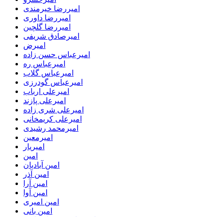
امیررضا خیرمندی
امیررضا داوری
امیررضا گلچین
امیرصادق شریفی
امیرض
امیرعباس حسن زاده
امیرعباس ره
امیرعباس گلاب
امیرعباس گودرزی
امیرعلی ارباب
امیرعلی پازند
امیرعلی شری زاده
امیرعلی کریمخانی
امیرمحمد رشیدی
امیرمعین
امیریار
امین
امین آبادیان
امین آذر
امین آرا
امین آوا
امین امیری
امین بانی