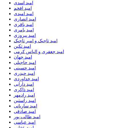
امید اسدی
امید افخم
امید امیدی
امید انصاری
امید باقری
امید بامری
امید پیروزی
امید تاجیک و امیر تاجیک
امید تکین
امید جعفری و الیاس کرمی
امید جهان
امید حاجیلی
امید حسینی
امید حیدری
امید خداوردی
امید دارابی
امید ذاکری
امید رادمهر
امید راستین
امید ساربانی
امید صادقی
امید طالب پور
امید عباسی
امید عقابی