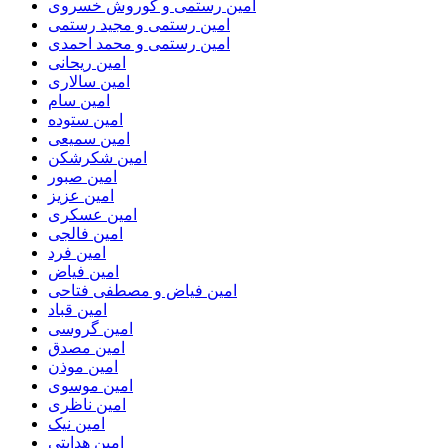
امین رستمی و کوروش خسروی
امین رستمی و مجید رستمی
امین رستمی و محمد احمدی
امین ریحانی
امین سالاری
امین سام
امین ستوده
امین سمیعی
امین شکرشکن
امین صبور
امین عزیز
امین عسکری
امین فالجی
امین فرد
امین فیاض
امین فیاض و مصطفی فتاحی
امین قباد
امین گروسی
امین مصدق
امین موذن
امین موسوی
امین ناظری
امین نیک
امین هدایتی