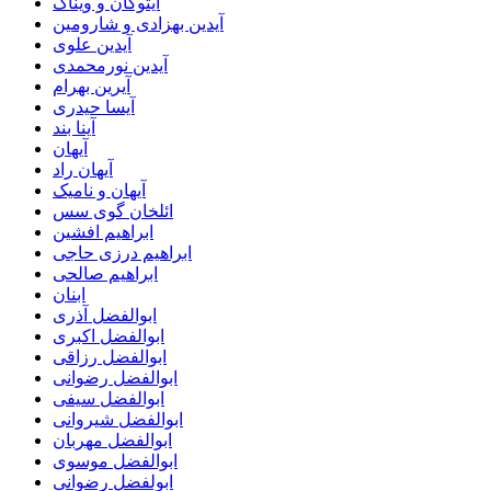
آیتوکان و ویناک
آیدین بهزادی و شارومین
آیدین علوی
آیدین نورمحمدی
آیرین بهرام
آیسا حیدری
آینا بند
آیهان
آیهان راد
آیهان و نامیک
ائلخان گوی سس
ابراهیم افشین
ابراهیم درزی حاجی
ابراهیم صالحی
ابنان
ابوالفضل آذری
ابوالفضل اکبری
ابوالفضل رزاقی
ابوالفضل رضوانی
ابوالفضل سیفی
ابوالفضل شیروانی
ابوالفضل مهربان
ابوالفضل موسوی
ابولفضل رضوانی