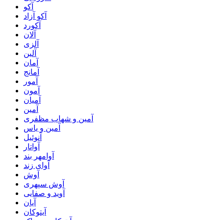
آکو
آکو آزاد
آکورد
آلان
آلزی
آلین
آمان
آمانج
آمور
آمون
آمیان
آمین
آمین و شهاب مظفری
آمین و یاس
آنوئیل
آواتار
آوامهر بند
آوای زند
آوش
آوش سپهری
آوید و صفایی
آیان
آیتوکان