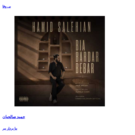
بی وفا
حمید صالحیان
بیا بردار ببر