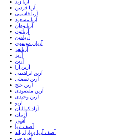
آریا زند
آریا فردین
آریا قاسمی
آریا مسعود
آریا وطن
آریاتون
آریامین
آریان موسوی
آریانفر
آریز
آرین
آرین آرا
آرین ابراهیمی
آرین تفضلی
آرین خلج
آرین مقصودی
آرین وحیدی
آریو
آزاد کمالیان
آژمان
آشور
آصف آریا
آصف آریا و پازل باند
آفرو جی