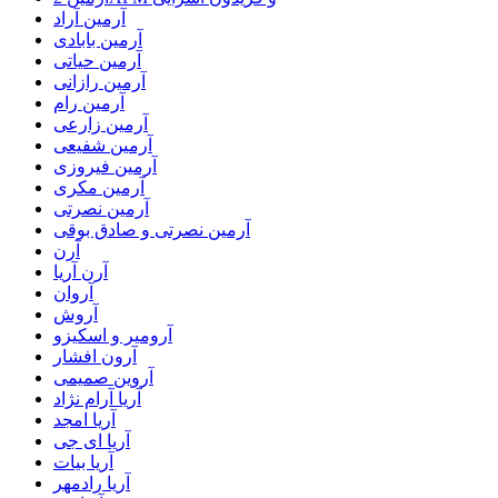
آرمین آراد
آرمین بابادی
آرمین حیاتی
آرمین رازانی
آرمین رام
آرمین زارعی
آرمین شفیعی
آرمین فیروزی
آرمین مکری
آرمین نصرتی
آرمین نصرتی و صادق بوقی
آرن
آرن آریا
آروان
آروش
آرومیر و اسکیزو
آرون افشار
آروین صمیمی
آریا آرام نژاد
آریا امجد
آریا ای جی
آریا بیات
آریا رادمهر