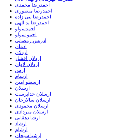
احمدرضا محمدی
احمدرضا منصوری
احمدرضا نبی زاده
احمدرضا یداللهی
احمدسولو
احمو سولو
ادریس رمضانی
ادمان
اردلان
اردلان افشار
اردلان لاوان
ارس
ارسام
ارسطو امین
ارسلان
ارسلان خداپرست
ارسلان سالارخان
ارسلان محمودی
ارسلان میردادی
ارشا دهقانی
ارشاد
ارشام
ارشیا سبحان