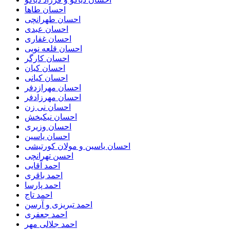
احسان طاها
احسان طهرانچی
احسان عبدی
احسان غفاری
احسان قلعه نویی
احسان کارگر
احسان کیان
احسان کیانی
احسان مهرازدفر
احسان مهرزادفر
احسان نی زن
احسان نیکبخش
احسان وزیری
احسان یاسین
احسان یاسین و مولان کورتیشی
احسن تهرانچی
احمد آقایی
احمد باقری
احمد پارسا
احمد تاج
احمد تبریزی و آرسن
احمد جعفری
احمد جلالی مهر