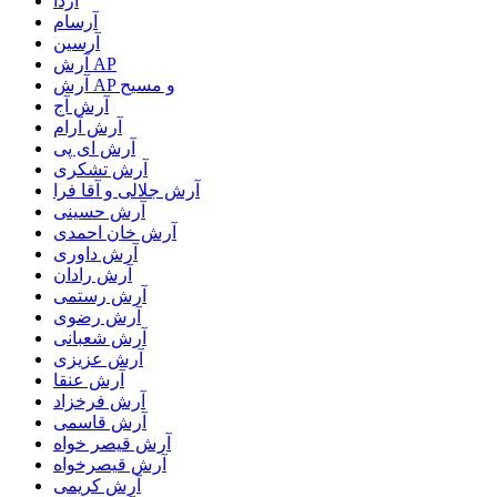
آردا
آرسام
آرسین
آرش AP
آرش AP و مسیح
آرش آج
آرش آرام
آرش ای پی
آرش تشکری
آرش جلالی و آقا فرا
آرش حسینی
آرش خان احمدی
آرش داوری
آرش رادان
آرش رستمى
آرش رضوی
آرش شعبانی
آرش عزیزی
آرش عنقا
آرش فرخزاد
آرش قاسمی
آرش قیصر خواه
آرش قیصرخواه
آرش کریمی