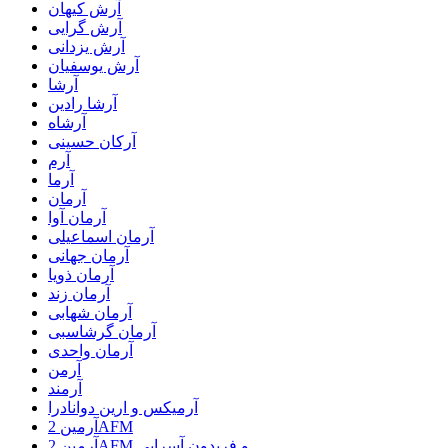
آرش کیهان
آرش گرایی
آرش یزدانی
آرش یوسفیان
آرشا
آرشا رادین
آرشاه
آرکان حسینی
آرم
آرما
آرمان
آرمان آوا
آرمان اسماعیلی
آرمان جهانی
آرمان ذویا
آرمان زند
آرمان شهابی
آرمان گرشاسبی
آرمان واحدی
آرمن
آرمند
آرمیکس و ارین دوانادرا
آرمین 2AFM
آرمین 2AFM و فریدون آسرایی