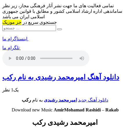
تمامی فعالیت های ما جهت نشر آثار فرهنگی مجاز، زیر نظر
ساماندهی اداره ارشاد اسلامی کشور و مطابق با قوانین جمهوری
اسلامی ایران می باشد
جستجوی سریع در
جز موزیک
اینستاگرام ما
تلگرام ما
دانلود آهنگ امیرمحمد رشیدی به نام رکب
یک1 نظر
دانلود آهنگ جدید
امیرمحمد رشیدی
به نام
رکب
Download new Music
AmirMohamad Rashidi
–
Rakab
امیرمحمد رشیدی رکب