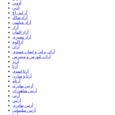
آدوین
آدین
آر اس اچ
آراد شاک
آراد عباسی
آراز
آراز المان
آراز نصیری
آراکوم
آران
آران براتی و ایمان حمیدی
آران، مُوِرس و وینتِرس
آرپژ
آرتا
آرتا اسدی
آرتا و سارن
آرتام
آرتبن بهادری
آرتين شاهوران
آرتی
آرتین
آرتین بهادری
آرتین سلیمانی