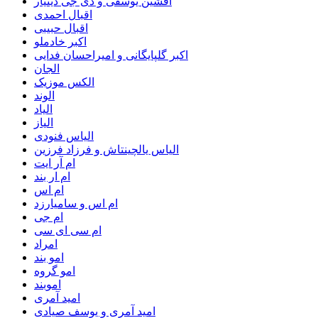
افشین یوسفی و دی جی دینیار
اقبال احمدی
اقبال حبیبی
اکبر خادملو
اکبر گلپایگانی و امیراحسان فدایی
الجان
الکس موزیک
الوند
الیاد
الیاز
الیاس فنودی
الیاس یالچینتاش و فرزاد فرزین
ام آر ایت
ام‌ ار بند
ام اس
ام اس و سامیارزد
ام جی
ام سی ای سی
امراد
امو بند
امو گروه
اموبند
امید آمری
امید آمری و یوسف صیادی