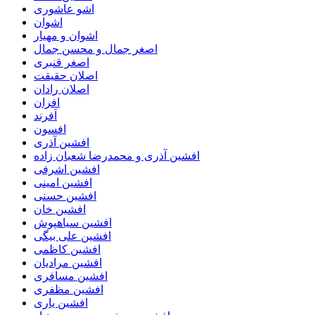
اشو عاشوری
اشوان
اشوان و مهیار
اصغر جمال و محسن جمال
اصغر قنبری
اصلان حقیقت
اصلان رادان
افران
اَفرند
افسون
افشین آذری
افشین آذری و محمدرضا شعبان زاده
افشین اشرفی
افشین امینی
افشین حسنی
افشین خان
افشین سیاهپوش
افشین علی بیگی
افشین کاظمی
افشین مرادیان
افشین مسافری
افشین مظفری
افشین یاری