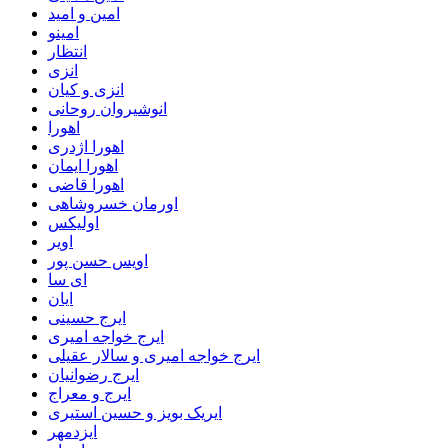
امین و امید
امینو
انتظار
انزی
انزی و کیان
انوشیروان روحانی
اهورا
اهورا اژدری
اهورا ایمان
اهورا قاضی
اورمان خسروشاهی
اولیکس
اویر
اویس حسن پور
ای سا
ایان
ایرج حسینی
ایرج خواجه امیری
ایرج خواجه امیری و سالار عقیلی
ایرج رضوانیان
ایرج و معراج
ایریک بویز و حسین استیری
ایزدمهر