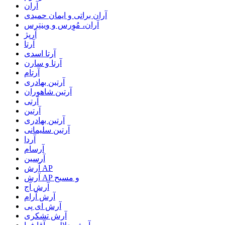
آران
آران براتی و ایمان حمیدی
آران، مُوِرس و وینتِرس
آرپژ
آرتا
آرتا اسدی
آرتا و سارن
آرتام
آرتبن بهادری
آرتين شاهوران
آرتی
آرتین
آرتین بهادری
آرتین سلیمانی
آردا
آرسام
آرسین
آرش AP
آرش AP و مسیح
آرش آج
آرش آرام
آرش ای پی
آرش تشکری