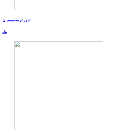
شهرام معصومیان
پناه