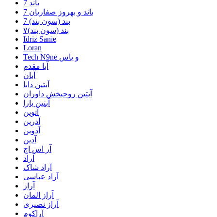
7 باند
7 باند و بهروز صفاریان
7 بند (سون بند)
۷بند (سون بند)
Idriz Sanie
Loran
Tech N9ne و یاس
آبا مقدم
آبان
آبتین دابا
آبتین روحبخش داوران
آبتین یارا
آتوین
آدرین
آدوین
آدین
آر اس اچ
آراد
آراد شاک
آراد عباسی
آراز
آراز المان
آراز نصیری
آراکوم