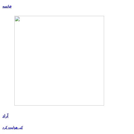
فیانسه
آراد
کی هواییت کرد