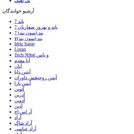
تک آهنگ
آرشیو خوانندگان
7 باند
7 باند و بهروز صفاریان
7 بند (سون بند)
۷بند (سون بند)
Idriz Sanie
Loran
Tech N9ne و یاس
آبا مقدم
آبان
آبتین دابا
آبتین روحبخش داوران
آبتین یارا
آتوین
آدرین
آدوین
آدین
آر اس اچ
آراد
آراد شاک
آراد عباسی