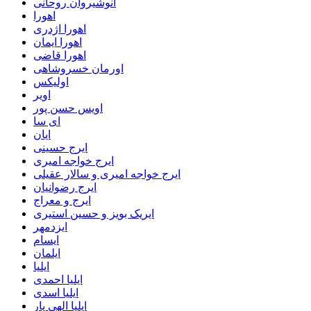
انوشیروان روحانی
اهورا
اهورا اژدری
اهورا ایمان
اهورا قاضی
اورمان خسروشاهی
اولیکس
اویر
اویس حسن پور
ای سا
ایان
ایرج حسینی
ایرج خواجه امیری
ایرج خواجه امیری و سالار عقیلی
ایرج رضوانیان
ایرج و معراج
ایریک بویز و حسین استیری
ایزدمهر
ایسام
ایلمان
ایلیا
ایلیا احمدی
ایلیا اسدی
ایلیا الهی یار