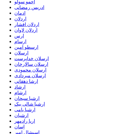
احمو سولو
ادریس رمضانی
ادمان
اردلان
اردلان افشار
اردلان لاوان
ارس
ارسام
ارسطو امین
ارسلان
ارسلان خداپرست
ارسلان سالارخان
ارسلان محمودی
ارسلان میردادی
ارشا دهقانی
ارشاد
ارشام
ارشیا سبحان
ارشیا شالی بیک
ارشیا یامی
ارشیان
اریا رادمهر
اِسان
اسپشال امیر