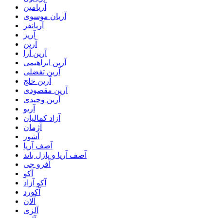
آریامین
آریان موسوی
آریانفر
آریز
آرین
آرین آرا
آرین ابراهیمی
آرین تفضلی
آرین خلج
آرین مقصودی
آرین وحیدی
آریو
آزاد کمالیان
آژمان
آشور
آصف آریا
آصف آریا و پازل باند
آفرو جی
آکو
آکو آزاد
آکورد
آلان
آلزی