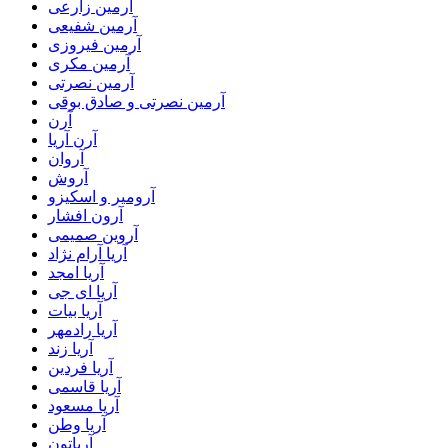
آرمین زارعی
آرمین شفیعی
آرمین فیروزی
آرمین مکری
آرمین نصرتی
آرمین نصرتی و صادق بوقی
آرن
آرن آریا
آروان
آروش
آرومیر و اسکیزو
آرون افشار
آروین صمیمی
آریا آرام نژاد
آریا امجد
آریا ای جی
آریا بیات
آریا رادمهر
آریا زند
آریا فردین
آریا قاسمی
آریا مسعود
آریا وطن
آریاتون