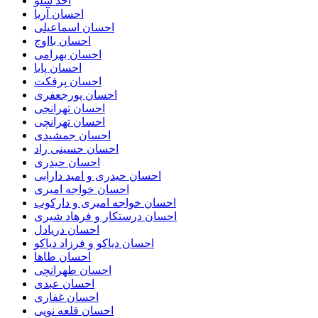
احد سلو
احسان آریا
احسان اسماعیلی
احسان بااوج
احسان بهرامی
احسان پایا
احسان پرفکت
احسان پورجعفری
احسان تهرانجی
احسان تهرانچی
احسان جمشیدی
احسان حسینی راد
احسان حیدری
احسان حیدری و امید دارابی
احسان خواجه امیری
احسان خواجه امیری و دارکوب
احسان درستكار و فرهاد شيرى
احسان دریادل
احسان دیاکو و فرزاد دیاکو
احسان طاها
احسان طهرانچی
احسان عبدی
احسان غفاری
احسان قلعه نویی