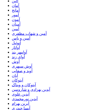
آلین
آمان
آمانج
آمور
آمون
آمیان
آمین
آمین و شهاب مظفری
آمین و یاس
آنوئیل
آواتار
آوامهر بند
آوای زند
آوش
آوش سپهری
آوید و صفایی
آیان
آیتوکان
آیتوکان و ویناک
آیدین بهزادی و شارومین
آیدین علوی
آیدین نورمحمدی
آیرین بهرام
آیسا حیدری