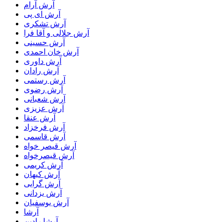
آرش آرام
آرش ای پی
آرش تشکری
آرش جلالی و آقا فرا
آرش حسینی
آرش خان احمدی
آرش داوری
آرش رادان
آرش رستمى
آرش رضوی
آرش شعبانی
آرش عزیزی
آرش عنقا
آرش فرخزاد
آرش قاسمی
آرش قیصر خواه
آرش قیصرخواه
آرش کریمی
آرش کیهان
آرش گرایی
آرش یزدانی
آرش یوسفیان
آرشا
آرشا رادین