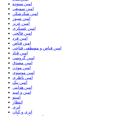
امین ستوده
امین سمیعی
امین شکرشکن
امین صبور
امین عزیز
امین عسکری
امین فالجی
امین فرد
امین فیاض
امین فیاض و مصطفی فتاحی
امین قباد
امین گروسی
امین مصدق
امین موذن
امین موسوی
امین ناظری
امین نیک
امین هدایتی
امین و امید
امینو
انتظار
انزی
انزی و کیان