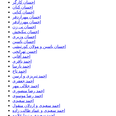
احسان کارگر
احسان کیان
احسان کیانی
احسان مهرازدفر
احسان مهرزادفر
احسان نی زن
احسان نیکبخش
احسان وزیری
احسان یاسین
احسان یاسین و مولان کورتیشی
احسن تهرانچی
احمد آقایی
احمد باقری
احمد پارسا
احمد تاج
احمد تبریزی و آرسن
احمد جعفری
احمد جلالی مهر
احمد رضا منصوری
احمد رضا موسوی
احمد سعیدی
احمد سعیدی و اردلان منقول
احمد سعیدی و عماد طالب زاده
احمد سعیدی و نیما علامه