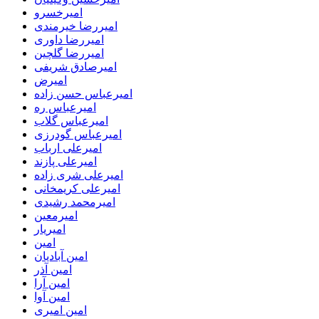
امیرخسرو
امیررضا خیرمندی
امیررضا داوری
امیررضا گلچین
امیرصادق شریفی
امیرض
امیرعباس حسن زاده
امیرعباس ره
امیرعباس گلاب
امیرعباس گودرزی
امیرعلی ارباب
امیرعلی پازند
امیرعلی شری زاده
امیرعلی کریمخانی
امیرمحمد رشیدی
امیرمعین
امیریار
امین
امین آبادیان
امین آذر
امین آرا
امین آوا
امین امیری