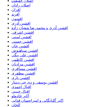
اصلان حقیقت
اصلان رادان
افران
اَفرند
افسون
افشین آذری
افشین آذری و محمدرضا شعبان زاده
افشین اشرفی
افشین امینی
افشین حسنی
افشین خان
افشین سیاهپوش
افشین علی بیگی
افشین کاظمی
افشین مرادیان
افشین مسافری
افشین مظفری
افشین یاری
افشین یوسفی و دی جی دینیار
اقبال احمدی
اقبال حبیبی
اکبر خادملو
اکبر گلپایگانی و امیراحسان فدایی
الجان