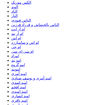
الکس موزیک
الوند
الیاد
الیاز
الیاس فنودی
الیاس یالچینتاش و فرزاد فرزین
ام آر ایت
ام‌ ار بند
ام اس
ام اس و سامیارزد
ام جی
ام سی ای سی
امراد
امو بند
امو گروه
اموبند
امید آمری
امید آمری و یوسف صیادی
امید اسدی
امید افخم
امید امیدی
امید انصاری
امید باقری
امید بامری