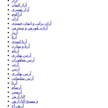
آراز
آراز المان
آراز نصیری
آراکوم
آران
آران براتی و ایمان حمیدی
آران، مُوِرس و وینتِرس
آرپژ
آرتا
آرتا اسدی
آرتا و سارن
آرتام
آرتبن بهادری
آرتين شاهوران
آرتی
آرتین
آرتین بهادری
آرتین سلیمانی
آردا
آرسام
آرسین
آرش AP
آرش AP و مسیح
آرش آج