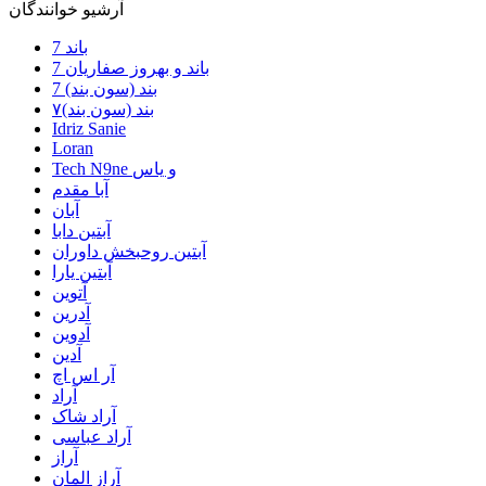
آرشیو خوانندگان
7 باند
7 باند و بهروز صفاریان
7 بند (سون بند)
۷بند (سون بند)
Idriz Sanie
Loran
Tech N9ne و یاس
آبا مقدم
آبان
آبتین دابا
آبتین روحبخش داوران
آبتین یارا
آتوین
آدرین
آدوین
آدین
آر اس اچ
آراد
آراد شاک
آراد عباسی
آراز
آراز المان