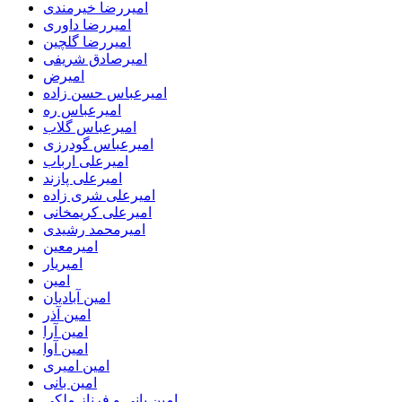
امیررضا خیرمندی
امیررضا داوری
امیررضا گلچین
امیرصادق شریفی
امیرض
امیرعباس حسن زاده
امیرعباس ره
امیرعباس گلاب
امیرعباس گودرزی
امیرعلی ارباب
امیرعلی پازند
امیرعلی شری زاده
امیرعلی کریمخانی
امیرمحمد رشیدی
امیرمعین
امیریار
امین
امین آبادیان
امین آذر
امین آرا
امین آوا
امین امیری
امین بانی
امین بانی و فرناز ملکی