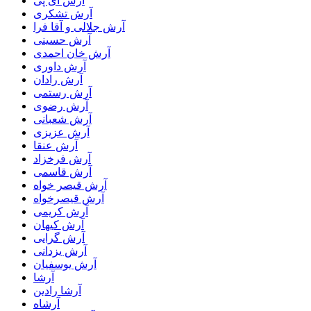
آرش ای پی
آرش تشکری
آرش جلالی و آقا فرا
آرش حسینی
آرش خان احمدی
آرش داوری
آرش رادان
آرش رستمى
آرش رضوی
آرش شعبانی
آرش عزیزی
آرش عنقا
آرش فرخزاد
آرش قاسمی
آرش قیصر خواه
آرش قیصرخواه
آرش کریمی
آرش کیهان
آرش گرایی
آرش یزدانی
آرش یوسفیان
آرشا
آرشا رادین
آرشاه