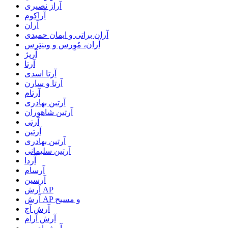
آراز نصیری
آراکوم
آران
آران براتی و ایمان حمیدی
آران، مُوِرس و وینتِرس
آرپژ
آرتا
آرتا اسدی
آرتا و سارن
آرتام
آرتبن بهادری
آرتين شاهوران
آرتی
آرتین
آرتین بهادری
آرتین سلیمانی
آردا
آرسام
آرسین
آرش AP
آرش AP و مسیح
آرش آج
آرش آرام