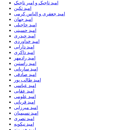
امید تاجیک و امیر تاجیک
امید تکین
امید جعفری و الیاس کرمی
امید جهان
امید حاجیلی
امید حسینی
امید حیدری
امید خداوردی
امید دارابی
امید ذاکری
امید رادمهر
امید راستین
امید ساربانی
امید صادقی
امید طالب پور
امید عباسی
امید عقابی
امید علومی
امید قربانی
امید میرزایی
امید نسیمیان
امید نصری
امید نیکویه
امید هورمند