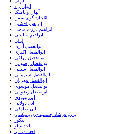
آیهان
آیهان راد
آیهان و نامیک
ائلخان گوی سس
ابراهیم افشین
ابراهیم درزی حاجی
ابراهیم صالحی
ابنان
ابوالفضل آذری
ابوالفضل اکبری
ابوالفضل رزاقی
ابوالفضل رضوانی
ابوالفضل سیفی
ابوالفضل شیروانی
ابوالفضل مهربان
ابوالفضل موسوی
ابولفضل رضوانی
ابی بهبودی
ابی دولابی
ابی صادقی
ابی و فرشاد جمشیدی (ریمیکس)
اپیکور
احد سلو
احسان آریا