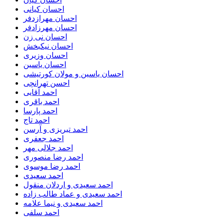
احسان کیانی
احسان مهرازدفر
احسان مهرزادفر
احسان نی زن
احسان نیکبخش
احسان وزیری
احسان یاسین
احسان یاسین و مولان کورتیشی
احسن تهرانچی
احمد آقایی
احمد باقری
احمد پارسا
احمد تاج
احمد تبریزی و آرسن
احمد جعفری
احمد جلالی مهر
احمد رضا منصوری
احمد رضا موسوی
احمد سعیدی
احمد سعیدی و اردلان منقول
احمد سعیدی و عماد طالب زاده
احمد سعیدی و نیما علامه
احمد سلفی