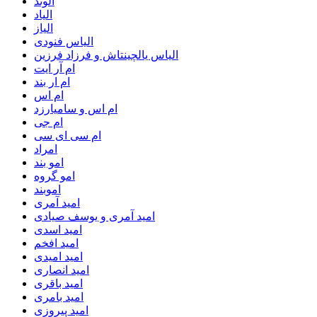
الوند
الیاد
الیاز
الیاس فنودی
الیاس یالچینتاش و فرزاد فرزین
ام آر ایت
ام‌ ار بند
ام اس
ام اس و سامیارزد
ام جی
ام سی ای سی
امراد
امو بند
امو گروه
اموبند
امید آمری
امید آمری و یوسف صیادی
امید اسدی
امید افخم
امید امیدی
امید انصاری
امید باقری
امید بامری
امید پیروزی