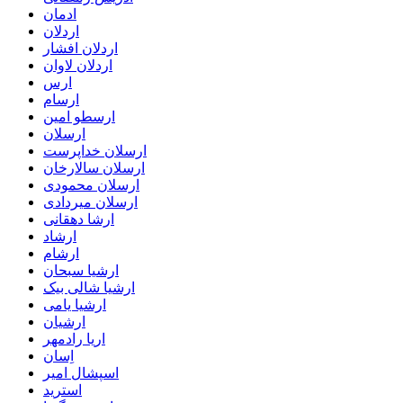
ادمان
اردلان
اردلان افشار
اردلان لاوان
ارس
ارسام
ارسطو امین
ارسلان
ارسلان خداپرست
ارسلان سالارخان
ارسلان محمودی
ارسلان میردادی
ارشا دهقانی
ارشاد
ارشام
ارشیا سبحان
ارشیا شالی بیک
ارشیا یامی
ارشیان
اریا رادمهر
اِسان
اسپشال امیر
استرید