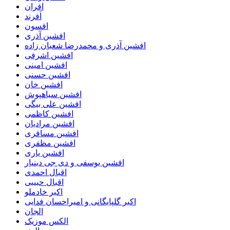
افران
اَفرند
افسون
افشین آذری
افشین آذری و محمدرضا شعبان زاده
افشین اشرفی
افشین امینی
افشین حسنی
افشین خان
افشین سیاهپوش
افشین علی بیگی
افشین کاظمی
افشین مرادیان
افشین مسافری
افشین مظفری
افشین یاری
افشین یوسفی و دی جی دینیار
اقبال احمدی
اقبال حبیبی
اکبر خادملو
اکبر گلپایگانی و امیراحسان فدایی
الجان
الکس موزیک