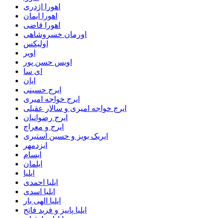
اهورا اژدری
اهورا ایمان
اهورا قاضی
اورمان خسروشاهی
اولیکس
اویر
اویس حسن پور
ای سا
ایان
ایرج حسینی
ایرج خواجه امیری
ایرج خواجه امیری و سالار عقیلی
ایرج رضوانیان
ایرج و معراج
ایریک بویز و حسین استیری
ایزدمهر
ایسام
ایلمان
ایلیا
ایلیا احمدی
ایلیا اسدی
ایلیا الهی یار
ایلیا پاییز و فربد فاتح