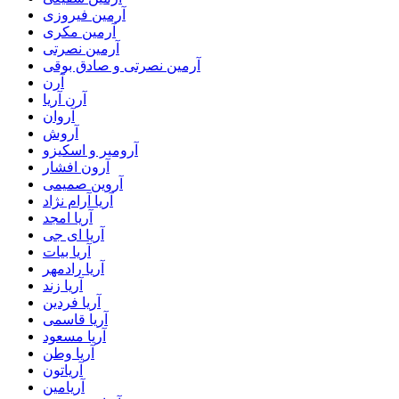
آرمین فیروزی
آرمین مکری
آرمین نصرتی
آرمین نصرتی و صادق بوقی
آرن
آرن آریا
آروان
آروش
آرومیر و اسکیزو
آرون افشار
آروین صمیمی
آریا آرام نژاد
آریا امجد
آریا ای جی
آریا بیات
آریا رادمهر
آریا زند
آریا فردین
آریا قاسمی
آریا مسعود
آریا وطن
آریاتون
آریامین