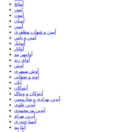
آمانج
آمور
آمون
آمیان
آمین
آمین و شهاب مظفری
آمین و یاس
آنوئیل
آواتار
آوامهر بند
آوای زند
آوش
آوش سپهری
آوید و صفایی
آیان
آیتوکان
آیتوکان و ویناک
آیدین بهزادی و شارومین
آیدین علوی
آیدین نورمحمدی
آیرین بهرام
آیسا حیدری
آینا بند