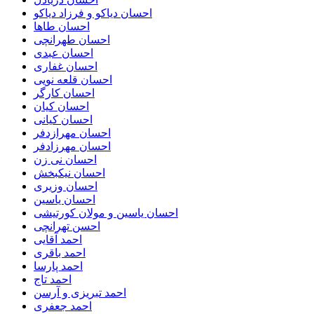
احسان دیاکو و فرزاد دیاکو
احسان طاها
احسان طهرانچی
احسان عبدی
احسان غفاری
احسان قلعه نویی
احسان کارگر
احسان کیان
احسان کیانی
احسان مهرازدفر
احسان مهرزادفر
احسان نی زن
احسان نیکبخش
احسان وزیری
احسان یاسین
احسان یاسین و مولان کورتیشی
احسن تهرانچی
احمد آقایی
احمد باقری
احمد پارسا
احمد تاج
احمد تبریزی و آرسن
احمد جعفری