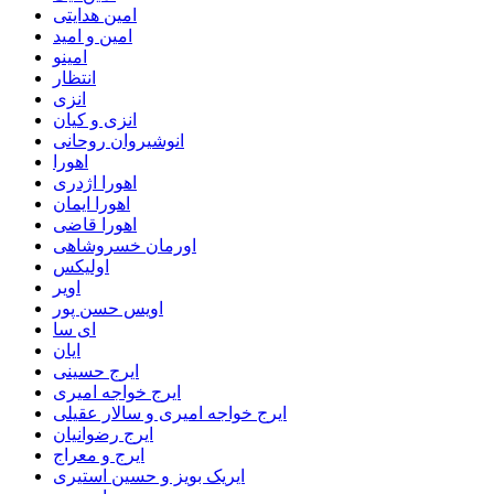
امین هدایتی
امین و امید
امینو
انتظار
انزی
انزی و کیان
انوشیروان روحانی
اهورا
اهورا اژدری
اهورا ایمان
اهورا قاضی
اورمان خسروشاهی
اولیکس
اویر
اویس حسن پور
ای سا
ایان
ایرج حسینی
ایرج خواجه امیری
ایرج خواجه امیری و سالار عقیلی
ایرج رضوانیان
ایرج و معراج
ایریک بویز و حسین استیری