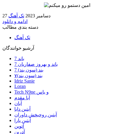
27 دسامبر 2023
تک آهنگ
ادامه و دانلود
دسته بندی مطالب
تک آهنگ
آرشیو خوانندگان
7 باند
7 باند و بهروز صفاریان
7 بند (سون بند)
۷بند (سون بند)
Idriz Sanie
Loran
Tech N9ne و یاس
آبا مقدم
آبان
آبتین دابا
آبتین روحبخش داوران
آبتین یارا
آتوین
آدرین