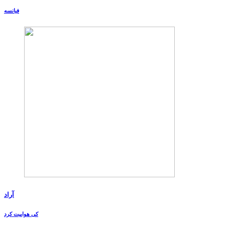
فیانسه
آراد
کی هواییت کرد