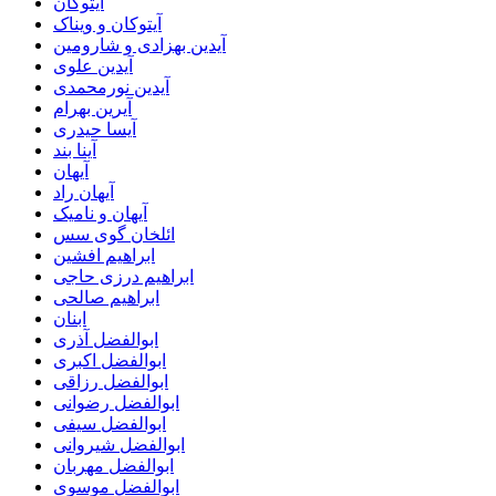
آیتوکان
آیتوکان و ویناک
آیدین بهزادی و شارومین
آیدین علوی
آیدین نورمحمدی
آیرین بهرام
آیسا حیدری
آینا بند
آیهان
آیهان راد
آیهان و نامیک
ائلخان گوی سس
ابراهیم افشین
ابراهیم درزی حاجی
ابراهیم صالحی
ابنان
ابوالفضل آذری
ابوالفضل اکبری
ابوالفضل رزاقی
ابوالفضل رضوانی
ابوالفضل سیفی
ابوالفضل شیروانی
ابوالفضل مهربان
ابوالفضل موسوی