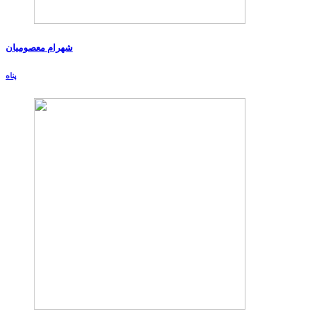
شهرام معصومیان
پناه