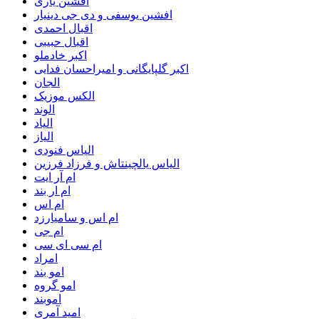
افشین یاری
افشین یوسفی و دی جی دینیار
اقبال احمدی
اقبال حبیبی
اکبر خادملو
اکبر گلپایگانی و امیراحسان فدایی
الجان
الکس موزیک
الوند
الیاد
الیاز
الیاس فنودی
الیاس یالچینتاش و فرزاد فرزین
ام آر ایت
ام‌ ار بند
ام اس
ام اس و سامیارزد
ام جی
ام سی ای سی
امراد
امو بند
امو گروه
اموبند
امید آمری