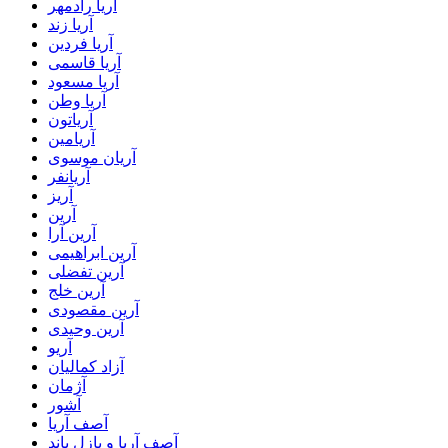
آریا رادمهر
آریا زند
آریا فردین
آریا قاسمی
آریا مسعود
آریا وطن
آریاتون
آریامین
آریان موسوی
آریانفر
آریز
آرین
آرین آرا
آرین ابراهیمی
آرین تفضلی
آرین خلج
آرین مقصودی
آرین وحیدی
آریو
آزاد کمالیان
آژمان
آشور
آصف آریا
آصف آریا و پازل باند