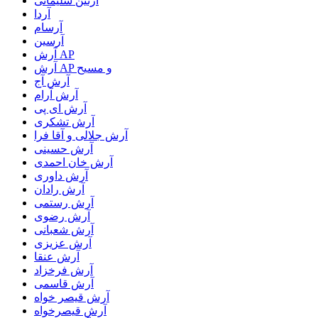
آرتین سلیمانی
آردا
آرسام
آرسین
آرش AP
آرش AP و مسیح
آرش آج
آرش آرام
آرش ای پی
آرش تشکری
آرش جلالی و آقا فرا
آرش حسینی
آرش خان احمدی
آرش داوری
آرش رادان
آرش رستمى
آرش رضوی
آرش شعبانی
آرش عزیزی
آرش عنقا
آرش فرخزاد
آرش قاسمی
آرش قیصر خواه
آرش قیصرخواه