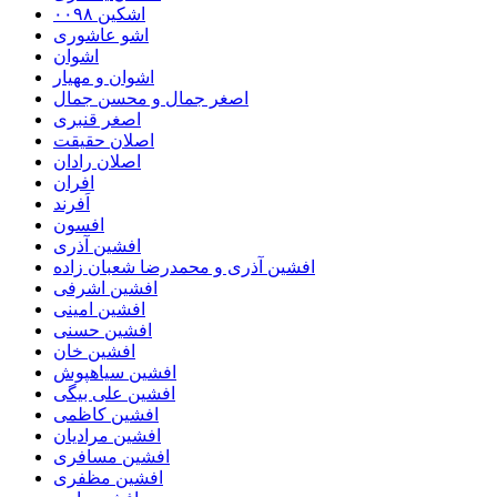
اشکین ۰۰۹۸
اشو عاشوری
اشوان
اشوان و مهیار
اصغر جمال و محسن جمال
اصغر قنبری
اصلان حقیقت
اصلان رادان
افران
اَفرند
افسون
افشین آذری
افشین آذری و محمدرضا شعبان زاده
افشین اشرفی
افشین امینی
افشین حسنی
افشین خان
افشین سیاهپوش
افشین علی بیگی
افشین کاظمی
افشین مرادیان
افشین مسافری
افشین مظفری