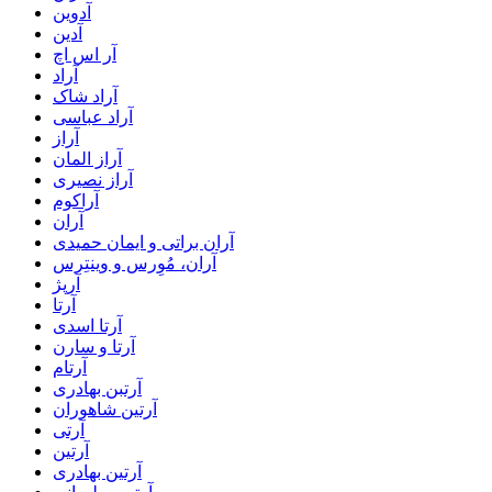
آدوین
آدین
آر اس اچ
آراد
آراد شاک
آراد عباسی
آراز
آراز المان
آراز نصیری
آراکوم
آران
آران براتی و ایمان حمیدی
آران، مُوِرس و وینتِرس
آرپژ
آرتا
آرتا اسدی
آرتا و سارن
آرتام
آرتبن بهادری
آرتين شاهوران
آرتی
آرتین
آرتین بهادری