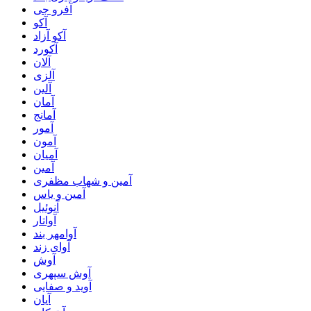
آفرو جی
آکو
آکو آزاد
آکورد
آلان
آلزی
آلین
آمان
آمانج
آمور
آمون
آمیان
آمین
آمین و شهاب مظفری
آمین و یاس
آنوئیل
آواتار
آوامهر بند
آوای زند
آوش
آوش سپهری
آوید و صفایی
آیان