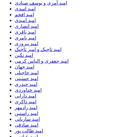
امید آمری و یوسف صیادی
امید اسدی
امید افخم
امید امیدی
امید انصاری
امید باقری
امید بامری
امید پیروزی
امید تاجیک و امیر تاجیک
امید تکین
امید جعفری و الیاس کرمی
امید جهان
امید حاجیلی
امید حسینی
امید حیدری
امید خداوردی
امید دارابی
امید ذاکری
امید رادمهر
امید راستین
امید ساربانی
امید صادقی
امید طالب پور
امید عباسی