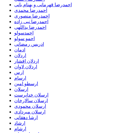
احمدرضا قهرمانی و بهنام بانی
احمدرضا محمدی
احمدرضا منصوری
احمدرضا نبی زاده
احمدرضا یداللهی
احمدسولو
احمو سولو
ادریس رمضانی
ادمان
اردلان
اردلان افشار
اردلان لاوان
ارس
ارسام
ارسطو امین
ارسلان
ارسلان خداپرست
ارسلان سالارخان
ارسلان محمودی
ارسلان میردادی
ارشا دهقانی
ارشاد
ارشام