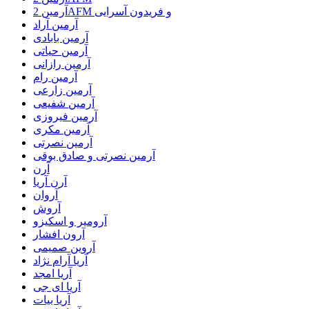
آرمین 2AFM و فریدون آسرایی
آرمین آراد
آرمین بابادی
آرمین حیاتی
آرمین رازانی
آرمین رام
آرمین زارعی
آرمین شفیعی
آرمین فیروزی
آرمین مکری
آرمین نصرتی
آرمین نصرتی و صادق بوقی
آرن
آرن آریا
آروان
آروش
آرومیر و اسکیزو
آرون افشار
آروین صمیمی
آریا آرام نژاد
آریا امجد
آریا ای جی
آریا بیات