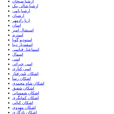
ارشیا سبحان
ارشیا شالی بیک
ارشیا یامی
ارشیان
اریا رادمهر
اِسان
اسپشال امیر
استرید
استودیو گویا
اسفندیار دیبا
اسماعیل قیاسی
اسمال
اسی
اسی خیراتی
اسی کناری
اشکان بلندرفتار
اشکان رسا
اشکان شاه محمدی
اشکان شفیق
اشکان شمسایی
اشکان‌ کمانگری
اشکان کیانی
اشکان مهدوی
اشکان یادگاری