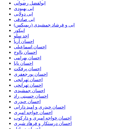
ابولفضل رضوانی
ابی بهبودی
ابی دولابی
ابی صادقی
ابی و فرشاد جمشیدی (ریمیکس)
اپیکور
احد سلو
احسان آریا
احسان اسماعیلی
احسان بااوج
احسان بهرامی
احسان پایا
احسان پرفکت
احسان پورجعفری
احسان تهرانجی
احسان تهرانچی
احسان جمشیدی
احسان حسینی راد
احسان حیدری
احسان حیدری و امید دارابی
احسان خواجه امیری
احسان خواجه امیری و دارکوب
احسان درستكار و فرهاد شيرى
احسان دریادل