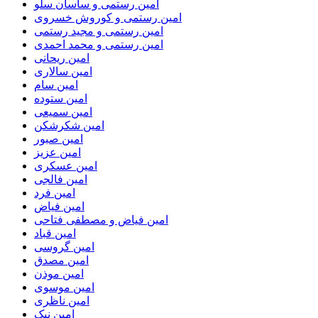
امین رستمی و ساسان سلو
امین رستمی و کوروش خسروی
امین رستمی و مجید رستمی
امین رستمی و محمد احمدی
امین ریحانی
امین سالاری
امین سام
امین ستوده
امین سمیعی
امین شکرشکن
امین صبور
امین عزیز
امین عسکری
امین فالجی
امین فرد
امین فیاض
امین فیاض و مصطفی فتاحی
امین قباد
امین گروسی
امین مصدق
امین موذن
امین موسوی
امین ناظری
امین نیک