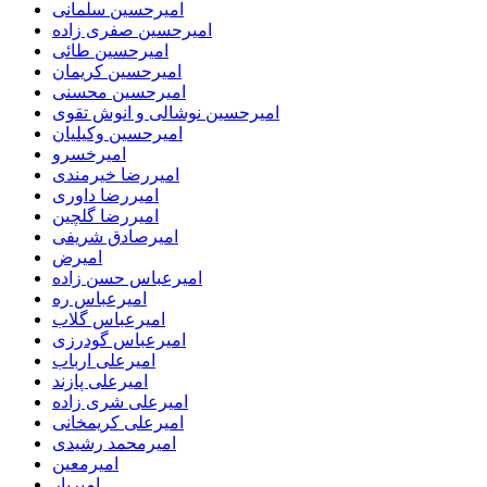
امیرحسین سلمانی
امیرحسین صفری زاده
امیرحسین طائی
امیرحسین کریمان
امیرحسین محسنی
امیرحسین نوشالی و انوش تقوی
امیرحسین وکیلیان
امیرخسرو
امیررضا خیرمندی
امیررضا داوری
امیررضا گلچین
امیرصادق شریفی
امیرض
امیرعباس حسن زاده
امیرعباس ره
امیرعباس گلاب
امیرعباس گودرزی
امیرعلی ارباب
امیرعلی پازند
امیرعلی شری زاده
امیرعلی کریمخانی
امیرمحمد رشیدی
امیرمعین
امیریار