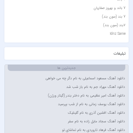
7 باند و بهروز صفاریان
7 بند (سون بند)
۷بند (سون بند)
Idriz Sanie
Loran
Tech N9ne و یاس
تبلیغات
آبا مقدم
جدیدترین ها
آبان
آبتین دابا
دانلود آهنگ مسعود اسماعیلی به نام دگر چه می خواهی
آبتین روحبخش داوران
دانلود آهنگ مهراد جم به نام باز شب شد
آبتین یارا
دانلود آهنگ امیر عظیمی به نام دختر بندر (گیتار ورژن)
آتوین
دانلود آهنگ یوسف زمانی به نام از شب بپرسید
آدرین
دانلود آهنگ افشین آذری به نام گلینلیک
آدوین
دانلود آهنگ سجاد مایل زاده به نام سفر
آدین
دانلود آهنگ فرهاد تاروردی به نام تماشای تو