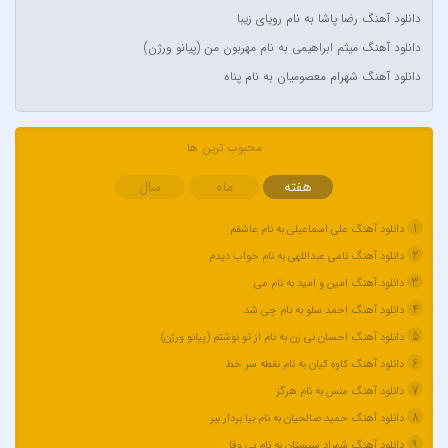
آر اس اچ
دانلود آهنگ رضا پاشا به نام رویای زیبا
آراد
دانلود آهنگ میثم ابراهیمی به نام مهربون من (پیانو ورژن)
آراد شاک
دانلود آهنگ شهرام معصومیان به نام پناه
آراد عباسی
آراز
محبوب ترین ها
آراز المان
هفته
ماه
سال
آراز نصیری
آراکوم
1
دانلود آهنگ علی اسماعیلی به نام عاشقم
آران
2
دانلود آهنگ نامی عبداللهی به نام خواب دیدم
آران براتی و ایمان حمیدی
3
دانلود آهنگ امین و امید به نام می
آران، مُوِرس و وینتِرس
4
دانلود آهنگ احمد سلو به نام چی شد
آرپژ
5
دانلود آهنگ احسان نی زن به نام از تو نوشتم (پیانو ورژن)
آرتا
6
دانلود آهنگ کاوه کیان به نام نقطه سر خط
7
آرتا اسدی
دانلود آهنگ منس به نام هرگز
8
آرتا و سارن
دانلود آهنگ حمید صالحیان به نام بیا بردار ببر
9
دانلود آهنگ شهراد سیستان به نام بی وفا