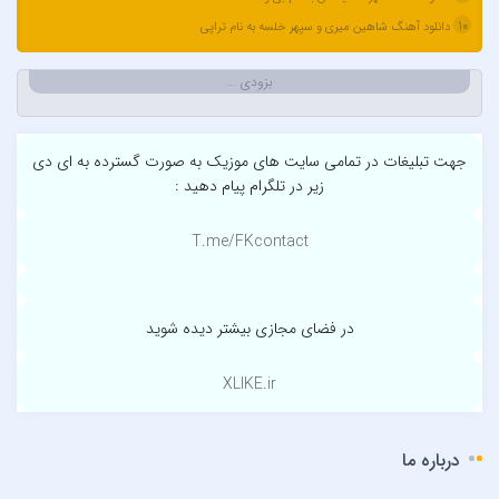
آرتام
10
دانلود آهنگ شاهین میری و سپهر خلسه به نام تراپی
آرتبن بهادری
آرتين شاهوران
بزودی …
آرتی
آرتین
جهت تبلیغات در تمامی سایت های موزیک به صورت گسترده به ای دی
آرتین بهادری
زیر در تلگرام پیام دهید :
آرتین سلیمانی
آردا
T.me/FKcontact
آرسام
آرسین
آرش AP
در فضای مجازی بیشتر دیده شوید
آرش AP و مسیح
XLIKE.ir
آرش آج
آرش آرام
آرش ای پی
درباره ما
آرش تشکری
..