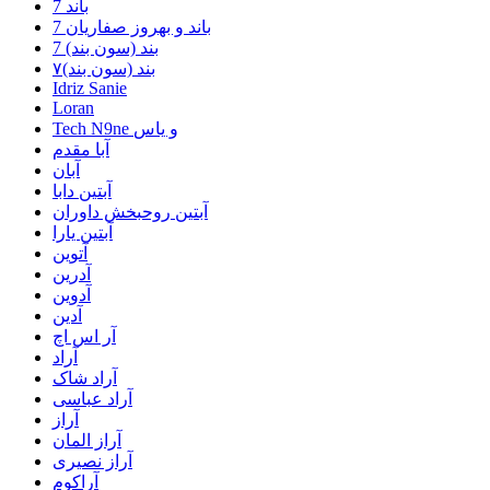
7 باند
7 باند و بهروز صفاریان
7 بند (سون بند)
۷بند (سون بند)
Idriz Sanie
Loran
Tech N9ne و یاس
آبا مقدم
آبان
آبتین دابا
آبتین روحبخش داوران
آبتین یارا
آتوین
آدرین
آدوین
آدین
آر اس اچ
آراد
آراد شاک
آراد عباسی
آراز
آراز المان
آراز نصیری
آراکوم