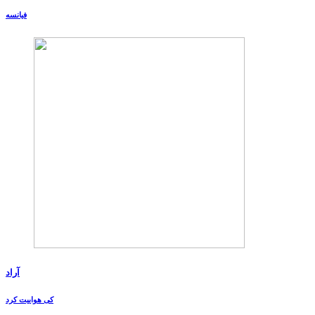
فیانسه
آراد
کی هواییت کرد