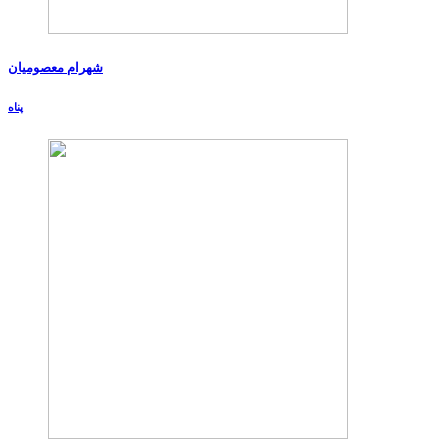
شهرام معصومیان
پناه