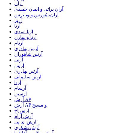
آران
آران براتی و ایمان حمیدی
آران، مُوِرس و وینتِرس
آرپژ
آرتا
آرتا اسدی
آرتا و سارن
آرتام
آرتبن بهادری
آرتين شاهوران
آرتی
آرتین
آرتین بهادری
آرتین سلیمانی
آردا
آرسام
آرسین
آرش AP
آرش AP و مسیح
آرش آج
آرش آرام
آرش ای پی
آرش تشکری